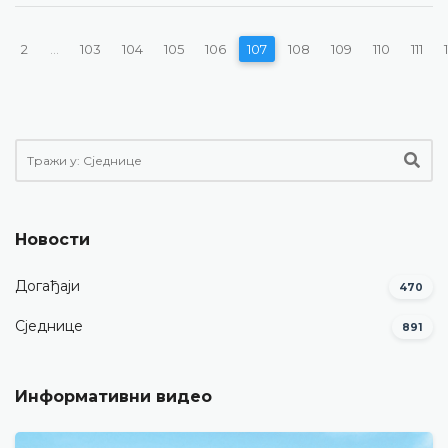
2
...
103
104
105
106
107
108
109
110
111
Новости
Догађаји
470
Сједнице
891
Информативни видео