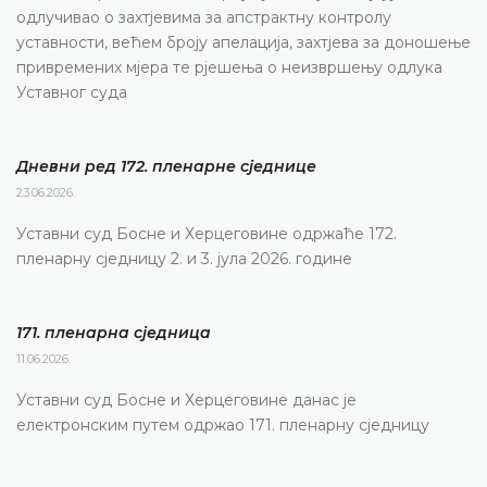
одлучивао о захтјевима за апстрактну контролу
уставности, већем броју апелација, захтјева за доношење
привремених мјера те рјешења о неизвршењу одлука
Уставног суда
Дневни ред 172. пленарне сједнице
23.06.2026.
Уставни суд Босне и Херцеговине одржаће 172.
пленарну сједницу 2. и 3. јула 2026. године
171. пленарна сједницa
11.06.2026.
Уставни суд Босне и Херцеговине данас је
електронским путем одржао 171. пленарну сједницу