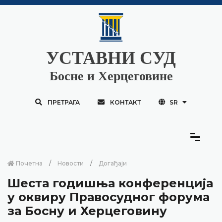
УСТАВНИ СУД
Босне и Херцеговине
ПРЕТРАГА
КОНТАКТ
SR
Почетна
Новости
Догађаји
Шеста годишња конференција
у оквиру Правосудног форума
за Босну и Херцеговину