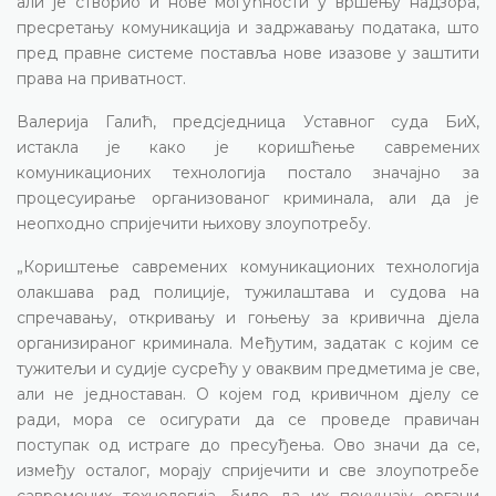
али је створио и нове могућности у вршењу надзора,
пресретању комуникација и задржавању података, што
пред правне системе поставља нове изазове у заштити
права на приватност.
Валерија Галић, предсједница Уставног суда БиХ,
истакла је како је коришћење савремених
комуникационих технологија постало значајно за
процесуирање организованог криминала, али да је
неопходно спријечити њихову злоупотребу.
„Кориштење савремених комуникационих технологија
олакшава рад полиције, тужилаштава и судова на
спречавању, откривању и гоњењу за кривична дјела
организираног криминала. Међутим, задатак с којим се
тужитељи и судије сусрећу у оваквим предметима је све,
али не једноставан. О којем год кривичном дјелу се
ради, мора се осигурати да се проведе правичан
поступак од истраге до пресуђења. Ово значи да се,
између осталог, морају спријечити и све злоупотребе
савремених технологија, било да их покушају органи