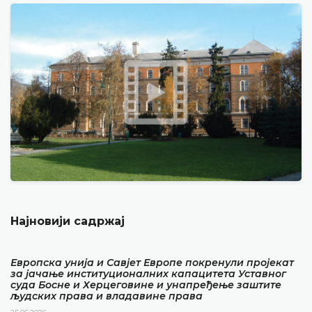
Најновији садржај
Европска унија и Савјет Европе покренули пројекат
за јачање институционалних капацитета Уставног
суда Босне и Херцеговине и унапређење заштите
људских права и владавине права