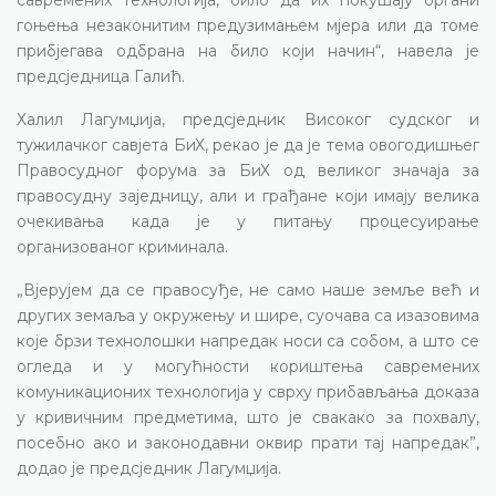
гоњења незаконитим предузимањем мјера или да томе
прибјегава одбрана на било који начин“, навела је
предсједница Галић.
Халил Лагумџија, предсједник Високог судског и
тужилачког савјета БиХ, рекао је да је тема овогодишњег
Правосудног форума за БиХ од великог значаја за
правосудну заједницу, али и грађане који имају велика
очекивања када је у питању процесуирање
организованог криминала.
„Вјерујем да се правосуђе, не само наше земље већ и
других земаља у окружењу и шире, суочава са изазовима
које брзи технолошки напредак носи са собом, а што се
огледа и у могућности кориштења савремених
комуникационих технологија у сврху прибављања доказа
у кривичним предметима, што је свакако за похвалу,
посебно ако и законодавни оквир прати тај напредак”,
додао је предсједник Лагумџија.