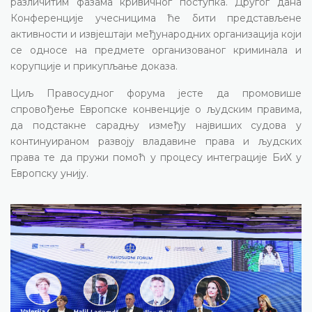
различитим фазама кривичног поступка. Другог дана
Конференције учесницима ће бити представљене
активности и извјештаји међународних организација који
се односе на предмете организованог криминала и
корупције и прикупљање доказа.
Циљ Правосудног форума јесте да промовише
спровођење Европске конвенције о људским правима,
да подстакне сарадњу између највиших судова у
континуираном развоју владавине права и људских
права те да пружи помоћ у процесу интеграције БиХ у
Европску унију.