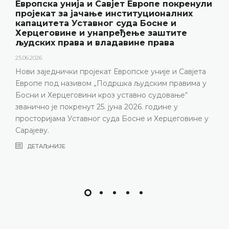
Уставни суд БиХ представио годишње
резултате рада и нову публикацију
„Годишњак“
18.05.2026.
Уставни суд Босне и Херцеговине је 15. маја 2026.
године одржао конференцију за медије на којој су
представљени релевантна статистика, кључни
резултати рада Уставног суда у 2025. години, али и
изазови с којима се Уставни суд суочава посљедњих
година, нарочито због непопуњености судијског
састава
ДЕТАЉНИЈЕ