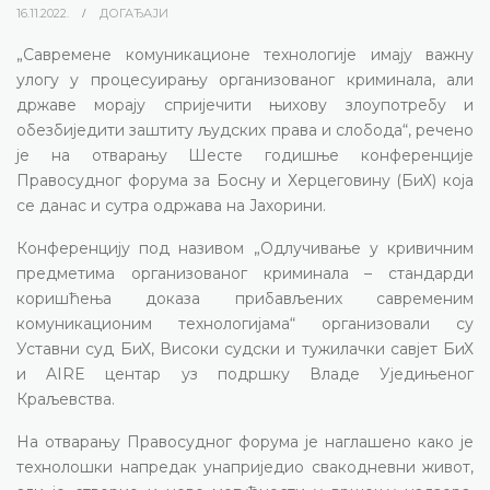
16.11.2022.
ДОГАЂАЈИ
„Савремене комуникационе технологије имају важну
улогу у процесуирању организованог криминала, али
државе морају спријечити њихову злоупотребу и
обезбиједити заштиту људских права и слобода“, речено
је на отварању Шесте годишње конференције
Правосудног форума за Босну и Херцеговину (БиХ) која
се данас и сутра одржава на Јахорини.
Конференцију под називом „Одлучивање у кривичним
предметима организованог криминала – стандарди
коришћења доказа прибављених савременим
комуникационим технологијама“ организовали су
Уставни суд БиХ, Високи судски и тужилачки савјет БиХ
и AIRE центар уз подршку Владе Уједињеног
Краљевства.
На отварању Правосудног форума је наглашено како је
технолошки напредак унаприједио свакодневни живот,