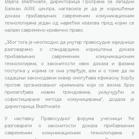
Biljana Braithwaite, директорица Програма за Западни
Балкан AIRE центра, нагласила је да је коришћење
доказа прибављених савременим комуникационим
технологијама један од највећих изазова пред којим се
налази савремено кривично право.
„Због тога је неопходно да унутар правосудне заједнице
разговарамо о стандардима кориштења доказа
прибављених савременим комуникационим
технологијама, о законитости ових доказа и фазама
поступка у којима се она утврђује, али и о томе да ли
садашњи законодавни оквир омогућава ефикасну борбу
против организованог криминала који се веома брзо
прилагођава новим трендовима, укључујући и
софистициране методе комуницирања“, додала је
директорица Braithwaite.
У наставку Правосудног форума учесници ће
разговарати о законитости доказа прибављених
савременим комуникационим технологијама у