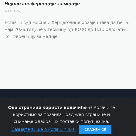
Најава конференције за медије
12.05.2026.
Уставни суд Босне и Херцеговине обавјештава да ће 15.
маја 2026. године у термину од 10.00 до 11.30 одржати
конференцију за медије
Уставни суд Босне и Херцеговине
Ова страница користи колачиће
🍪 Колачиће
користимо за правилан рад web странице и
снимање одабраних поставки попут језика.
Сазнајте више о колачићима
СЛАЖЕМ СЕ
Copyrights @ 2026
Уставни суд БиХ
Сва права задржана.