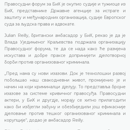
Правосудни форум за БиХ је окупио судије и тужиоце из
БиХ, представнике Државне агенције за истраге и
заштиту и међународних организација, судије Европског
суда за људска права и адвокате.
Julian Reilly, британски амбасадор у БиХ, рекао је да је
Влада Уједињеног Краљевства подржала организацију
Правосудног форума, те да се нада како ће размјена
искустава и добре праксе допринијети дјелотворној
борби против организованог криминала.
„Пред нама су нови изазови. Док је технолошки развој
побољшао наш свакодневни живот, промијенио је и
начин на који криминалци дјелују. То представља бројне
изазове за системе кривичног правосуђа. Правосудни
актери, у БиХ и другдје, морају се хитно прилагодити
како би избјегли забуну и обезбиједили још ефикасније
дјеловање против тешког организованог криминала и
корупције“, додао је амбасадор Reilly.