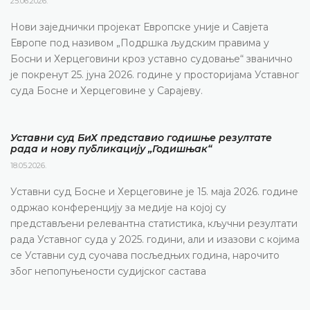
25.06.2026.
Нови заједнички пројекат Европске уније и Савјета
Европе под називом „Подршка људским правима у
Босни и Херцеговини кроз уставно судовање“ званично
је покренут 25. јуна 2026. године у просторијама Уставног
суда Босне и Херцеговине у Сарајеву.
Уставни суд БиХ представио годишње резултате
рада и нову публикацију „Годишњак“
18.05.2026.
Уставни суд Босне и Херцеговине је 15. маја 2026. године
одржао конференцију за медије на којој су
представљени релевантна статистика, кључни резултати
рада Уставног суда у 2025. години, али и изазови с којима
се Уставни суд суочава посљедњих година, нарочито
због непопуњености судијског састава