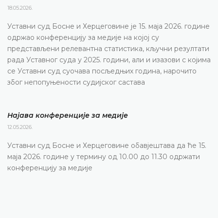
18.05.2026.
Уставни суд Босне и Херцеговине је 15. маја 2026. године
одржао конференцију за медије на којој су
представљени релевантна статистика, кључни резултати
рада Уставног суда у 2025. години, али и изазови с којима
се Уставни суд суочава посљедњих година, нарочито
због непопуњености судијског састава
Најава конференције за медије
12.05.2026.
Уставни суд Босне и Херцеговине обавјештава да ће 15.
маја 2026. године у термину од 10.00 до 11.30 одржати
конференцију за медије