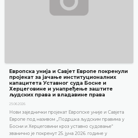
вропска унија и Савјет Европе покренули
У
ројекат за јачање институционалних
р
апацитета Уставног суда Босне и
„
ерцеговине и унапређење заштите
18
удских права и владавине права
У
.06.2026.
г
ови заједнички пројекат Европске уније и Савјета
п
вропе под називом „Подршка људским правима у
р
осни и Херцеговини кроз уставно судовање“
и
ванично је покренут 25. јуна 2026. године у
г