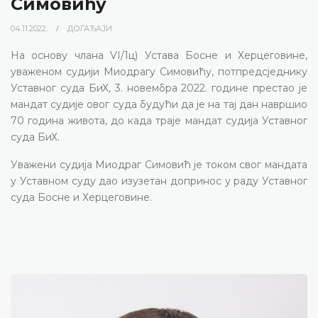
Симовићу
04.11.2022.
ДОГАЂАЈИ
На основу члана VI/1ц) Устава Босне и Херцеговине,
уваженом судији Миодрагу Симовићу, потпредсједнику
Уставног суда БиХ, 3. новембра 2022. године престао је
мандат судије овог суда будући да је на тај дан навршио
70 година живота, до када траје мандат судија Уставног
суда БиХ.
Уважени судија Миодраг Симовић је током свог мандата
у Уставном суду дао изузетан допринос у раду Уставног
суда Босне и Херцеговине.