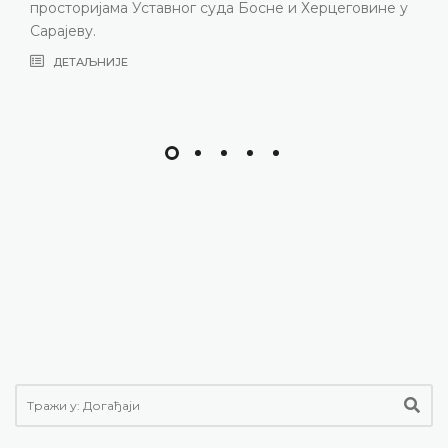
росторијама Уставног суда Босне и Херцеговине у
с
арајеву.
ДЕТАЉНИЈЕ