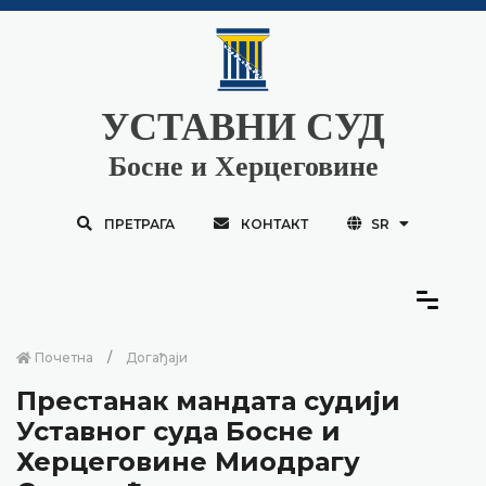
УСТАВНИ СУД
Босне и Херцеговине
ПРЕТРАГА
КОНТАКТ
SR
Почетна
Догађаји
Престанак мандата судији
Уставног суда Босне и
Херцеговине Миодрагу