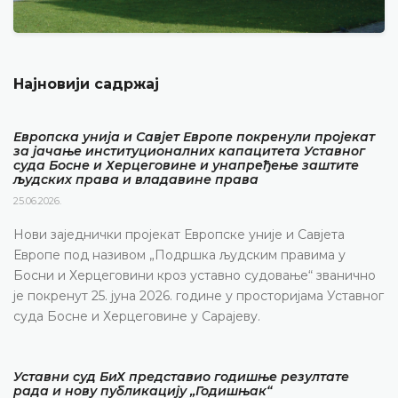
Најновији садржај
Европска унија и Савјет Европе покренули пројекат
за јачање институционалних капацитета Уставног
суда Босне и Херцеговине и унапређење заштите
људских права и владавине права
25.06.2026.
Нови заједнички пројекат Европске уније и Савјета
Европе под називом „Подршка људским правима у
Босни и Херцеговини кроз уставно судовање“ званично
је покренут 25. јуна 2026. године у просторијама Уставног
суда Босне и Херцеговине у Сарајеву.
Уставни суд БиХ представио годишње резултате
рада и нову публикацију „Годишњак“