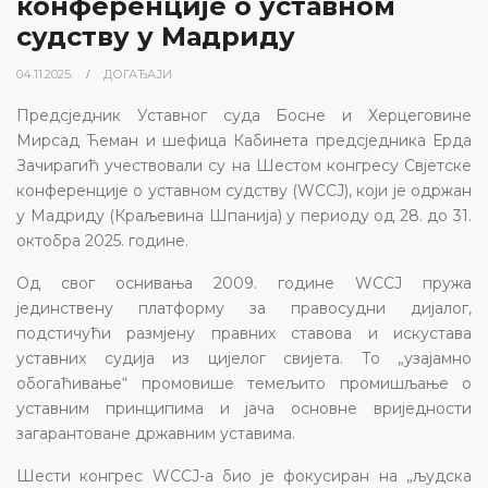
конференције о уставном
судству у Мадриду
04.11.2025.
ДОГАЂАЈИ
Предсједник Уставног суда Босне и Херцеговине
Мирсад Ћеман и шефица Кабинета предсједника Ерда
Зачирагић учествовали су на Шестом конгресу Свјетске
конференције о уставном судству (WCCJ), који је одржан
у Мадриду (Краљевина Шпанија) у периоду од 28. до 31.
октобра 2025. године.
Од свог оснивања 2009. године WCCJ пружа
јединствену платформу за правосудни дијалог,
подстичући размјену правних ставова и искустава
уставних судија из цијелог свијета. То „узајамно
обогаћивање“ промовише темељито промишљање о
уставним принципима и јача основне вриједности
загарантоване државним уставима.
Шести конгрес WCCJ-а био је фокусиран на „људска