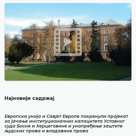
Најновији садржај
Европска унија и Савјет Европе покренули пројекат
за јачање институционалних капацитета Уставног
суда Босне и Херцеговине и унапређење заштите
људских права и владавине права