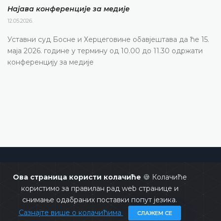
Најава конференције за медије
12.05.2026.
Уставни суд Босне и Херцеговине обавјештава да ће 15.
маја 2026. године у термину од 10.00 до 11.30 одржати
конференцију за медије
Уставни суд Босне и Херцеговине
Ова страница користи колачиће
🍪 Колачиће
користимо за правилан рад web странице и
снимање одабраних поставки попут језика.
Сазнајте више о колачићима
СЛАЖЕМ СЕ
Copyrights @ 2026
Уставни суд БиХ
Сва права задржана.