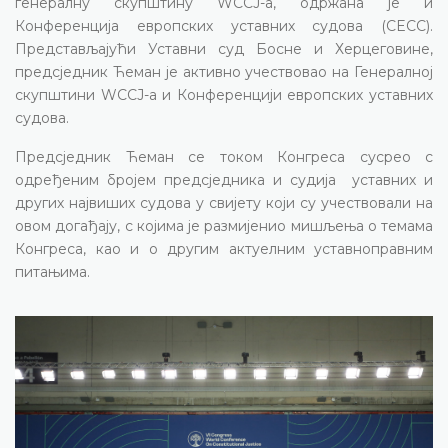
генералну скупштину WCCJ-а, одржана је и
Конференција европских уставних судова (CECC).
Представљајући Уставни суд Босне и Херцеговине,
предсједник Ћеман је активно учествовао на Генералној
скупштини WCCJ-а и Конференцији европских уставних
судова.
Предсједник Ћеман се током Конгреса сусрео с
одређеним бројем предсједника и судија уставних и
других највиших судова у свијету који су учествовали на
овом догађају, с којима је размијенио мишљења о темама
Конгреса, као и о другим актуелним уставноправним
питањима.