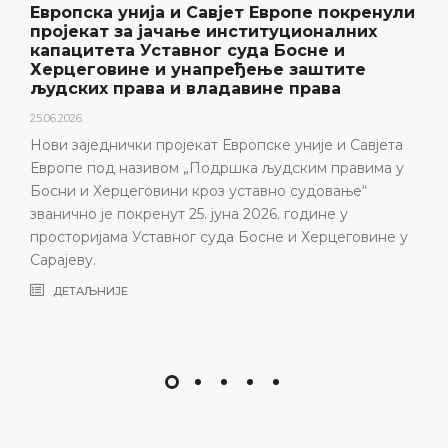
 покренули
Уставни суд БиХ представио г
налних
резултате рада и нову публикац
 и
„Годишњак“
тите
18.05.2026.
ва
Уставни суд Босне и Херцеговине је 15. м
године одржао конференцију за медије н
е и Савјета
представљени релевантна статистика, 
 правима у
резултати рада Уставног суда у 2025. го
овање“
изазови с којима се Уставни суд суоча
не у
година, нарочито због непопуњености с
рцеговине у
састава
ДЕТАЉНИЈЕ