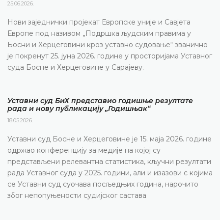
25.06.2026.
Нови заједнички пројекат Европске уније и Савјета
Европе под називом „Подршка људским правима у
Босни и Херцеговини кроз уставно судовање“ званично
је покренут 25. јуна 2026. године у просторијама Уставног
суда Босне и Херцеговине у Сарајеву.
Уставни суд БиХ представио годишње резултате
рада и нову публикацију „Годишњак“
18.05.2026.
Уставни суд Босне и Херцеговине је 15. маја 2026. године
одржао конференцију за медије на којој су
представљени релевантна статистика, кључни резултати
рада Уставног суда у 2025. години, али и изазови с којима
се Уставни суд суочава посљедњих година, нарочито
због непопуњености судијског састава