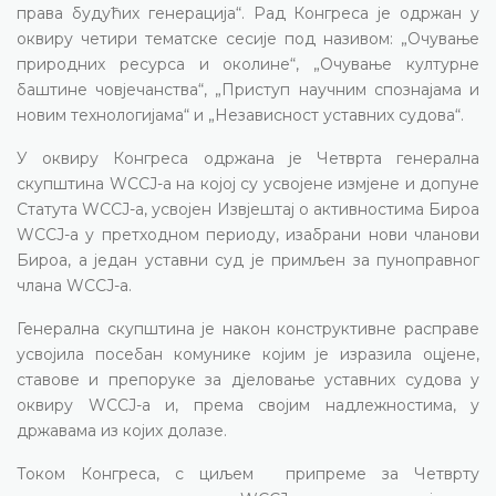
права будућих генерација“. Рад Конгреса је одржан у
оквиру четири тематске сесије под називом: „Очување
природних ресурса и околине“, „Очување културне
баштине човјечанства“, „Приступ научним спознајама и
новим технологијама“ и „Независност уставних судова“.
У оквиру Конгреса одржана је Четврта генерална
скупштина WCCJ-а на којој су усвојене измјене и допуне
Статута WCCJ-а, усвојен Извјештај о активностима Бироа
WCCJ-а у претходном периоду, изабрани нови чланови
Бироа, а један уставни суд је примљен за пуноправног
члана WCCJ-а.
Генерална скупштина је након конструктивне расправе
усвојила посебан комунике којим је изразила оцјене,
ставове и препоруке за дјеловање уставних судова у
оквиру WCCJ-а и, према својим надлежностима, у
државама из којих долазе.
Током Конгреса, с циљем припреме за Четврту