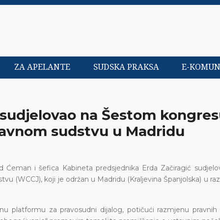
ZA APELANTE
SUDSKA PRAKSA
E-KOMUN
 sudjelovao na Šestom kongre
stavnom sudstvu u Madridu
Ćeman i šefica Kabineta predsjednika Erda Začiragić sudjelov
 (WCCJ), koji je održan u Madridu (Kraljevina Španjolska) u raz
 platformu za pravosudni dijalog, potičući razmjenu pravnih 