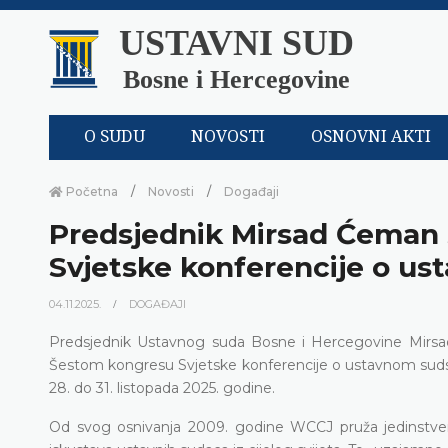
USTAVNI SUD
Bosne i Hercegovine
O SUDU
NOVOSTI
OSNOVNI AKTI
Početna
Novosti
Događaji
Predsjednik Mirsad Ćeman
Svjetske konferencije o u
04.11.2025.
DOGAĐAJI
Predsjednik Ustavnog suda Bosne i Hercegovine Mirsad 
Šestom kongresu Svjetske konferencije o ustavnom sudstvu
28. do 31. listopada 2025. godine.
Od svog osnivanja 2009. godine WCCJ pruža jedinstvenu