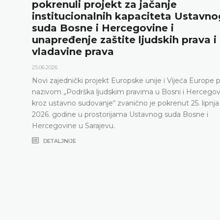
renuli projekt za jačanje
r
titucionalnih kapaciteta Ustavnog
„
a Bosne i Hercegovine i
18.
pređenje zaštite ljudskih prava i
Us
davine prava
go
pr
26.
Us
zajednički projekt Europske unije i Vijeća Europe pod
Us
om „Podrška ljudskim pravima u Bosni i Hercegovini
ne
ustavno sudovanje“ zvanično je pokrenut 25. lipnja
 godine u prostorijama Ustavnog suda Bosne i
govine u Sarajevu.
TALJNIJE