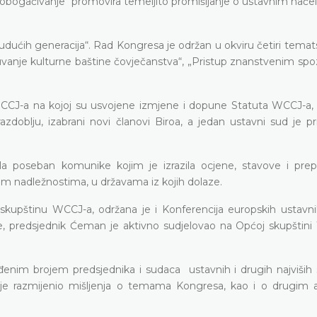
o obogaćivanje“ promovira temeljito promišljanje o ustavnim načel
udućih generacija“. Rad Kongresa je održan u okviru četiri temat
uvanje kulturne baštine čovječanstva“, „Pristup znanstvenim spo
WCCJ-a na kojoj su usvojene izmjene i dopune Statuta WCCJ-a,
oblju, izabrani novi članovi Biroa, a jedan ustavni sud je pr
ila poseban komunike kojim je izrazila ocjene, stavove i pre
im nadležnostima, u državama iz kojih dolaze.
skupštinu WCCJ-a, održana je i Konferencija europskih ustavn
e, predsjednik Ćeman je aktivno sudjelovao na Općoj skupštini
enim brojem predsjednika i sudaca ustavnih i drugih najviših
a je razmijenio mišljenja o temama Kongresa, kao i o drugim 