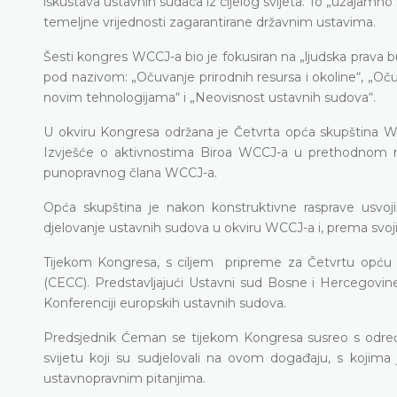
iskustava ustavnih sudaca iz cijelog svijeta. To „uzajamn
temeljne vrijednosti zagarantirane državnim ustavima.
Šesti kongres WCCJ-a bio je fokusiran na „ljudska prava b
pod nazivom: „Očuvanje prirodnih resursa i okoline“, „Oč
novim tehnologijama“ i „Neovisnost ustavnih sudova“.
U okviru Kongresa održana je Četvrta opća skupština 
Izvješće o aktivnostima Biroa WCCJ-a u prethodnom razd
punopravnog člana WCCJ-a.
Opća skupština je nakon konstruktivne rasprave usvoj
djelovanje ustavnih sudova u okviru WCCJ-a i, prema svoj
Tijekom Kongresa, s ciljem pripreme za Četvrtu opću 
(CECC). Predstavljajući Ustavni sud Bosne i Hercegovin
Konferenciji europskih ustavnih sudova.
Predsjednik Ćeman se tijekom Kongresa susreo s određ
svijetu koji su sudjelovali na ovom događaju, s kojim
ustavnopravnim pitanjima.