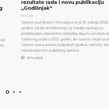
ezultate rada i novu publikaciju
Godišnjak“
05.2026.
tavni sud Bosne i Hercegovine je 15. svibnja 2026.
dine održao konferenciju za medije na kojoj su
edstavljeni relevantna statistika, ključni rezultati rada
tavnog suda u 2025. godini, ali i izazovi s kojima se
tavni sud suočava posljednjih godina, naročito zbog
popunjenosti sudačkog sastava
DETALJNIJE