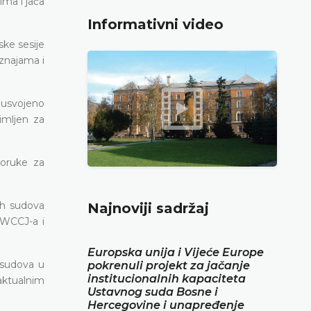
ima i jača
Informativni video
ske sesije
znajama i
 usvojeno
imljen za
poruke za
ih sudova
Najnoviji sadržaj
 WCCJ-a i
Europska unija i Vijeće Europe
 sudova u
pokrenuli projekt za jačanje
institucionalnih kapaciteta
aktualnim
Ustavnog suda Bosne i
Hercegovine i unapređenje