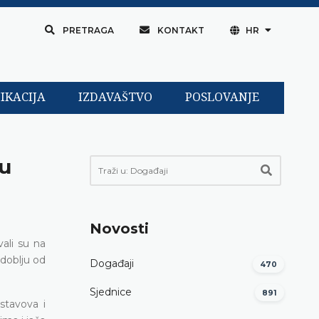
PRETRAGA
KONTAKT
HR
IKACIJA
IZDAVAŠTVO
POSLOVANJE
su
Novosti
ali su na
doblju od
Događaji
470
Sjednice
891
stavova i