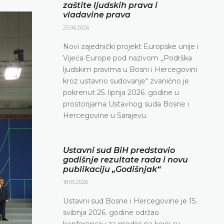
zaštite ljudskih prava i
vladavine prava
25.06.2026.
Novi zajednički projekt Europske unije i
Vijeća Europe pod nazivom „Podrška
ljudskim pravima u Bosni i Hercegovini
kroz ustavno sudovanje“ zvanično je
pokrenut 25. lipnja 2026. godine u
prostorijama Ustavnog suda Bosne i
Hercegovine u Sarajevu.
Ustavni sud BiH predstavio
godišnje rezultate rada i novu
publikaciju „Godišnjak“
18.05.2026.
Ustavni sud Bosne i Hercegovine je 15.
svibnja 2026. godine održao
konferenciju za medije na kojoj su