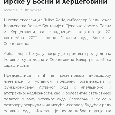
Ирске у Босни и Херцеговини
20.09.2022.
ДОГАЂАЈИ
Његова екселенција Julian Reilly, амбасадор Уједињеног
Краљевства Велике Британије и Сјеверне Ирске у Босни
и Херцеговини, са сарадницима посјетио је 20.
септембра 2022. године Уставни суд Босне и
Херцеговине.
Амбасадора Reillya у посјету је примила предсједница
Уставног суда Босне и Херцеговине Валерија Галић са
сарадницима.
Предсједница Галић је презентовала амбасадору
чињенице о уставном положају, организацији и
функционисању Уставног суда, о апелационој и
апстрактној надлежности, као и релевантне статистичке
податке о раду Уставног суда. Саговорници су се у
разговору осврнули и на могуће изазове у будућем раду
Уставног суда. Исказана је веома добра и успјешна