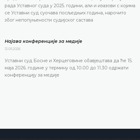
рада Уставног суда у 2025. години, али и изазови с којима
се Уставни суд суочава посљедњих година, нарочито
због непопуњености судијског састава
Најава конференције за медије
12.05.2026.
Уставни суд Босне и Херцеговине обавјештава да ће 15.
маја 2026. године у термину од 10.00 до 11.30 одржати
конференцију за медије