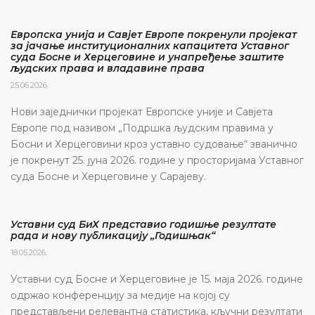
Европска унија и Савјет Европе покренули пројекат
за јачање институционалних капацитета Уставног
суда Босне и Херцеговине и унапређење заштите
људских права и владавине права
25.06.2026.
Нови заједнички пројекат Европске уније и Савјета
Европе под називом „Подршка људским правима у
Босни и Херцеговини кроз уставно судовање“ званично
је покренут 25. јуна 2026. године у просторијама Уставног
суда Босне и Херцеговине у Сарајеву.
Уставни суд БиХ представио годишње резултате
рада и нову публикацију „Годишњак“
18.05.2026.
Уставни суд Босне и Херцеговине је 15. маја 2026. године
одржао конференцију за медије на којој су
представљени релевантна статистика, кључни резултати