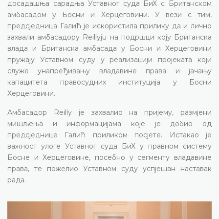
досадашња сарадња Уставног суда БиХ с Британском
амбасадом у Босни и Херцеговини. У вези с тим,
предсједница Галић је искористила прилику да и лично
захвали амбасадору Reillyju на подршци коју Британска
влада и Британска амбасада у Босни и Херцеговини
пружају Уставном суду у реализацији пројеката који
служе унапређивању владавине права и јачању
капацитета правосудних институција у Босни
Херцеговини.
Амбасадор Reilly је захвалио на пријему, размјени
мишљења и информацијама које је добио од
предсједнице Галић приликом посјете. Истакао је
важност улоге Уставног суда БиХ у правном систему
Босне и Херцеговине, посебно у сегменту владавине
права, те пожелио Уставном суду успјешан наставак
рада.