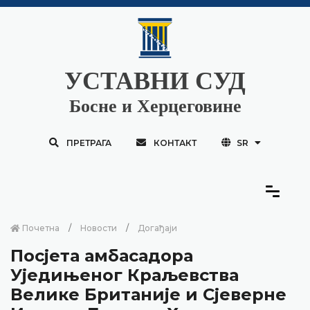
УСТАВНИ СУД
Босне и Херцеговине
ПРЕТРАГА
КОНТАКТ
SR
Почетна
Новости
Догађаји
Посјета амбасадора
Уједињеног Краљевства
Велике Британије и Сјеверне