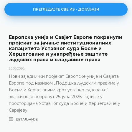
ПРЕГЛЕДАЈТЕ СВЕ ИЗ - ДОГАЂАЈИ
Европска унија и Савјет Европе покренули
пројекат за јачање институционалних
капацитета Уставног суда Босне и
Херцеговине и унапређење заштите
људских права и владавине права
25.06.2026.
Нови заједнички пројекат Европске уније и Савјета
Европе под називом „Подршка људским правима у
Босни и Херцеговини кроз уставно судовање“
званично је покренут 25. јуна 2026. године у
просторијама Уставног суда Босне и Херцеговине у
Сарајеву.
ДЕТАЉНИЈЕ