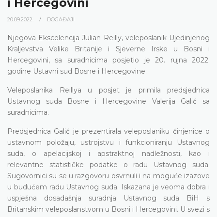
i Hercegovini
20.09.2022.
DOGAĐAJI
Njegova Ekscelencija Julian Reilly, veleposlanik Ujedinjenog
Kraljevstva Velike Britanije i Sjeverne Irske u Bosni i
Hercegovini, sa suradnicima posjetio je 20. rujna 2022.
godine Ustavni sud Bosne i Hercegovine.
Veleposlanika Reillya u posjet je primila predsjednica
Ustavnog suda Bosne i Hercegovine Valerija Galić sa
suradnicima.
Predsjednica Galić je prezentirala veleposlaniku činjenice o
ustavnom položaju, ustrojstvu i funkcioniranju Ustavnog
suda, o apelacijskoj i apstraktnoj nadležnosti, kao i
relevantne statističke podatke o radu Ustavnog suda.
Sugovornici su se u razgovoru osvrnuli i na moguće izazove
u budućem radu Ustavnog suda. Iskazana je veoma dobra i
uspješna dosadašnja suradnja Ustavnog suda BiH s
Britanskim veleposlanstvom u Bosni i Hercegovini. U svezi s