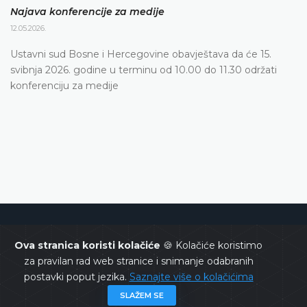
Najava konferencije za medije
12.05.2026.
Ustavni sud Bosne i Hercegovine obavještava da će 15.
svibnja 2026. godine u terminu od 10.00 do 11.30 održati
konferenciju za medije
Ustavni sud Bosne i Hercegovine
Ova stranica koristi kolačiće
🍪 Kolačiće koristimo
za pravilan rad web stranice i snimanje odabranih
postavki poput jezika.
Saznajte više o kolačićima
SLAŽEM SE
Copyrights @ 2026
Ustavni sud BiH
Sva prava zadržana.