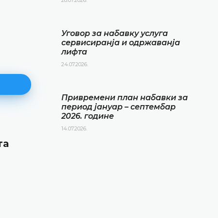
Уговор за набавку услуга
сервисиранја и одржаванја
лифта
24.07.2026.
Привремени план набавки за
период јануар – септембар
2026. године
14.07.2026.
Привремени план набавки за
та
период јануар – септембар 20
године
14.07.2026.
ДЕТАЉНИЈЕ