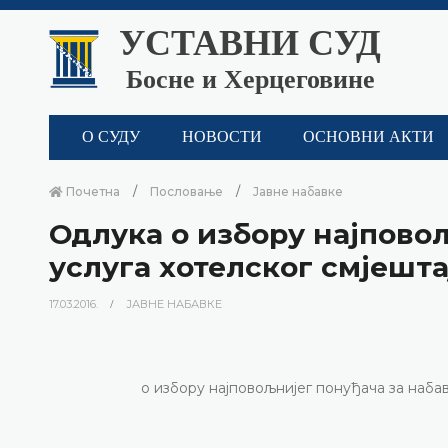
УСТАВНИ СУД
Босне и Херцеговине
О СУДУ
НОВОСТИ
ОСНОВНИ АКТИ
Почетна
Пословање
Јавне набавке
Одлука о избору најпово
услуга хотелског смјешта
17.03.2016.
ЈАВНЕ НАБАВКЕ
о избору најповољнијег понуђача за набав