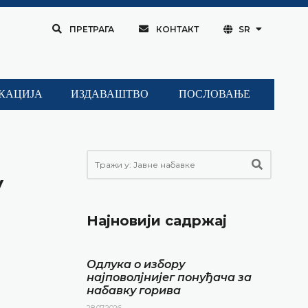
ПРЕТРАГА
КОНТАКТ
SR
КАЦИЈА
ИЗДАВАШТВО
ПОСЛОВАЊЕ
у
Најновији садржај
Одлука о избору
најповолјнијег понуђача за
набавку горива
28.07.2026.