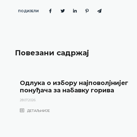
ПОДИЈЕЛИ
Повезани садржај
Одлука о избору најповолјнијег
понуђача за набавку горива
28.07.2026.
ДЕТАЉНИЈЕ