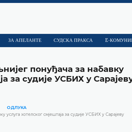
ЗА АПЕЛАНТЕ
СУДСКА ПРАКСА
E-КОМУНИ
љнијег понуђача за набавку
ја за судије УСБИХ у Сарајев
ОДЛУКА
ку услуга хотелског смјештаја за судије УСБИХ у Сарајеву