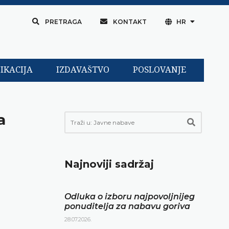
PRETRAGA
KONTAKT
HR
IKACIJA
IZDAVAŠTVO
POSLOVANJE
a
Najnoviji sadržaj
Odluka o izboru najpovoljnijeg
ponuditelja za nabavu goriva
28.07.2026.