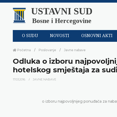
USTAVNI SUD
Bosne i Hercegovine
O SUDU
NOVOSTI
OSNOVNI AKTI
Početna
Poslovanje
Javne nabave
Odluka o izboru najpovoljn
hotelskog smještaja za sud
17.03.2016.
JAVNE NABAVE
o izboru najpovoljnijeg ponuđača za naba