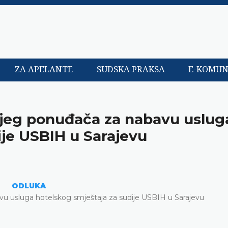
ZA APELANTE
SUDSKA PRAKSA
E-KOMUN
ijeg ponuđača za nabavu uslug
ije USBIH u Sarajevu
ODLUKA
vu usluga hotelskog smještaja za sudije USBIH u Sarajevu