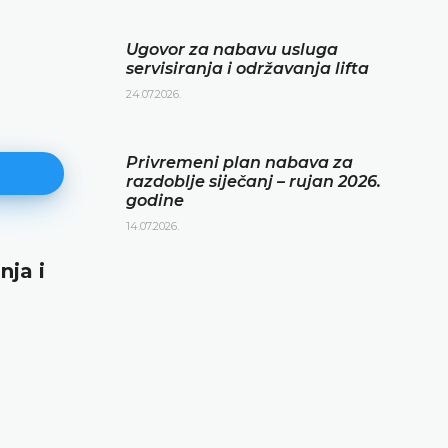
Ugovor za nabavu usluga
servisiranja i održavanja lifta
24.07.2026.
Privremeni plan nabava za
razdoblje siječanj – rujan 2026.
godine
14.07.2026.
nja i
Privremeni plan nabava za razd
siječanj – rujan 2026. godine
14.07.2026.
DETALJNIJE