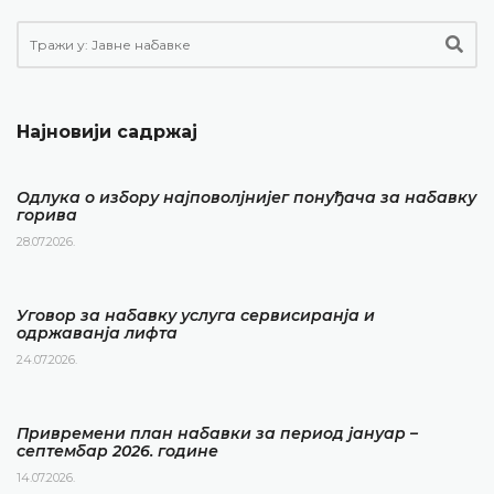
Најновији садржај
Одлука о избору најповолјнијег понуђача за набавку
горива
28.07.2026.
Уговор за набавку услуга сервисиранја и
одржаванја лифта
24.07.2026.
Привремени план набавки за период јануар –
септембар 2026. године
14.07.2026.