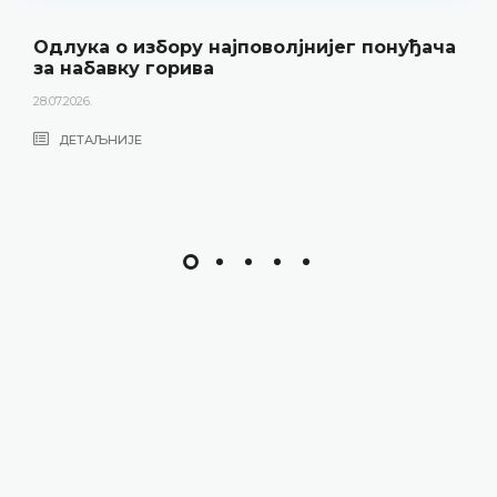
Одлука о избору најповолјнијег понуђача
за набавку горива
28.07.2026.
ДЕТАЉНИЈЕ