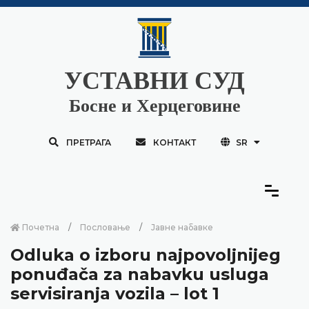
УСТАВНИ СУД
Босне и Херцеговине
ПРЕТРАГА
КОНТАКТ
SR
Почетна
Пословање
Јавне набавке
Odluka o izboru najpovoljnijeg
ponuđača za nabavku usluga
servisiranja vozila – lot 1