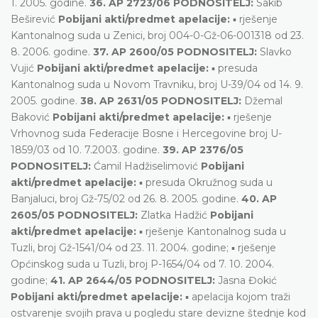
1. 2005. godine.
36. AP 2723/06 PODNOSITELJ:
Sakib
Beširević
Pobijani akti/predmet apelacije:
▪ rješenje
Kantonalnog suda u Zenici, broj 004-0-Gž-06-001318 od 23.
8. 2006. godine.
37. AP 2600/05 PODNOSITELJ:
Slavko
Vujić
Pobijani akti/predmet apelacije:
▪ presuda
Kantonalnog suda u Novom Travniku, broj U-39/04 od 14. 9.
2005. godine.
38. AP 2631/05 PODNOSITELJ:
Džemal
Baković
Pobijani akti/predmet apelacije:
▪ rješenje
Vrhovnog suda Federacije Bosne i Hercegovine broj U-
1859/03 od 10. 7.2003. godine.
39. AP 2376/05
PODNOSITELJ:
Ćamil Hadžiselimović
Pobijani
akti/predmet apelacije:
▪ presuda Okružnog suda u
Banjaluci, broj Gž-75/02 od 26. 8. 2005. godine.
40. AP
2605/05 PODNOSITELJ:
Zlatka Hadžić
Pobijani
akti/predmet apelacije:
▪ rješenje Kantonalnog suda u
Tuzli, broj Gž-1541/04 od 23. 11. 2004. godine; ▪ rješenje
Općinskog suda u Tuzli, broj P-1654/04 od 7. 10. 2004.
godine;
41. AP 2644/05 PODNOSITELJ:
Jasna Đokić
Pobijani akti/predmet apelacije:
▪ apelacija kojom traži
ostvarenje svojih prava u pogledu stare devizne štednje kod