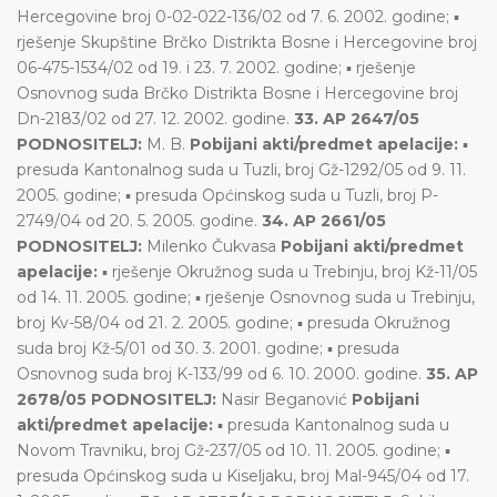
Hercegovine broj 0-02-022-136/02 od 7. 6. 2002. godine; ▪
rješenje Skupštine Brčko Distrikta Bosne i Hercegovine broj
06-475-1534/02 od 19. i 23. 7. 2002. godine; ▪ rješenje
Osnovnog suda Brčko Distrikta Bosne i Hercegovine broj
Dn-2183/02 od 27. 12. 2002. godine.
33. AP 2647/05
PODNOSITELJ:
M. B.
Pobijani akti/predmet apelacije:
▪
presuda Kantonalnog suda u Tuzli, broj Gž-1292/05 od 9. 11.
2005. godine; ▪ presuda Općinskog suda u Tuzli, broj P-
2749/04 od 20. 5. 2005. godine.
34. AP 2661/05
PODNOSITELJ:
Milenko Čukvasa
Pobijani akti/predmet
apelacije:
▪ rješenje Okružnog suda u Trebinju, broj Kž-11/05
od 14. 11. 2005. godine; ▪ rješenje Osnovnog suda u Trebinju,
broj Kv-58/04 od 21. 2. 2005. godine; ▪ presuda Okružnog
suda broj Kž-5/01 od 30. 3. 2001. godine; ▪ presuda
Osnovnog suda broj K-133/99 od 6. 10. 2000. godine.
35. AP
2678/05 PODNOSITELJ:
Nasir Beganović
Pobijani
akti/predmet apelacije:
▪ presuda Kantonalnog suda u
Novom Travniku, broj Gž-237/05 od 10. 11. 2005. godine; ▪
presuda Općinskog suda u Kiseljaku, broj Mal-945/04 od 17.