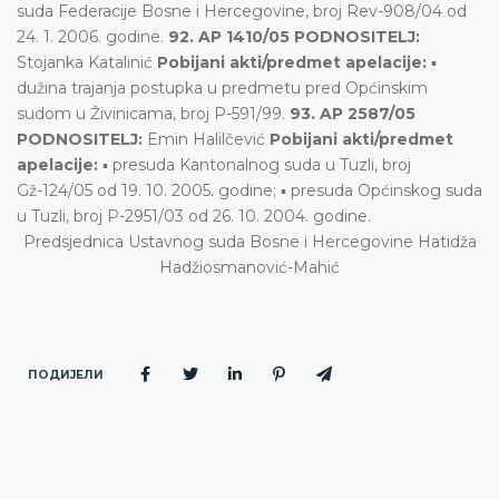
suda Federacije Bosne i Hercegovine, broj Rev-908/04 od
24. 1. 2006. godine.
92. AP 1410/05 PODNOSITELJ:
Stojanka Katalinić
Pobijani akti/predmet apelacije:
▪
dužina trajanja postupka u predmetu pred Općinskim
sudom u Živinicama, broj P-591/99.
93. AP 2587/05
PODNOSITELJ:
Emin Halilčević
Pobijani akti/predmet
apelacije:
▪ presuda Kantonalnog suda u Tuzli, broj
Gž-124/05 od 19. 10. 2005. godine; ▪ presuda Općinskog suda
u Tuzli, broj P-2951/03 od 26. 10. 2004. godine.
Predsjednica Ustavnog suda Bosne i Hercegovine Hatidža
Hadžiosmanović-Mahić
ПОДИЈЕЛИ