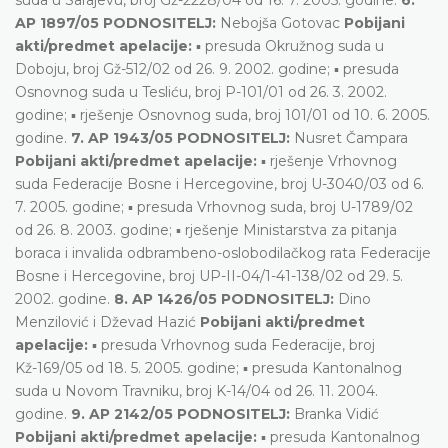
AP 1897/05 PODNOSITELJ:
Nebojša Gotovac
Pobijani
akti/predmet apelacije:
▪ presuda Okružnog suda u
Doboju, broj Gž-512/02 od 26. 9. 2002. godine; ▪ presuda
Osnovnog suda u Tesliću, broj P-101/01 od 26. 3. 2002.
godine; ▪ rješenje Osnovnog suda, broj 101/01 od 10. 6. 2005.
godine.
7. AP 1943/05 PODNOSITELJ:
Nusret Čampara
Pobijani akti/predmet apelacije:
▪ rješenje Vrhovnog
suda Federacije Bosne i Hercegovine, broj U-3040/03 od 6.
7. 2005. godine; ▪ presuda Vrhovnog suda, broj U-1789/02
od 26. 8. 2003. godine; ▪ rješenje Ministarstva za pitanja
boraca i invalida odbrambeno-oslobodilačkog rata Federacije
Bosne i Hercegovine, broj UP-II-04/1-41-138/02 od 29. 5.
2002. godine.
8. AP 1426/05 PODNOSITELJ:
Dino
Menzilović i Dževad Hazić
Pobijani akti/predmet
apelacije:
▪ presuda Vrhovnog suda Federacije, broj
Kž-169/05 od 18. 5. 2005. godine; ▪ presuda Kantonalnog
suda u Novom Travniku, broj K-14/04 od 26. 11. 2004.
godine.
9. AP 2142/05 PODNOSITELJ:
Branka Vidić
Pobijani akti/predmet apelacije:
▪ presuda Kantonalnog