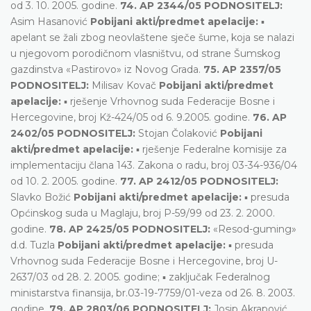
od 3. 10. 2005. godine.
74. AP 2344/05 PODNOSITELJ:
Asim Hasanović
Pobijani akti/predmet apelacije:
▪
apelant se žali zbog neovlaštene sječe šume, koja se nalazi
u njegovom porodičnom vlasništvu, od strane Šumskog
gazdinstva «Pastirovo» iz Novog Grada.
75. AP 2357/05
PODNOSITELJ:
Milisav Kovač
Pobijani akti/predmet
apelacije:
▪ rješenje Vrhovnog suda Federacije Bosne i
Hercegovine, broj Kž-424/05 od 6. 9.2005. godine.
76. AP
2402/05 PODNOSITELJ:
Stojan Čolaković
Pobijani
akti/predmet apelacije:
▪ rješenje Federalne komisije za
implementaciju člana 143. Zakona o radu, broj 03-34-936/04
od 10. 2. 2005. godine.
77. AP 2412/05 PODNOSITELJ:
Slavko Božić
Pobijani akti/predmet apelacije:
▪ presuda
Općinskog suda u Maglaju, broj P-59/99 od 23. 2. 2000.
godine.
78. AP 2425/05 PODNOSITELJ:
«Resod-guming»
d.d. Tuzla
Pobijani akti/predmet apelacije:
▪ presuda
Vrhovnog suda Federacije Bosne i Hercegovine, broj U-
2637/03 od 28. 2. 2005. godine; ▪ zaključak Federalnog
ministarstva finansija, br.03-19-7759/01-veza od 26. 8. 2003.
godine.
79. AP 2803/06 PODNOSITELJ:
Josip Akrapović