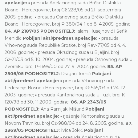
apelacije:
▪ presuda Apelacionog suda Brčko Distrikta
Bosne i Hercegovine, broj Gž-228/05 od 21. septembra
2005. godine; ▪ presuda Osnovnog suda Brčko Distrikta
Bosne i Hercegovine, broj P-380/04-1 od 8. 4.2005. godine.
84. AP 2187/05 PODNOSITELJ:
Islam Husejnović i Šefik
Mehidić
Pobijani akti/predmet apelacije:
▪ presuda
Vrhovnog suda Republike Srpske, broj Rev-77/05 od 4. 4.
2006. godine; ▪ presuda Okružnog suda u Bijeljini, broj
Gž-21/03 od 5. 10. 2004. godine; ▪ presuda Osnovnog suda u
Zvorniku, broj P-1695/00 od 27. 9. 2002. godine.
85. AP
2506/05 PODNOSITELJ:
Dragan Tomić
Pobijani
akti/predmet apelacije:
▪ presuda Vrhovnog suda
Federacije Bosne i Hercegovine, broj Kž-545/03 od 24. 12.
2003. godine; ▪ presuda Kantonalnog suda u Tuzli, broj K-
120/98 od 30. 11.2000. godine.
86. AP 2343/05
PODNOSITELJ:
Ana Ramljak-Mišurić
Pobijani
akti/predmet apelacije:
▪ rješenje Kantonalnog suda u
Novom Travniku, broj Gž-988/04 od 24. 8. 2005. godine.
87.
2369/05 PODNOSITELJ:
Ivica Jokić
Pobijani
akti/predmet apelacije:
▪ presuda Apelacionog suda