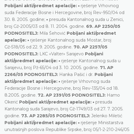
Pobijani akti/predmet apelacije:
▪ rješenje Vrhovnog
suda Federacije Bosne i Hercegovine, broj Rev-950/04 od
30. 8. 2005. godine; ▪ presuda Kantonalnog suda u Zenici,
broj Gž-2005/03 od 8. 11. 2004. godine.
69. AP 2250/05
PODNOSITELJ:
Mila Šehović
Pobijani akti/predmet
apelacije:
▪ rješenje Kantonalnog suda Mostar, broj
Gž-518/05 od 22. 9. 2005. godine.
70. AP 2257/05
PODNOSITELJ:
LKC «Valter» Sarajevo
Pobijani
akti/predmet apelacije:
▪ rješenje Kantonalnog suda u
Sarajevu, broj Pž-65/04 od 3. 10. 2005. godine.
71. AP
2266/05 PODNOSITELJ:
Hanka Pašić i dr.
Pobijani
akti/predmet apelacije:
▪ rješenje Vrhovnog suda
Federacije Bosne i Hercegovine, broj Rev-135/04 od 18.
8.2005. godine.
72. AP 2391/05 PODNOSITELJ:
Hamo
Okerić
Pobijani akti/predmet apelacije:
▪ presuda
Kantonalog suda Sarajevo, broj Gž-1749/03 od 27. 7. 2005.
godine.
73. AP 2285/05 PODNOSITELJ:
Jelenko Miletić
Pobijani akti/predmet apelacije:
▪ rješenje Ministarstva
unutrašnjih poslova Republike Srpske, broj 05/1-2-210-246/05