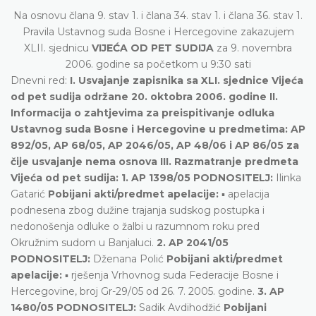
Na osnovu člana 9. stav 1. i člana 34. stav 1. i člana 36. stav 1.
Pravila Ustavnog suda Bosne i Hercegovine zakazujem
XLII. sjednicu
VIJEĆA OD PET SUDIJA
za 9. novembra
2006. godine sa početkom u 9:30 sati
Dnevni red:
I. Usvajanje zapisnika sa XLI. sjednice Vijeća
od pet sudija održane 20. oktobra 2006. godine II.
Informacija o zahtjevima za preispitivanje odluka
Ustavnog suda Bosne i Hercegovine u predmetima: AP
892/05, AP 68/05, AP 2046/05, AP 48/06 i AP 86/05 za
čije usvajanje nema osnova III. Razmatranje predmeta
Vijeća od pet sudija:
1. AP 1398/05 PODNOSITELJ:
Ilinka
Gatarić
Pobijani akti/predmet apelacije:
▪ apelacija
podnesena zbog dužine trajanja sudskog postupka i
nedonošenja odluke o žalbi u razumnom roku pred
Okružnim sudom u Banjaluci.
2. AP 2041/05
PODNOSITELJ:
Dženana Polić
Pobijani akti/predmet
apelacije:
▪ rješenja Vrhovnog suda Federacije Bosne i
Hercegovine, broj Gr-29/05 od 26. 7. 2005. godine.
3. AP
1480/05 PODNOSITELJ:
Sadik Avdihodžić
Pobijani