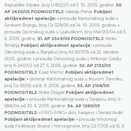
Republike Srpske, broj U-852/01 od 5. 10. 2005. godine.
50.
AP 2630/05 PODNOSITELJ:
Valerija Pehar
Pobijani
akti/predmet apelacije:
▪ presuda Kantonalnog suda u
Širokom Brijegu, broj Gž-329/05 od 14. 10. 2005. godine; ▪
presuda Općinskog suda u Ljubuškom, broj Mal-553/04 od 3.
6. 2005. godine.
51. AP 2549/05 PODNOSITELJ:
Mirko
Šmanja
Pobijani akti/predmet apelacije:
▪ presuda
Okružnog suda u Banjaluci broj Kž-307/05 od 25. oktobra
2005. godine; ▪ presuda Osnovnog suda u Mrkonjić Gradu,
broj K-240/02 od 27. 5. 2005. godine.
52. AP 2132/05
PODNOSITELJ:
Esad Memić
Pobijani akti/predmet
apelacije:
▪ rješenje Kantonalnog suda u Novom Travniku,
broj Gž-93/05 od 8. 9. 2005. godine.
53. AP 2108/05
PODNOSITELJ:
Ilinka Dragaš
Pobijani akti/predmet
apelacije:
▪ presuda Kantonalnog suda u Sarajevu, broj U-
588/04 od 30. 6. 2005. godine.
54. AP 1289/05
PODNOSITELJ:
«PRES-SING» doo, Sarajevo i Senad Avdić
Pobijani akti/predmet apelacije:
▪ presuda Vrhovnog
suda Federacije Bosne i Hercegovine, broj Gž-17/05 od 15. 3.