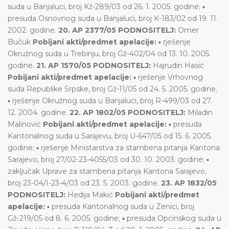
suda u Banjaluci, broj Kž-289/03 od 26. 1. 2005. godine; ▪
presuda Osnovnog suda u Banjaluci, broj K-183/02 od 19. 11.
2002. godine.
20. AP 2377/05 PODNOSITELJ:
Omer
Bučuk
Pobijani akti/predmet apelacije:
▪ rješenje
Okružnog suda u Trebinju, broj Gž-402/04 od 13. 10. 2005.
godine.
21. AP 1570/05 PODNOSITELJ:
Hajrudin Hasić
Pobijani akti/predmet apelacije:
▪ rješenje Vrhovnog
suda Republike Srpske, broj Gž-11/05 od 24. 5. 2005. godine;
▪ rješenje Okružnog suda u Banjaluci, broj R-499/03 od 27.
12. 2004. godine.
22. AP 1802/05 PODNOSITELJ:
Miladin
Malinović
Pobijani akti/predmet apelacije:
▪ presuda
Kantonalnog suda u Sarajevu, broj U-647/05 od 15. 6. 2005.
godine; ▪ rješenje Ministarstva za stambena pitanja Kantona
Sarajevo, broj 27/02-23-4055/03 od 30. 10. 2003. godine; ▪
zaključak Uprave za stambena pitanja Kantona Sarajevo,
broj 23-04/I-23-4/03 od 23. 5. 2003. godine.
23. AP 1832/05
PODNOSITELJ:
Hedija Makić
Pobijani akti/predmet
apelacije:
▪ presuda Kantonalnog suda u Zenici, broj
Gž-219/05 od 8. 6. 2005. godine; ▪ presuda Općinskog suda u