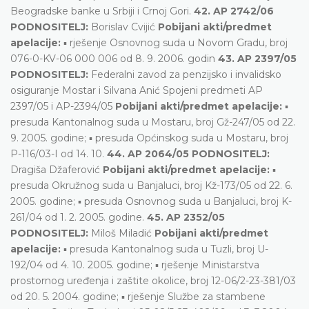
Beogradske banke u Srbiji i Crnoj Gori.
42. AP 2742/06
PODNOSITELJ:
Borislav Cvijić
Pobijani akti/predmet
apelacije:
▪ rješenje Osnovnog suda u Novom Gradu, broj
076-0-KV-06 000 006 od 8. 9. 2006. godin
43. AP 2397/05
PODNOSITELJ:
Federalni zavod za penzijsko i invalidsko
osiguranje Mostar i Silvana Anić Spojeni predmeti AP
2397/05 i AP-2394/05
Pobijani akti/predmet apelacije:
▪
presuda Kantonalnog suda u Mostaru, broj Gž-247/05 od 22.
9. 2005. godine; ▪ presuda Općinskog suda u Mostaru, broj
P-116/03-I od 14. 10.
44. AP 2064/05 PODNOSITELJ:
Dragiša Džaferović
Pobijani akti/predmet apelacije:
▪
presuda Okružnog suda u Banjaluci, broj Kž-173/05 od 22. 6.
2005. godine; ▪ presuda Osnovnog suda u Banjaluci, broj K-
261/04 od 1. 2. 2005. godine.
45. AP 2352/05
PODNOSITELJ:
Miloš Miladić
Pobijani akti/predmet
apelacije:
▪ presuda Kantonalnog suda u Tuzli, broj U-
192/04 od 4. 10. 2005. godine; ▪ rješenje Ministarstva
prostornog uređenja i zaštite okolice, broj 12-06/2-23-381/03
od 20. 5. 2004. godine; ▪ rješenje Službe za stambene