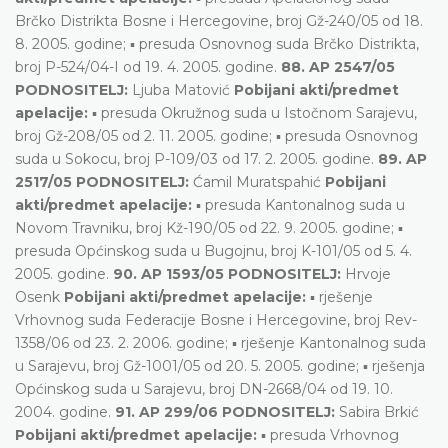
Brčko Distrikta Bosne i Hercegovine, broj Gž-240/05 od 18.
8. 2005. godine; ▪ presuda Osnovnog suda Brčko Distrikta,
broj P-524/04-I od 19. 4. 2005. godine.
88. AP 2547/05
PODNOSITELJ:
Ljuba Matović
Pobijani akti/predmet
apelacije:
▪ presuda Okružnog suda u Istočnom Sarajevu,
broj Gž-208/05 od 2. 11. 2005. godine; ▪ presuda Osnovnog
suda u Sokocu, broj P-109/03 od 17. 2. 2005. godine.
89. AP
2517/05 PODNOSITELJ:
Ćamil Muratspahić
Pobijani
akti/predmet apelacije:
▪ presuda Kantonalnog suda u
Novom Travniku, broj Kž-190/05 od 22. 9. 2005. godine; ▪
presuda Općinskog suda u Bugojnu, broj K-101/05 od 5. 4.
2005. godine.
90. AP 1593/05 PODNOSITELJ:
Hrvoje
Osenk
Pobijani akti/predmet apelacije:
▪ rješenje
Vrhovnog suda Federacije Bosne i Hercegovine, broj Rev-
1358/06 od 23. 2. 2006. godine; ▪ rješenje Kantonalnog suda
u Sarajevu, broj Gž-1001/05 od 20. 5. 2005. godine; ▪ rješenja
Općinskog suda u Sarajevu, broj DN-2668/04 od 19. 10.
2004. godine.
91. AP 299/06 PODNOSITELJ:
Sabira Brkić
Pobijani akti/predmet apelacije:
▪ presuda Vrhovnog