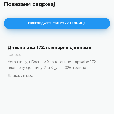
Повезани садржај
ПРЕГЛЕДАЈТЕ СВЕ ИЗ - СЈЕДНИЦЕ
Дневни ред 172. пленарне сједнице
23.06.2026.
Уставни суд Босне и Херцеговине одржаће 172.
пленарну сједницу 2. и 3. јула 2026. године
ДЕТАЉНИЈЕ