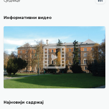
Сједнице
891
Информативни видео
Најновији садржај