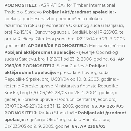
PODNOSITELJ:
«ASRIATICA» for Timber International
Trade p.o. Sarajevo
Pobijani akti/predmet apelacije:
▪
apelacija podnesena zbog nedonošenja odluke u
razumnom roku u predmetima Okružnog suda u Banjaluci,
broj PŽ-15/04 i Osnovnog suda u Gradiški, broj IP-255/03, te
protiv Rješenja Okružnog suda broj PŽ-15/04 od 29. 8. 2005.
godine.
61. AP 2665/06 PODNOSITELJ:
Mirsad Smječanin
Pobijani akti/predmet apelacije:
▪ rješenje Općinskog
suda u Sarajevu, broj I-212/01 od 23. 2. 2006. godine.
62. AP
2163/05 PODNOSITELJ:
Samir Čaušević
Pobijani
akti/predmet apelacije:
▪ presuda Vrhovnog suda
Republike Srpske, broj U-581/04 od 10. 8. 2003. godine; ▪
rješenje Poreske uprave Ministarstva finansija Republike
Srpske, broj 01/0104/452-28/03 od 26. 4. 2004. godine; ▪
rješenje Poreske uprave - Područni centar Prijedor, broj
03/0702-45-221/02 od 31. 12. 2003. godine.
63. AP 2261/05
PODNOSITELJ:
Ratko i Stana Inđić
Pobijani akti/predmet
apelacije:
▪ rješenje Okružnog suda u Banjaluci, broj
Gž-1235/05 od 9. 9. 2005. godine.
64. AP 2396/05