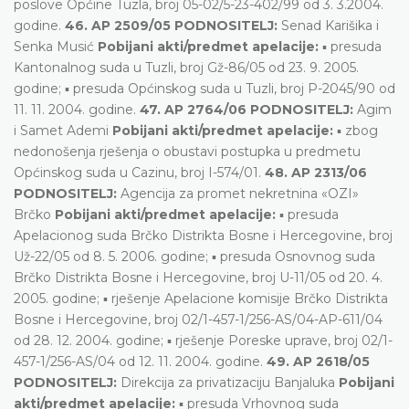
poslove Općine Tuzla, broj 05-02/5-23-402/99 od 3. 3.2004.
godine.
46. AP 2509/05 PODNOSITELJ:
Senad Karišika i
Senka Musić
Pobijani akti/predmet apelacije:
▪ presuda
Kantonalnog suda u Tuzli, broj Gž-86/05 od 23. 9. 2005.
godine; ▪ presuda Općinskog suda u Tuzli, broj P-2045/90 od
11. 11. 2004. godine.
47. AP 2764/06 PODNOSITELJ:
Agim
i Samet Ademi
Pobijani akti/predmet apelacije:
▪ zbog
nedonošenja rješenja o obustavi postupka u predmetu
Općinskog suda u Cazinu, broj I-574/01.
48. AP 2313/06
PODNOSITELJ:
Agencija za promet nekretnina «OZI»
Brčko
Pobijani akti/predmet apelacije:
▪ presuda
Apelacionog suda Brčko Distrikta Bosne i Hercegovine, broj
Už-22/05 od 8. 5. 2006. godine; ▪ presuda Osnovnog suda
Brčko Distrikta Bosne i Hercegovine, broj U-11/05 od 20. 4.
2005. godine; ▪ rješenje Apelacione komisije Brčko Distrikta
Bosne i Hercegovine, broj 02/1-457-1/256-AS/04-AP-611/04
od 28. 12. 2004. godine; ▪ rješenje Poreske uprave, broj 02/1-
457-1/256-AS/04 od 12. 11. 2004. godine.
49. AP 2618/05
PODNOSITELJ:
Direkcija za privatizaciju Banjaluka
Pobijani
akti/predmet apelacije:
▪ presuda Vrhovnog suda