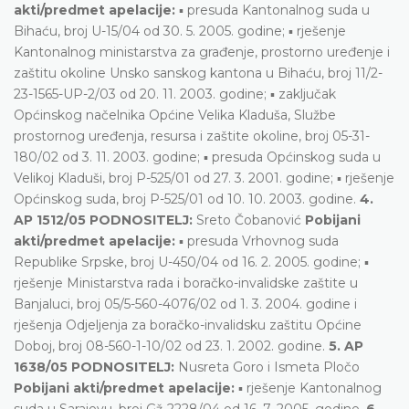
akti/predmet apelacije:
▪ presuda Kantonalnog suda u
Bihaću, broj U-15/04 od 30. 5. 2005. godine; ▪ rješenje
Kantonalnog ministarstva za građenje, prostorno uređenje i
zaštitu okoline Unsko sanskog kantona u Bihaću, broj 11/2-
23-1565-UP-2/03 od 20. 11. 2003. godine; ▪ zaključak
Općinskog načelnika Općine Velika Kladuša, Službe
prostornog uređenja, resursa i zaštite okoline, broj 05-31-
180/02 od 3. 11. 2003. godine; ▪ presuda Općinskog suda u
Velikoj Kladuši, broj P-525/01 od 27. 3. 2001. godine; ▪ rješenje
Općinskog suda, broj P-525/01 od 10. 10. 2003. godine.
4.
AP 1512/05 PODNOSITELJ:
Sreto Čobanović
Pobijani
akti/predmet apelacije:
▪ presuda Vrhovnog suda
Republike Srpske, broj U-450/04 od 16. 2. 2005. godine; ▪
rješenje Ministarstva rada i boračko-invalidske zaštite u
Banjaluci, broj 05/5-560-4076/02 od 1. 3. 2004. godine i
rješenja Odjeljenja za boračko-invalidsku zaštitu Općine
Doboj, broj 08-560-1-10/02 od 23. 1. 2002. godine.
5. AP
1638/05 PODNOSITELJ:
Nusreta Goro i Ismeta Pločo
Pobijani akti/predmet apelacije:
▪ rješenje Kantonalnog
suda u Sarajevu, broj Gž-2228/04 od 16. 7. 2005. godine.
6.