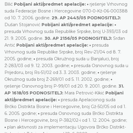
Bilić
Pobijani akti/predmet apelacije:
▪ rješenje Vrhovnog
suda Federacije Bosne i Hercegovine 070-0-Kž-06-000388
od 10. 7. 2006. godine.
29. AP 2445/05 PODNOSITELJ:
Dušan Stojanović
Pobijani akti/predmet apelacije:
▪
presuda Vrhovnog suda Republike Srpske, broj U-393/03 od
21. 9. 2005. godine.
30. AP 2156/05 PODNOSITELJ:
Srđan
Antić
Pobijani akti/predmet apelacije:
▪ presuda
Vrhovnog suda Republike Srpske, broj Rev-21/04 od 8. 7.
2005. godine; ▪ presuda Okružnog suda u Banjaluci, broj
Ž-283/03 od 9. 12. 2003. godine; ▪ presuda Osnovnog suda u
Prijedoru, broj Rs-51/02 od 3. 3. 2003. godine; ▪ rješenje
Okružnog suda broj Ž-269/01 od 5. 11. 2002. godine; ▪
rješenje Osnovnog broj P-99/01 od 20. 9. 2001. godine.
31.
AP 1618/05 PODNOSITELJ:
Mara Petrović-Kikić
Pobijani
akti/predmet apelacije:
▪ presuda Apelacionog suda
Brčko Distrikta Bosne i Hercegovine, broj Gž-50/05 od od 1.
6. 2005. godine; ▪ presuda Osnovnog suda Brčko Distrikta
Bosne i Hercegovine, broj P-382/02-i od 1. 12. 2004. godine;
▪ plan aktivnosti za implementaciju Ugovora Brčko Distrikt-