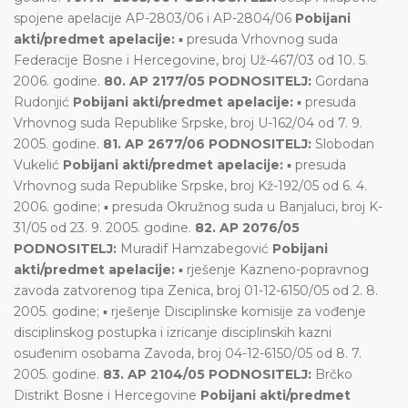
spojene apelacije AP-2803/06 i AP-2804/06
Pobijani
akti/predmet apelacije:
▪ presuda Vrhovnog suda
Federacije Bosne i Hercegovine, broj Už-467/03 od 10. 5.
2006. godine.
80. AP 2177/05 PODNOSITELJ:
Gordana
Rudonjić
Pobijani akti/predmet apelacije:
▪ presuda
Vrhovnog suda Republike Srpske, broj U-162/04 od 7. 9.
2005. godine.
81. AP 2677/06 PODNOSITELJ:
Slobodan
Vukelić
Pobijani akti/predmet apelacije:
▪ presuda
Vrhovnog suda Republike Srpske, broj Kž-192/05 od 6. 4.
2006. godine; ▪ presuda Okružnog suda u Banjaluci, broj K-
31/05 od 23. 9. 2005. godine.
82. AP 2076/05
PODNOSITELJ:
Muradif Hamzabegović
Pobijani
akti/predmet apelacije:
▪ rješenje Kazneno-popravnog
zavoda zatvorenog tipa Zenica, broj 01-12-6150/05 od 2. 8.
2005. godine; ▪ rješenje Disciplinske komisije za vođenje
disciplinskog postupka i izricanje disciplinskih kazni
osuđenim osobama Zavoda, broj 04-12-6150/05 od 8. 7.
2005. godine.
83. AP 2104/05 PODNOSITELJ:
Brčko
Distrikt Bosne i Hercegovine
Pobijani akti/predmet