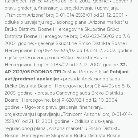
Italproject Tržnica Arizona od 18. 6. 2002. godine; ▪ ugovor o
pravu građenja, finansiranju, projektovanju i upravljanju
„Tržnicom Arizona“ broj 0-01-014-2558/01 od 21. 12. 2001; ▪
odluke o usvajanju regulacionog plana „Arizona market“ u
Brčko Distriktu Bosne i Hercegovine Skupštine Brčko
Distrikta Bosne i Hercegovine broj 0-02-022-136/02 od 7. 6.
2002. godine; ▪ rješenje Skupštine Brčko Distrikta Bosne i
Hercegovine broj 06-475-1534/02 od 19. i 23. 7. 2002. godine;
▪ rješenje Osnovnog suda Brčko Distrikta Bosne i
Hercegovine broj Dn-2183/02 od 27. 12. 2002. godine.
32.
AP 2123/05 PODNOSITELJ:
Mara Petrović-Kikić
Pobijani
akti/predmet apelacije:
▪ presuda Apelacionog suda
Brčko Distrikta Bosne i Hercegovine, broj Gž-44/05 od 8. 8.
2005. godine; ▪ presuda Osnovnog suda Brčko Distrikta
Bosne i Hercegovine, broj P-620/02-I od 12. 10. 2004.
godine; ▪ Ugovor o pravu građenja, finansiranju,
projektovanju i upravljanju „Tržnicom Arizona“ broj 0-01-014-
2558/01 od 21. 12. 2001. godine; ▪ Odluka o usvajanju
regulacionog plana „Arizona market“ u Brčko Distriktu
Bosne i Hercegovine Skupštine Brčko Distrikta Bosne i