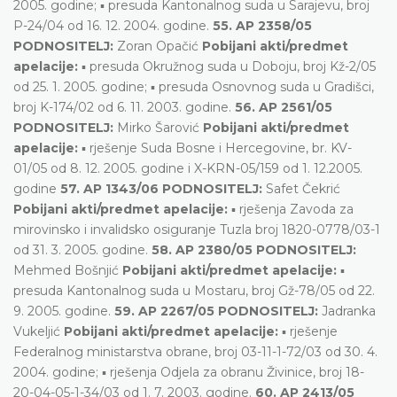
2005. godine; ▪ presuda Kantonalnog suda u Sarajevu, broj
P-24/04 od 16. 12. 2004. godine.
55. AP 2358/05
PODNOSITELJ:
Zoran Opačić
Pobijani akti/predmet
apelacije:
▪ presuda Okružnog suda u Doboju, broj Kž-2/05
od 25. 1. 2005. godine; ▪ presuda Osnovnog suda u Gradišci,
broj K-174/02 od 6. 11. 2003. godine.
56. AP 2561/05
PODNOSITELJ:
Mirko Šarović
Pobijani akti/predmet
apelacije:
▪ rješenje Suda Bosne i Hercegovine, br. KV-
01/05 od 8. 12. 2005. godine i X-KRN-05/159 od 1. 12.2005.
godine
57. AP 1343/06 PODNOSITELJ:
Safet Čekrić
Pobijani akti/predmet apelacije:
▪ rješenja Zavoda za
mirovinsko i invalidsko osiguranje Tuzla broj 1820-0778/03-1
od 31. 3. 2005. godine.
58. AP 2380/05 PODNOSITELJ:
Mehmed Bošnjić
Pobijani akti/predmet apelacije:
▪
presuda Kantonalnog suda u Mostaru, broj Gž-78/05 od 22.
9. 2005. godine.
59. AP 2267/05 PODNOSITELJ:
Jadranka
Vukeljić
Pobijani akti/predmet apelacije:
▪ rješenje
Federalnog ministarstva obrane, broj 03-11-1-72/03 od 30. 4.
2004. godine; ▪ rješenja Odjela za obranu Živinice, broj 18-
20-04-05-1-34/03 od 1. 7. 2003. godine.
60. AP 2413/05