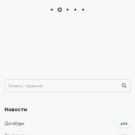
Новости
Догађаји
470