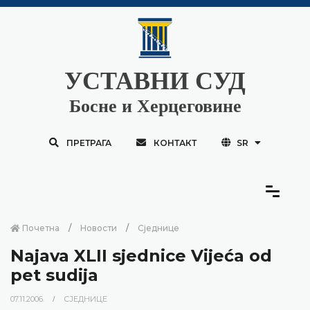
УСТАВНИ СУД
Босне и Херцеговине
ПРЕТРАГА
КОНТАКТ
SR
Почетна
Новости
Сједнице
Najava XLII sjednice Vijeća od
pet sudija
07.11.2006.
СЈЕДНИЦЕ