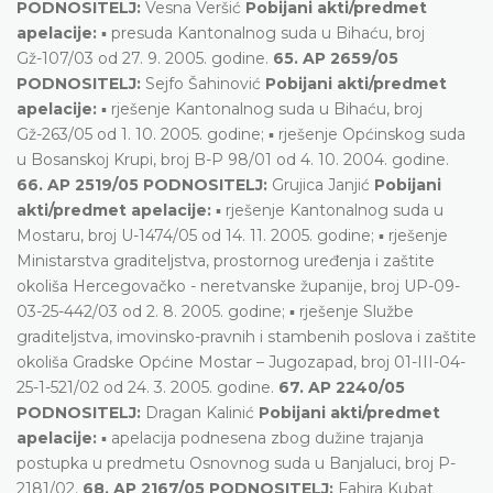
PODNOSITELJ:
Vesna Veršić
Pobijani akti/predmet
apelacije:
▪ presuda Kantonalnog suda u Bihaću, broj
Gž-107/03 od 27. 9. 2005. godine.
65. AP 2659/05
PODNOSITELJ:
Sejfo Šahinović
Pobijani akti/predmet
apelacije:
▪ rješenje Kantonalnog suda u Bihaću, broj
Gž-263/05 od 1. 10. 2005. godine; ▪ rješenje Općinskog suda
u Bosanskoj Krupi, broj B-P 98/01 od 4. 10. 2004. godine.
66. AP 2519/05 PODNOSITELJ:
Grujica Janjić
Pobijani
akti/predmet apelacije:
▪ rješenje Kantonalnog suda u
Mostaru, broj U-1474/05 od 14. 11. 2005. godine; ▪ rješenje
Ministarstva graditeljstva, prostornog uređenja i zaštite
okoliša Hercegovačko - neretvanske županije, broj UP-09-
03-25-442/03 od 2. 8. 2005. godine; ▪ rješenje Službe
graditeljstva, imovinsko-pravnih i stambenih poslova i zaštite
okoliša Gradske Općine Mostar – Jugozapad, broj 01-III-04-
25-1-521/02 od 24. 3. 2005. godine.
67. AP 2240/05
PODNOSITELJ:
Dragan Kalinić
Pobijani akti/predmet
apelacije:
▪ apelacija podnesena zbog dužine trajanja
postupka u predmetu Osnovnog suda u Banjaluci, broj P-
2181/02.
68. AP 2167/05 PODNOSITELJ:
Fahira Kubat