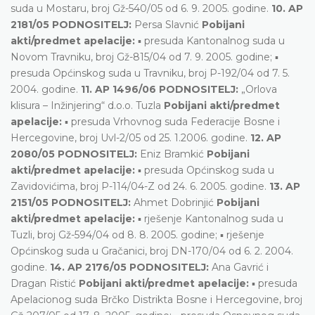
suda u Mostaru, broj Gž-540/05 od 6. 9. 2005. godine.
10. AP
2181/05 PODNOSITELJ:
Persa Slavnić
Pobijani
akti/predmet apelacije:
▪ presuda Kantonalnog suda u
Novom Travniku, broj Gž-815/04 od 7. 9. 2005. godine; ▪
presuda Općinskog suda u Travniku, broj P-192/04 od 7. 5.
2004. godine.
11. AP 1496/06 PODNOSITELJ:
„Orlova
klisura – Inžinjering“ d.o.o. Tuzla
Pobijani akti/predmet
apelacije:
▪ presuda Vrhovnog suda Federacije Bosne i
Hercegovine, broj Uvl-2/05 od 25. 1.2006. godine.
12. AP
2080/05 PODNOSITELJ:
Eniz Bramkić
Pobijani
akti/predmet apelacije:
▪ presuda Općinskog suda u
Zavidovićima, broj P-114/04-Z od 24. 6. 2005. godine.
13. AP
2151/05 PODNOSITELJ:
Ahmet Dobrinjić
Pobijani
akti/predmet apelacije:
▪ rješenje Kantonalnog suda u
Tuzli, broj Gž-594/04 od 8. 8. 2005. godine; ▪ rješenje
Općinskog suda u Gračanici, broj DN-170/04 od 6. 2. 2004.
godine.
14. AP 2176/05 PODNOSITELJ:
Ana Gavrić i
Dragan Ristić
Pobijani akti/predmet apelacije:
▪ presuda
Apelacionog suda Brčko Distrikta Bosne i Hercegovine, broj