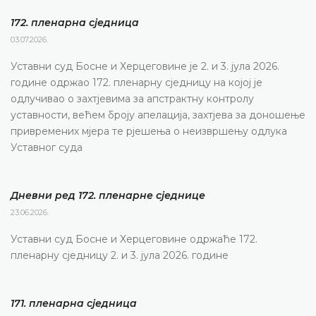
172. пленарна сједницa
03.07.2026.
Уставни суд Босне и Херцеговине је 2. и 3. јула 2026.
године одржао 172. пленарну сједницу на којој је
одлучивао о захтјевима за апстрактну контролу
уставности, већем броју апелација, захтјева за доношење
привремених мјера те рјешења о неизвршењу одлука
Уставног суда
Дневни ред 172. пленарне сједнице
23.06.2026.
Уставни суд Босне и Херцеговине одржаће 172.
пленарну сједницу 2. и 3. јула 2026. године
171. пленарна сједницa