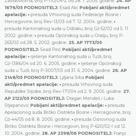
Zavidovićima, broj P-110/04-Z od 28. 1. 2005. godine.
24. AP
1676/05 PODNOSITELJ:
Esad Alić
Pobijani akti/predmet
apelacije:
▪ presuda Vrhovnog suda Federacije Bosne i
Hercegovine, broj Rev-13/03 od 7. 12. 2004. godine; ▪
presuda Kantonalnog suda u Odžaku, broj Gž-52/02 od 5. 11.
2002. godine; ▪ presuda Općinskog suda u Orašju, broj P-
263/02 od 28. 5. 2002. godine.
25. AP 1773/05
PODNOSITELJ:
Sead Pirić
Pobijani akti/predmet
apelacije:
▪ rješenje Kantonalnog suda u Tuzli, broj
Gž-1386/04 od 20. 6. 2005. godine; ▪ rješenje Općinskog
suda u Tuzli, broj P-3007/03 od 31. 6. 2004. godine.
26. AP
2148/05 PODNOSITELJ:
Ljiljana Srba
Pobijani
akti/predmet apelacije:
▪ presuda Vrhovnog suda
Republike Srpske, broj Rev-171/04 od 2. 9. 2005. godine.
27.
AP 2122/05 PODNOSITELJ:
Dragan Mendeš i Luka
Stjepanović
Pobijani akti/predmet apelacije:
▪ presuda
Apelacionog suda Brčko Distrikta Bosne i Hercegovine, broj
Gž-44/05 od 8. 8. 2005. godine; ▪ presuda Osnovnog suda
Brčko Distrikta Bosne i Hercegovin, broj P-620/02-I od 12.
10. 2004. godine.
28. AP 2398/06 PODNOSITELJ:
Franjo