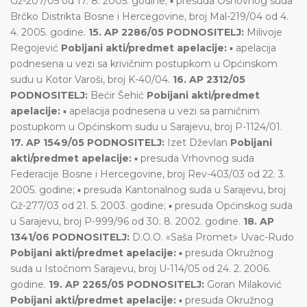
Gž-207/05 od 17. 8. 2005. godine; ▪ presuda Osnovnog suda
Brčko Distrikta Bosne i Hercegovine, broj Mal-219/04 od 4.
4. 2005. godine.
15. AP 2286/05 PODNOSITELJ:
Milivoje
Regojević
Pobijani akti/predmet apelacije:
▪ apelacija
podnesena u vezi sa krivičnim postupkom u Općinskom
sudu u Kotor Varoši, broj K-40/04.
16. AP 2312/05
PODNOSITELJ:
Bećir Šehić
Pobijani akti/predmet
apelacije:
▪ apelacija podnesena u vezi sa parničnim
postupkom u Općinskom sudu u Sarajevu, broj P-1124/01.
17. AP 1549/05 PODNOSITELJ:
Izet Dževlan
Pobijani
akti/predmet apelacije:
▪ presuda Vrhovnog suda
Federacije Bosne i Hercegovine, broj Rev-403/03 od 22. 3.
2005. godine; ▪ presuda Kantonalnog suda u Sarajevu, broj
Gž-277/03 od 21. 5. 2003. godine; ▪ presuda Općinskog suda
u Sarajevu, broj P-999/96 od 30. 8. 2002. godine.
18. AP
1341/06 PODNOSITELJ:
D.O.O. «Saša Promet» Uvac-Rudo
Pobijani akti/predmet apelacije:
▪ presuda Okružnog
suda u Istočnom Sarajevu, broj U-114/05 od 24. 2. 2006.
godine.
19. AP 2265/05 PODNOSITELJ:
Goran Milaković
Pobijani akti/predmet apelacije:
▪ presuda Okružnog