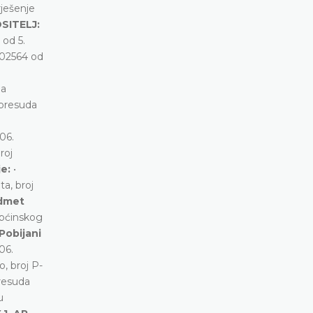
 rješenje
SITELJ:
od 5.
402564 od
ga
 presuda
06.
roj
je:
•
a, broj
edmet
Općinskog
Pobijani
06.
, broj P-
presuda
u