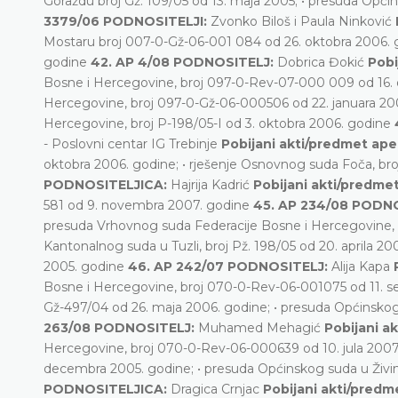
Goraždu broj Gž: 109/05 od 13. maja 2005; • presuda Opći
3379/06 PODNOSITELJI:
Zvonko Biloš i Paula Ninković
Mostaru broj 007-0-Gž-06-001 084 od 26. oktobra 2006. go
godine
42. AP 4/08 PODNOSITELJ:
Dobrica Đokić
Pobi
Bosne i Hercegovine, broj 097-0-Rev-07-000 009 od 16. o
Hercegovine, broj 097-0-Gž-06-000506 od 22. januara 200
Hercegovine, broj P-198/05-I od 3. oktobra 2006. godine
- Poslovni centar IG Trebinje
Pobijani akti/predmet ape
oktobra 2006. godine; • rješenje Osnovnog suda Foča, br
PODNOSITELJICA:
Hajrija Kadrić
Pobijani akti/predmet
581 od 9. novembra 2007. godine
45. AP 234/08 PODN
presuda Vrhovnog suda Federacije Bosne i Hercegovine, 
Kantonalnog suda u Tuzli, broj Pž. 198/05 od 20. aprila 20
2005. godine
46. AP 242/07 PODNOSITELJ:
Alija Kapa
Bosne i Hercegovine, broj 070-0-Rev-06-001075 od 11. se
Gž-497/04 od 26. maja 2006. godine; • presuda Općinskog
263/08 PODNOSITELJ:
Muhamed Mehagić
Pobijani a
Hercegovine, broj 070-0-Rev-06-000639 od 10. jula 2007. 
decembra 2005. godine; • presuda Općinskog suda u Živin
PODNOSITELJICA:
Dragica Crnjac
Pobijani akti/predm