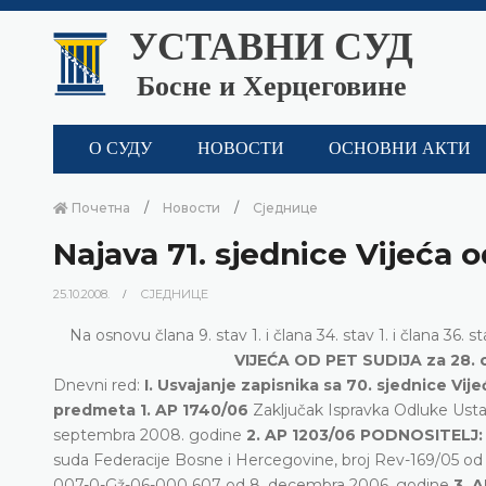
УСТАВНИ СУД
Босне и Херцеговине
О СУДУ
НОВОСТИ
ОСНОВНИ АКТИ
Почетна
Новости
Сједнице
Najava 71. sjednice Vijeća o
25.10.2008.
СЈЕДНИЦЕ
Na osnovu člana 9. stav 1. i člana 34. stav 1. i člana 36
VIJEĆA OD PET SUDIJA za 28. 
Dnevni red:
I. Usvajanje zapisnika sa 70. sjednice Vi
predmeta
1. AP 1740/06
Zaključak Ispravka Odluke Usta
septembra 2008. godine
2. AP 1203/06 PODNOSITELJ
suda Federacije Bosne i Hercegovine, broj Rev-169/05 od 
007-0-Gž-06-000 607 od 8. decembra 2006. godine
3. 