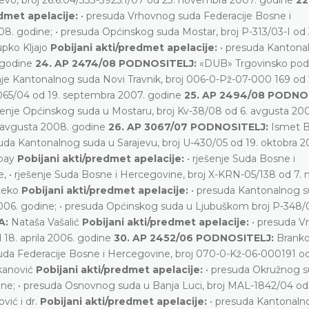
edmet apelacije:
• presuda Vrhovnog suda Federacije Bosne i
. godine; • presuda Općinskog suda Mostar, broj P-313/03-I od 
upko Kljajo
Pobijani akti/predmet apelacije:
• presuda Kantona
 godine
24. AP 2474/08 PODNOSITELJ:
«DUB» Trgovinsko podi
enje Kantonalnog suda Novi Travnik, broj 006-0-Pž-07-000 169 od
-1065/04 od 19. septembra 2007. godine
25. AP 2494/08 PODNO
ešenje Općinskog suda u Mostaru, broj Kv-38/08 od 6. avgusta 20
. avgusta 2008. godine
26. AP 3067/07 PODNOSITELJ:
Ismet B
suda Kantonalnog suda u Sarajevu, broj U-430/05 od 19. oktobra 2
bay
Pobijani akti/predmet apelacije:
• rješenje Suda Bosne i
e, • rješenje Suda Bosne i Hercegovine, broj X-KRN-05/138 od 7. 
Leko
Pobijani akti/predmet apelacije:
• presuda Kantonalnog s
006. godine; • presuda Općinskog suda u Ljubuškom broj P-348/
A:
Nataša Vašalić
Pobijani akti/predmet apelacije:
• presuda 
 18. aprila 2006. godine
30. AP 2452/06 PODNOSITELJ:
Branko
da Federacije Bosne i Hercegovine, broj 070-0-Kž-06-000191 od
kanović
Pobijani akti/predmet apelacije:
• presuda Okružnog s
dine; • presuda Osnovnog suda u Banja Luci, broj MAL-1842/04 od 
ović i dr.
Pobijani akti/predmet apelacije:
• presuda Kantonaln