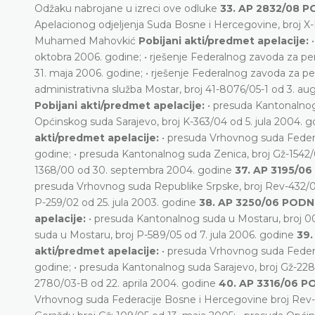
Odžaku nabrojane u izreci ove odluke
33. AP 2832/08 
Apelacionog odjeljenja Suda Bosne i Hercegovine, broj 
Muhamed Mahovkić
Pobijani akti/predmet apelacije:
oktobra 2006. godine; • rješenje Federalnog zavoda za pen
31. maja 2006. godine; • rješenje Federalnog zavoda za pe
administrativna služba Mostar, broj 41-8076/05-1 od 3. a
Pobijani akti/predmet apelacije:
• presuda Kantonalnog
Općinskog suda Sarajevo, broj K-363/04 od 5. jula 2004. 
akti/predmet apelacije:
• presuda Vrhovnog suda Feder
godine; • presuda Kantonalnog suda Zenica, broj Gž-1542/
1368/00 od 30. septembra 2004. godine
37. AP 3195/0
presuda Vrhovnog suda Republike Srpske, broj Rev-432/0
P-259/02 od 25. jula 2003. godine
38. AP 3250/06 POD
apelacije:
• presuda Kantonalnog suda u Mostaru, broj 
suda u Mostaru, broj P-589/05 od 7. jula 2006. godine
39.
akti/predmet apelacije:
• presuda Vrhovnog suda Feder
godine; • presuda Kantonalnog suda Sarajevo, broj Gž-228
2780/03-B od 22. aprila 2004. godine
40. AP 3316/06 
Vrhovnog suda Federacije Bosne i Hercegovine broj Rev-9