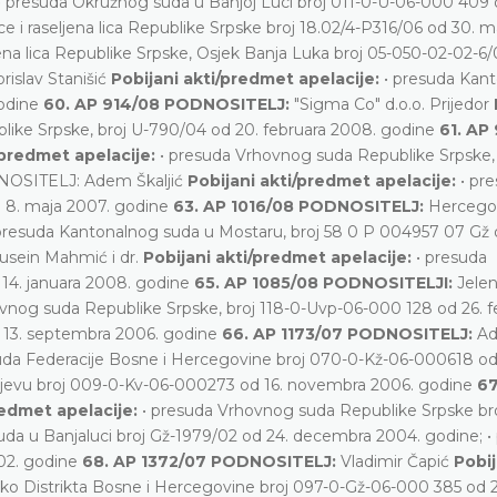
• presuda Okružnog suda u Banjoj Luci broj 011-0-U-06-000 409 
ce i raseljena lica Republike Srpske broj 18.02/4-P316/06 od 30. m
ljena lica Republike Srpske, Osjek Banja Luka broj 05-050-02-02-6/
rislav Stanišić
Pobijani akti/predmet apelacije:
• presuda Kan
godine
60. AP 914/08 PODNOSITELJ:
"Sigma Co" d.o.o. Prijedor
like Srpske, broj U-790/04 od 20. februara 2008. godine
61. AP
/predmet apelacije:
• presuda Vrhovnog suda Republike Srpske, 
DNOSITELJ: Adem Škaljić
Pobijani akti/predmet apelacije:
• pr
d 8. maja 2007. godine
63. AP 1016/08 PODNOSITELJ:
Hercego
presuda Kantonalnog suda u Mostaru, broj 58 0 P 004957 07 Gž 
usein Mahmić i dr.
Pobijani akti/predmet apelacije:
• presuda
 14. januara 2008. godine
65. AP 1085/08 PODNOSITELJI:
Jele
vnog suda Republike Srpske, broj 118-0-Uvp-06-000 128 od 26. f
d 13. septembra 2006. godine
66. AP 1173/07 PODNOSITELJ:
Ad
uda Federacije Bosne i Hercegovine broj 070-0-Kž-06-000618 od
arajevu broj 009-0-Kv-06-000273 od 16. novembra 2006. godine
67
redmet apelacije:
• presuda Vrhovnog suda Republike Srpske br
uda u Banjaluci broj Gž-1979/02 od 24. decembra 2004. godine; •
002. godine
68. AP 1372/07 PODNOSITELJ:
Vladimir Čapić
Pobij
čko Distrikta Bosne i Hercegovine broj 097-0-Gž-06-000 385 od 