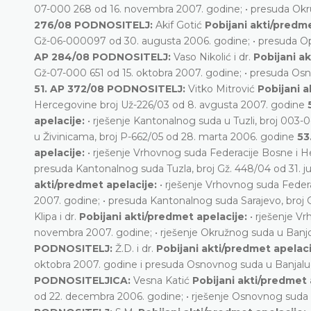
07-000 268 od 16. novembra 2007. godine; • presuda Okru
276/08 PODNOSITELJ:
Akif Gotić
Pobijani akti/predm
Gž-06-000097 od 30. augusta 2006. godine; • presuda Op
AP 284/08 PODNOSITELJ:
Vaso Nikolić i dr.
Pobijani a
Gž-07-000 651 od 15. oktobra 2007. godine; • presuda Osn
51. AP 372/08 PODNOSITELJ:
Vitko Mitrović
Pobijani a
Hercegovine broj Už-226/03 od 8. avgusta 2007. godine
apelacije:
• rješenje Kantonalnog suda u Tuzli, broj 003
u Živinicama, broj P-662/05 od 28. marta 2006. godine
53
apelacije:
• rješenje Vrhovnog suda Federacije Bosne i 
presuda Kantonalnog suda Tuzla, broj Gž. 448/04 od 31. j
akti/predmet apelacije:
• rješenje Vrhovnog suda Fede
2007. godine; • presuda Kantonalnog suda Sarajevo, broj
Klipa i dr.
Pobijani akti/predmet apelacije:
• rješenje V
novembra 2007. godine; • rješenje Okružnog suda u Banjoj
PODNOSITELJ:
Ž.D. i dr.
Pobijani akti/predmet apelaci
oktobra 2007. godine i presuda Osnovnog suda u Banjalu
PODNOSITELJICA:
Vesna Katić
Pobijani akti/predmet 
od 22. decembra 2006. godine; • rješenje Osnovnog suda 