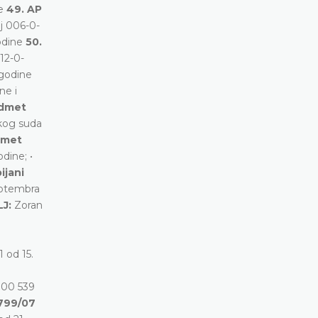
ne
49. AP
j 006-0-
odine
50.
012-0-
 godine
ne i
edmet
skog suda
dmet
dine; •
ijani
eptembra
LJ:
Zoran
 od 15.
000 539
 799/07