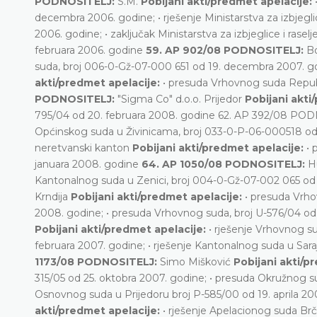
PODNOSITELJ:
S.M.
Pobijani akti/predmet apelacije:
decembra 2006. godine; • rješenje Ministarstva za izbjegli
2006. godine; • zaključak Ministarstva za izbjeglice i rase
februara 2006. godine
59. AP 902/08 PODNOSITELJ:
Bo
suda, broj 006-0-Gž-07-000 651 od 19. decembra 2007. 
akti/predmet apelacije:
• presuda Vrhovnog suda Repub
PODNOSITELJ:
"Sigma Co" d.o.o. Prijedor
Pobijani akti
795/04 od 20. februara 2008. godine 62. AP 392/08 PO
Općinskog suda u Živinicama, broj 033-0-P-06-000518 o
neretvanski kanton
Pobijani akti/predmet apelacije:
• 
januara 2008. godine
64. AP 1050/08 PODNOSITELJ:
H
Kantonalnog suda u Zenici, broj 004-0-Gž-07-002 065 od
Krndija
Pobijani akti/predmet apelacije:
• presuda Vrho
2008. godine; • presuda Vrhovnog suda, broj U-576/04 o
Pobijani akti/predmet apelacije:
• rješenje Vrhovnog s
februara 2007. godine; • rješenje Kantonalnog suda u S
1173/08 PODNOSITELJ:
Simo Mišković
Pobijani akti/p
315/05 od 25. oktobra 2007. godine; • presuda Okružnog s
Osnovnog suda u Prijedoru broj P-585/00 od 19. aprila 2
akti/predmet apelacije:
• rješenje Apelacionog suda Br