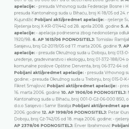
apelacije:
• presuda Vrhovnog suda Federacije Bosne i H
presuda Kantonalnog suda u Bihaću, broj K-18/05 od 24
Kujundžić
Pobijani akti/predmet apelacije:
• rješenje 
Rješenja broj X-KR-07/442 od 28. aprila 2008. godine
5. 
apelacije:
• apelacija podnesena zbog nedonošenja odlu
1920/98.
6. AP 1615/06 PODNOSITELJ:
Tomislav Ramlj
Sarajevu, broj Gž-2019/05 od 17. marta 2006. godine
7. A
apelacije:
• presuda Okružnog suda u Doboju, broj 013-0-U
uređenje, građevinarstvo i ekologiju, broj 01-372-188/04 
komunalne poslove Opštine Derventa, broj 06-372-64 od
Pobijani akti/predmet apelacije:
• presuda Vrhovnog su
godine; • presuda Okružnog suda u Trebinju, broj 015-0-K
Fikret Smajlović
Pobijani akti/predmet apelacije:
• pre
16. marta 2006. godine
10. AP 1906/06 PODNOSITELJ:
Kantonalnog suda u Bihaću, broj 001-0-Gž-06-000 850, o
d.o.o Sarajevo i Samir Baralija
Pobijani akti/predmet ape
2006. godine
12. AP 1998/06 PODNOSITELJ:
Petar Đur
Doboju, broj Gž-742/05 od 18. maja 2006. godine; • rješe
AP 2378/06 PODNOSITELJ:
Enver Ibrahimović
Pobijan