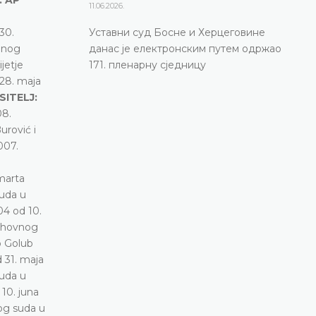
11.06.2026.
30.
Уставни суд Босне и Херцеговине
lnog
данас је електронским путем одржао
jetje
171. пленарну сједницу
 28. maja
SITELJ:
08.
urović i
007.
marta
uda u
04 od 10.
Vrhovnog
 Golub
 31. maja
uda u
10. juna
og suda u