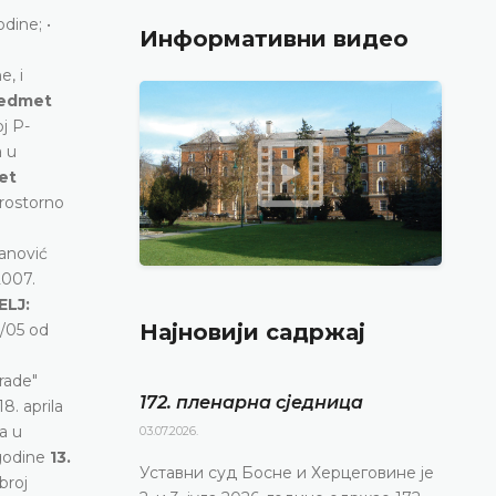
dine; •
Информативни видео
e, i
redmet
j P-
a u
et
prostorno
anović
2007.
ELJ:
Најновији садржај
8/05 od
rade"
172. пленарна сједницa
8. aprila
a u
03.07.2026.
 godine
13.
Уставни суд Босне и Херцеговине је
broj