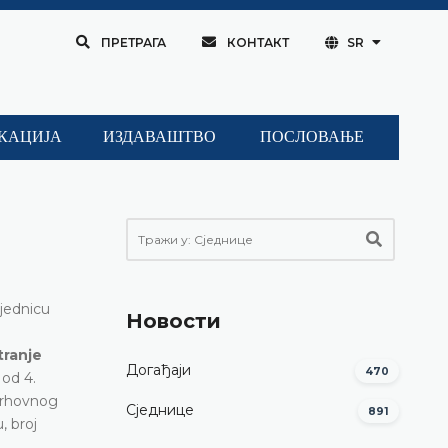
ПРЕТРАГА
КОНТАКТ
SR
КАЦИЈА
ИЗДАВАШТВО
ПОСЛОВАЊЕ
sjednicu
Новости
tranje
Догађаји
470
od 4.
Vrhovnog
Сједнице
891
, broj