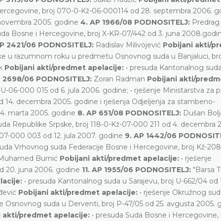
ercegovine, broj 070-0-Kž-06-000114 od 28. septembra 2006. go
. novembra 2005. godine
4. AP 1966/08 PODNOSITELJ:
Predrag
Suda Bosne i Hercegovine, broj X-KR-07/442 od 3. juna 2008.godin
AP 2421/06 PODNOSITELJ:
Radislav Milivojević
Pobijani akti/p
ke u razumnom roku u predmetu Osnovnog suda u Banjaluci, bro
ak
Pobijani akti/predmet apelacije:
• presuda Kantonalnog sud
P 2698/06 PODNOSITELJ:
Zoran Radman
Pobijani akti/predm
-06-000 015 od 6. jula 2006. godine; • rješenje Ministarstva za 
od 14. decembra 2005. godine i rješenja Odjeljenja za stambeno-
 4. marta 2005. godine
8. AP 651/08 PODNOSITELJ:
Dušan Bolj
da Republike Srpske, broj 118-0-Kž-07-000 211 od 4. decembra 
-07-000 003 od 12. jula 2007. godine
9. AP 1442/06 PODNOSIT
suda Vrhovnog suda Federacije Bosne i Hercegovine, broj Kž-20
Muhamed Burnić
Pobijani akti/predmet apelacije:
• rješenje
d 20. juna 2006. godine
11. AP 1955/06 PODNOSITELJ:
"Barsa T
lacije:
• presuda Kantonalnog suda u Sarajevu, broj U-662/04 od 1
đević
Pobijani akti/predmet apelacije:
• rješenje Okružnog sud
nje Osnovnog suda u Derventi, broj P-47/05 od 25. avgusta 2005.
i akti/predmet apelacije:
• presuda Suda Bosne i Hercegovine, 