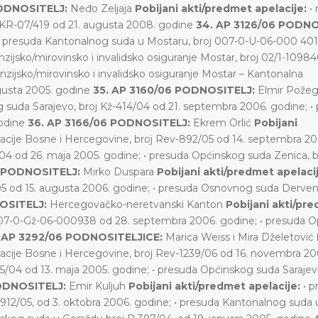
PODNOSITELJ:
Neđo Zeljaja
Pobijani akti/predmet apelacije:
•
X-KR-07/419 od 21. augusta 2008. godine
34. AP 3126/06 PODNO
• presuda Kantonalnog suda u Mostaru, broj 007-0-U-06-000 401 
zijsko/mirovinsko i invalidsko osiguranje Mostar, broj 02/1-1098
nzijsko/mirovinsko i invalidsko osiguranje Mostar – Kantonalna
ugusta 2005. godine
35. AP 3160/06 PODNOSITELJ:
Elmir Pože
 suda Sarajevo, broj Kž-414/04 od 21. septembra 2006. godine; •
godine
36. AP 3166/06 PODNOSITELJ:
Ekrem Orlić
Pobijani
acije Bosne i Hercegovine, broj Rev-892/05 od 14. septembra 20
04 od 26. maja 2005. godine; • presuda Općinskog suda Zenica, b
6 PODNOSITELJ:
Mirko Duspara
Pobijani akti/predmet apelaci
5 od 15. augusta 2006. godine; • presuda Osnovnog suda Dervent
NOSITELJ:
Hercegovačko-neretvanski Kanton
Pobijani akti/pr
007-0-Gž-06-000938 od 28. septembra 2006. godine; • presuda 
 AP 3292/06 PODNOSITELJICE:
Marica Weiss i Mira Dželetović
acije Bosne i Hercegovine, broj Rev-1239/06 od 16. novembra 20
5/04 od 13. maja 2005. godine; • presuda Općinskog suda Sarajevo
PODNOSITELJ:
Emir Kuljuh
Pobijani akti/predmet apelacije:
• 
12/05, od 3. oktobra 2006. godine; • presuda Kantonalnog suda 