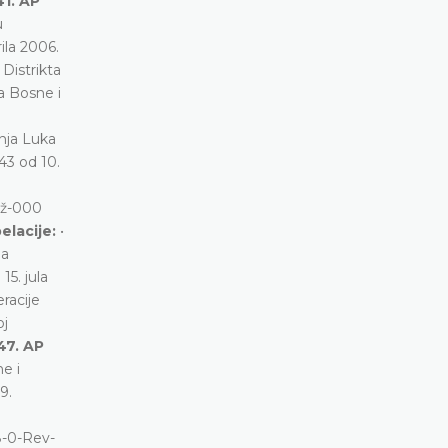
41. AP
u
ila 2006.
Distrikta
a Bosne i
anja Luka
43 od 10.
Gž-000
elacije:
•
da
15. jula
racije
oj
47. AP
e i
9.
8-0-Rev-