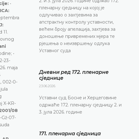
2. и 3. јула 2026. године одржао 172.
cije:
•
пленарну сједницу на којој је
ICA:
одлучивао о захтјевима за
septembra
апстрактну контролу уставности,
J:
већем броју апелација, захтјева за
 11.
доношење привремених мјера те
snovnog
рјешења о неизвршењу одлука
ani
Уставног суда
dine; •
2-23-
 26. maja
Дневни ред 172. пленарне
6
сједнице
, 002-0-
23.06.2026.
jula
g
Уставни суд Босне и Херцеговине
oj X-KR-
одржаће 172. пленарну сједницу 2. и
 2001/08
3. јула 2026. године
0-Gž-07-
esuda
171. пленарна сједницa
. AP