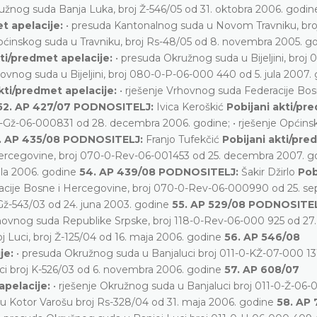
žnog suda Banja Luka, broj Ž-546/05 od 31. oktobra 2006. godi
et apelacije:
• presuda Kantonalnog suda u Novom Travniku, bro
ćinskog suda u Travniku, broj Rs-48/05 od 8. novembra 2005. g
kti/predmet apelacije:
• presuda Okružnog suda u Bijeljini, broj 
ovnog suda u Bijeljini, broj 080-0-P-06-000 440 od 5. jula 2007.
kti/predmet apelacije:
• rješenje Vrhovnog suda Federacije Bos
52. AP 427/07 PODNOSITELJ:
Ivica Keroškić
Pobijani akti/pr
-0-Gž-06-000831 od 28. decembra 2006. godine; • rješenje Općin
. AP 435/08 PODNOSITELJ:
Franjo Tufekčić
Pobijani akti/pre
Hercegovine, broj 070-0-Rev-06-001453 od 25. decembra 2007. go
ula 2006. godine
54. AP 439/08 PODNOSITELJ:
Šakir Džirlo
Pob
racije Bosne i Hercegovine, broj 070-0-Rev-06-000990 od 25. s
 Gž-543/03 od 24. juna 2003. godine
55. AP 529/08 PODNOSITE
rhovnog suda Republike Srpske, broj 118-0-Rev-06-000 925 od 27.
 Luci, broj Ž-125/04 od 16. maja 2006. godine
56. AP 546/08
je:
• presuda Okružnog suda u Banjaluci broj 011-0-KŽ-07-000 131
ci broj K-526/03 od 6. novembra 2006. godine
57. AP 608/07
apelacije:
• rješenje Okružnog suda u Banjaluci broj 011-0-Ž-06-
u Kotor Varošu broj Rs-328/04 od 31. maja 2006. godine
58. AP