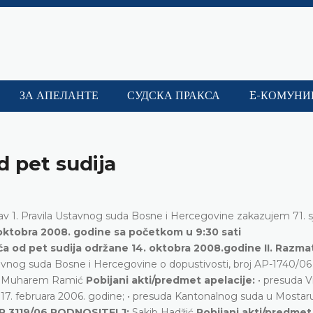
ЗА АПЕЛАНТЕ
СУДСКА ПРАКСА
E-КОМУНИ
d pet sudija
. stav 1. Pravila Ustavnog suda Bosne i Hercegovine zakazujem 71. 
oktobra 2008. godine sa početkom u 9:30 sati
jeća od pet sudija održane 14. oktobra 2008.godine II. Razma
vnog suda Bosne i Hercegovine o dopustivosti, broj AP-1740/06 
:
Muharem Ramić
Pobijani akti/predmet apelacije:
• presuda 
17. februara 2006. godine; • presuda Kantonalnog suda u Mostaru
AP 3119/06 PODNOSITELJ:
Sakib Hadžić
Pobijani akti/predmet