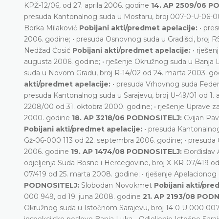
KPŽ-12/06, od 27. aprila 2006. godine
14. AP 2509/06 P
presuda Kantonalnog suda u Mostaru, broj 007-0-U-06-00
Borka Milaković
Pobijani akti/predmet apelacije:
• pre
2006. godine; • presuda Osnovnog suda u Gradišci, broj 
Nedžad Ćosić
Pobijani akti/predmet apelacije:
• rješe
augusta 2006. godine; • rješenje Okružnog suda u Banja 
suda u Novom Gradu, broj R-14/02 od 24. marta 2003. g
akti/predmet apelacije:
• presuda Vrhovnog suda Federa
presuda Kantonalnog suda u Sarajevu, broj U-49/01 od 1. a
2208/00 od 31. oktobra 2000. godine; • rješenje Uprave z
2000. godine
18. AP 3218/06 PODNOSITELJ:
Cvijan Pav
Pobijani akti/predmet apelacije:
• presuda Kantonalno
Gž-06-000 113 od 22. septembra 2006. godine; • presuda Op
2006. godine
19. AP 1474/08 PODNOSITELJ:
Đorđislav
odjeljenja Suda Bosne i Hercegovine, broj X-KR-07/419 od 
07/419 od 25. marta 2008. godine; • rješenje Apelacionog
PODNOSITELJ:
Slobodan Novokmet
Pobijani akti/pre
000 949, od 19. juna 2008. godine
21. AP 2193/08 POD
Okružnog suda u Istočnom Sarajevu, broj 14 0 U 000 007 
inspekcijske poslove Banja Luka - Odjeljenje Istočno Sar