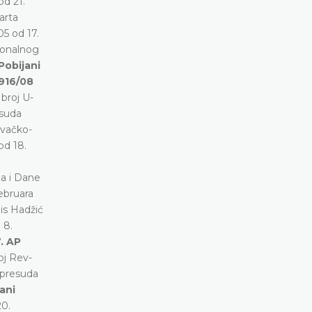
od 21.
arta
05 od 17.
tonalnog
Pobijani
 916/08
broj U-
esuda
vačko-
od 18.
na i Dane
ebruara
is Hadžić
 8.
. AP
oj Rev-
 presuda
ani
20.