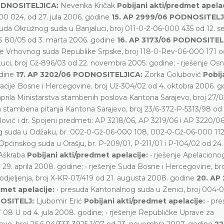
ODNOSITELJICA:
Nevenka Kričak
Pobijani akti/predmet apela
0 024, od 27. jula 2006. godine
15. AP 2999/06 PODNOSITELJ
suda Okružnog suda u Banjaluci, broj 011-0-Ž-06-000 435 od 12. 
RS 80/05 od 3. marta 2006. godine
16. AP 3173/06 PODNOSITEL
nje Vrhovnog suda Republike Srpske, broj 118-0-Rev-06-000 171 od
Luci, broj Gž-896/03 od 22. novembra 2005. godine; • rješenje O
odine
17. AP 3202/06 PODNOSITELJICA:
Zorka Golubović
Pobij
cije Bosne i Hercegovine, broj Už-304/02 od 4. oktobra 2006. go
prila Ministarstva stambenih poslova Kantona Sarajevo, broj 27/0
a stambena pitanja Kantona Sarajevo, broj 23/6-372-P-5313/98 od
lović i dr. Spojeni predmeti: AP 3218/06, AP 3219/06 i AP 3220/0
g suda u Odžaku, br. 002-0-Gž-06-000 108, 002-0-Gž-06-000 112
ćinskog suda u Orašju, br. P-209/01, P-211/01 i P-104/02 od 24. 
 Aškraba
Pobijani akti/predmet apelacije:
• rješenje Apelaciono
29. aprila 2008. godine; • rješenje Suda Bosne i Hercegovine, br
 odjeljenja, broj X-KR-07/419 od 21. augusta 2008. godine
20. AP
dmet apelacije:
• presuda Kantonalnog suda u Zenici, broj 004-
NOSITELJ:
Ljubomir Erić
Pobijani akti/predmet apelacije:
• pr
08 U od 4. jula 2008. godine; • rješenje Republičke Uprave za
ajevo, broj 26.6.04/333-3925.1/07 od 23. novembra 2007. godine
22