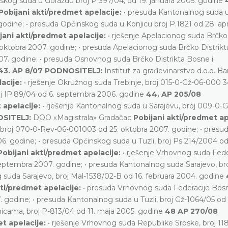
nskog suda u Goraždu broj P 397/04, od 19. januara 2005. godine
Pobijani akti/predmet apelacije:
• presuda Kantonalnog suda 
dine; • presuda Općinskog suda u Konjicu broj P.1821 od 28. apr
jani akti/predmet apelacije:
• rješenje Apelacionog suda Brčko 
ktobra 2007. godine; • presuda Apelacionog suda Brčko Distrikt
7. godine; • presuda Osnovnog suda Brčko Distrikta Bosne i
43. AP 8/07 PODNOSITELJ:
Institut za građevinarstvo d.o.o. B
lacije:
• rješenje Okružnog suda Trebinje, broj 015-0-Gž-06-000 3
oj IP:89/04 od 6. septembra 2006. godine
44. AP 205/08
 apelacije:
• rješenje Kantonalnog suda u Sarajevu, broj 009-0-
OSITELJ:
DOO «Magistrala» Gradačac
Pobijani akti/predmet ap
broj 070-0-Rev-06-001003 od 25. oktobra 2007. godine; • presu
06. godine; • presuda Općinskog suda u Tuzli, broj Ps 214/2004 od 
Pobijani akti/predmet apelacije:
• rješenje Vrhovnog suda Fede
ptembra 2007. godine; • presuda Kantonalnog suda Sarajevo, br
 suda Sarajevo, broj Mal-1538/02-B od 16. februara 2004. godine
kti/predmet apelacije:
• presuda Vrhovnog suda Federacije Bosn
godine; • presuda Kantonalnog suda u Tuzli, broj Gž-1064/05 od 
icama, broj P-813/04 od 11. maja 2005. godine
48 AP 270/08
et apelacije:
• rješenje Vrhovnog suda Republike Srpske, broj 11