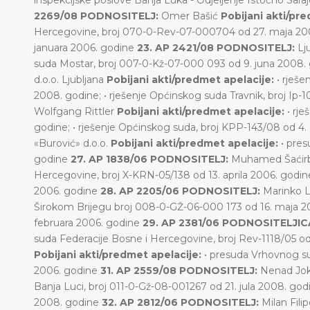
2269/08 PODNOSITELJ:
Omer Bašić
Pobijani akti/pr
Hercegovine, broj 070-0-Rev-07-000704 od 27. maja 2008
januara 2006. godine
23. AP 2421/08 PODNOSITELJ:
Lj
suda Mostar, broj 007-0-Kž-07-000 093 od 9. juna 2008.
d.o.o. Ljubljana
Pobijani akti/predmet apelacije:
• rješ
2008. godine; • rješenje Općinskog suda Travnik, broj Ip
Wolfgang Rittler
Pobijani akti/predmet apelacije:
• rj
godine; • rješenje Općinskog suda, broj KPP-143/08 od 4
«Burović» d.o.o.
Pobijani akti/predmet apelacije:
• pre
godine
27. AP 1838/06 PODNOSITELJ:
Muhamed Šaćir
Hercegovine, broj X-KRN-05/138 od 13. aprila 2006. godin
2006. godine
28. AP 2205/06 PODNOSITELJ:
Marinko 
Širokom Brijegu broj 008-0-GŽ-06-000 173 od 16. maja 2
februara 2006. godine
29. AP 2381/06 PODNOSITELJIC
suda Federacije Bosne i Hercegovine, broj Rev-1118/05 od
Pobijani akti/predmet apelacije:
• presuda Vrhovnog su
2006. godine
31. AP 2559/08 PODNOSITELJ:
Nenad Jo
Banja Luci, broj 011-0-Gž-08-001267 od 21. jula 2008. go
2008. godine
32. AP 2812/06 PODNOSITELJ:
Milan Filip