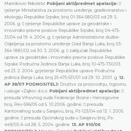
Marinković-Nikoletić
Pobijani akti/predmet apelacije:

rješenje Ministarstva za prostorno uređenje, građevinarstvo i
ekologiju Republike Srpske, broj 01-364-580/03 od 29. 5.
2006. g;  rješenje Republičke uprave za geodetske i
imovinsko-pravne poslove Republike Srpske, broj 04-475-
31/04 od 19. 4. 2004. g;  rješenje Administrativne službe-
Odjeljenja za prostorno uređenje Grad Banja Luka, broj 03-
364-1881/02 od 30. 3. 2006. g;  zaključak Republičke
uprave za geodetske i imovinsko-pravne poslove Republike
Srpske Područna Jedinica Banja Luka, broj 10-475-730/03
od 23. 2. 2004. g;rješenje Republičke uprave-Područna
jedinica Banja Luka, broj 25-475-531/01 od 29. 10. 2001. g.
12.
AP 38/07 PODNOSITELJ:
Društvo za proizvodnju, trgovinu
i usluge «Zajko» d.o.o.
Pobijani akti/predmet apelacije:

presuda Vrhovnog suda Federacije Bosne i Hercegovine
broj, Rev-596/05 od 5. 10.2006. godine;  presuda
Kantonalnog suda u Sarajevu, broj, Pž-123/04 od 13. 1. 2005.
godine;  presuda Općinskog suda u Sarajevu broj, Ps-
449/03-A od 28. 5. 2004. godine.
13. AP 910/06