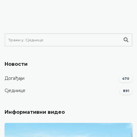
Новости
Догађаји
470
Сједнице
891
Информативни видео