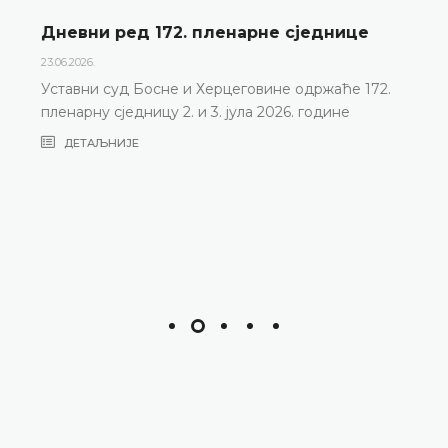
Дневни ред 172. пленарне сједнице
23.06.2026.
Уставни суд Босне и Херцеговине одржаће 172.
пленарну сједницу 2. и 3. јула 2026. године
ДЕТАЉНИЈЕ