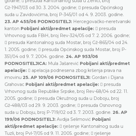
godine;  presuda Kantonalnog suda u Zenici, broj
Gž-1947/03 od 30. 3. 2004. godine;  presuda Općinskog
suda u Zavidovićima, broj P-345/01 od 4. 9. 2003. godine.
23. AP 455/06 PODNOSITELJ:
Hercegovačko-neretvanski
kanton
Pobijani akti/predmet apelacije:
 presuda
Vrhovnog suda FBiH, broj Rev-324/05 od 7. 2. 2006. godine;
 presuda Kantonalnog suda Mostar, broj Gž-865/04 od 24.
1. 2005. godine;  presuda Općinskog suda Mostar, broj P-
351/04 od 9. 7. 2004. godine.
24. AP 953/06
PODNOSITELJICA:
Mula Jašarević
Pobijani akti/predmet
apelacije:
 apelacija podnesena zbog kršenja prava na
imovinu
25. AP 109/06 PODNOSITELJI:
Gordan i Dijana
Grahovac
Pobijani akti/predmet apelacije:
 presuda
Vrhovnog suda Republike Srpske, broj Rev-68/04 od 22. 11.
2005. godine;  presuda Okružnog suda u Doboju, broj
Gž-488/03 od 29. 9. 2003. godine;  presuda Osnovnog
suda u Doboju, broj P-719/02 od 3. 7. 2003. godine.
26. AP
199/06 PODNOSITELJ:
Avdija Selimović
Pobijani
akti/predmet apelacije:
 rješenje Kantonalnog suda u
Tuzli, broj Pvl-7/05 od 9. 11. 2005. godine;  rješenje