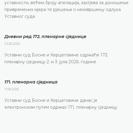
уставности, већем броју апелација, захтјева за доношење
привремених мјера те рјешења о неизвршењу одлука
Уставног суда
Дневни ред 172. пленарне сједнице
23.06.2026.
Уставни суд Босне и Херцеговине одржаће 172.
пленарну сједницу 2. и 3. јула 2026. године
171. пленарна сједницa
11.06.2026.
Уставни суд Босне и Херцеговине данас је
електронским путем одржао 171. пленарну сједницу