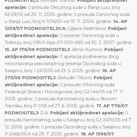
PODNOSITELJ:
Miroslav Granolić
Pobijani akti/predmet
apelacije:
 presuda Okružnog suda u Banja Luci, broj
Kž-59/05 od 29. 11. 2005. godine;  presuda Osnovnog suda
u Banja Luci, broj K-1016/01 od 19. 11. 2004. godine.
14. AP
1209/07 PODNOSITELJICA:
Ljiljana Radmilović
Pobijani
akti/predmet apelacije:
 rješenje Osnovnog suda u
Trebinju, broj 095-0-Kpp-07-000-060 od 30. 3. 2007. godine.
15. AP 176/06 PODNOSITELJ:
Almin Kurtović
Pobijani
akti/predmet apelacije:
 apelacija podnesena zbog
neizvršavanja pravosnažnog rješenja Općinskog suda u
Sarajevu, broj I-2413/05 od 23. 5. 2005. godine.
16. AP
275/06 PODNOSITELJ:
Behudin Trbović
Pobijani
akti/predmet apelacije:
 presude Vrhovnog suda
Federacije Bosne i Hercegovine, broj Gž-144/05 od 17. 11.
2005. godine;  presuda Kantonalnog suda u Novom
Travniku, broj P-1/05 od 27. 6. 2005. godine.
17. AP 776/07
PODNOSITELJ:
D.A.
Pobijani akti/predmet apelacije:

presuda Kantonalnog suda u Sarajevu, broj Gž-2470/05 od 7.
12. 2006. godine;  presuda Općinskog suda u Sarajevu, broj
P-2466/05-A od 29. 7. 2005. godine.
18. AP 1396/07