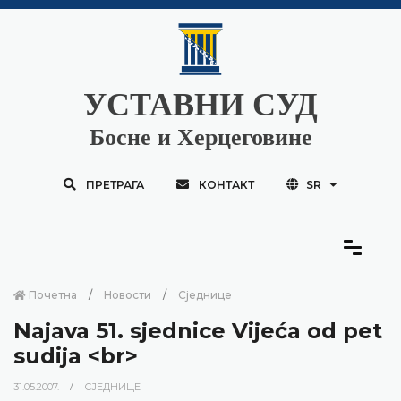
УСТАВНИ СУД
Босне и Херцеговине
ПРЕТРАГА
КОНТАКТ
SR
Почетна
Новости
Сједнице
Najava 51. sjednice Vijeća od pet
sudija <br>
31.05.2007.
СЈЕДНИЦЕ