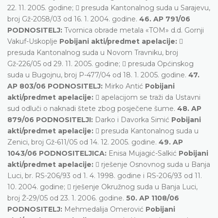
22. 11. 2005. godine;  presuda Kantonalnog suda u Sarajevu,
broj Gž-2058/03 od 16. 1. 2004. godine.
46. AP 791/06
PODNOSITELJ:
Tvornica obrade metala «TOM» d.d. Gornji
Vakuf-Uskoplje
Pobijani akti/predmet apelacije:

presuda Kantonalnog suda u Novom Travniku, broj
Gž-226/05 od 29. 11. 2005. godine;  presuda Općinskog
suda u Bugojnu, broj P-477/04 od 18. 1. 2005. godine.
47.
AP 803/06 PODNOSITELJ:
Mirko Antić
Pobijani
akti/predmet apelacije:
 apelacijom se traži da Ustavni
sud odluči o naknadi štete zbog posječene šume.
48. AP
879/06 PODNOSITELJI:
Darko i Davorka Simić
Pobijani
akti/predmet apelacije:
 presuda Kantonalnog suda u
Zenici, broj Gž-611/05 od 14. 12. 2005. godine.
49. AP
1043/06 PODNOSITELJICA:
Enisa Mujagić-Salkić
Pobijani
akti/predmet apelacije:
 rješenje Osnovnog suda u Banja
Luci, br. RS-206/93 od 1. 4. 1998. godine i RS-206/93 od 11.
10. 2004. godine;  rješenje Okružnog suda u Banja Luci,
broj Ž-29/05 od 23. 1. 2006. godine.
50. AP 1108/06
PODNOSITELJ:
Mehmedalija Omerović
Pobijani