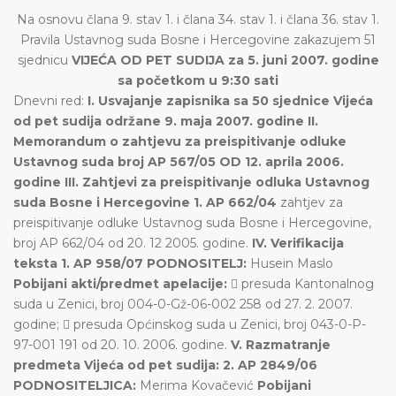
Na osnovu člana 9. stav 1. i člana 34. stav 1. i člana 36. stav 1.
Pravila Ustavnog suda Bosne i Hercegovine zakazujem 51
sjednicu
VIJEĆA OD PET SUDIJA za 5. juni 2007. godine
sa početkom u 9:30 sati
Dnevni red:
I. Usvajanje zapisnika sa 50 sjednice Vijeća
od pet sudija održane 9. maja 2007. godine II.
Memorandum o zahtjevu za preispitivanje odluke
Ustavnog suda broj AP 567/05 OD 12. aprila 2006.
godine III. Zahtjevi za preispitivanje odluka Ustavnog
suda Bosne i Hercegovine 1. AP 662/04
zahtjev za
preispitivanje odluke Ustavnog suda Bosne i Hercegovine,
broj AP 662/04 od 20. 12 2005. godine.
IV. Verifikacija
teksta 1. AP 958/07 PODNOSITELJ:
Husein Maslo
Pobijani akti/predmet apelacije:
 presuda Kantonalnog
suda u Zenici, broj 004-0-Gž-06-002 258 od 27. 2. 2007.
godine;  presuda Općinskog suda u Zenici, broj 043-0-P-
97-001 191 od 20. 10. 2006. godine.
V. Razmatranje
predmeta Vijeća od pet sudija: 2. AP 2849/06
PODNOSITELJICA:
Merima Kovačević
Pobijani