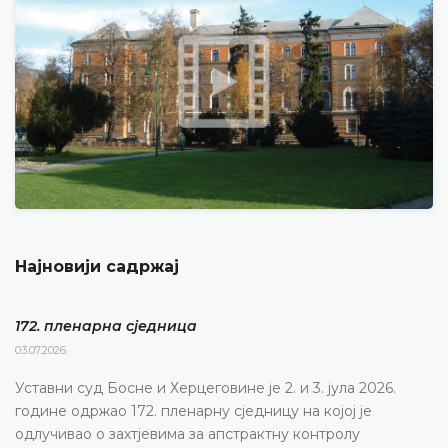
Најновији садржај
172. пленарна сједницa
03.07.2026.
Уставни суд Босне и Херцеговине је 2. и 3. јула 2026.
године одржао 172. пленарну сједницу на којој је
одлучивао о захтјевима за апстрактну контролу