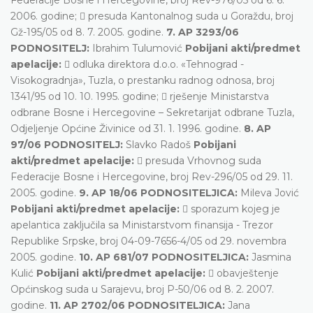
2006. godine;  presuda Kantonalnog suda u Goraždu, broj
Gž-195/05 od 8. 7. 2005. godine.
7. AP 3293/06
PODNOSITELJ:
Ibrahim Tulumović
Pobijani akti/predmet
apelacije:
 odluka direktora d.o.o. «Tehnograd -
Visokogradnja», Tuzla, o prestanku radnog odnosa, broj
1341/95 od 10. 10. 1995. godine;  rješenje Ministarstva
odbrane Bosne i Hercegovine – Sekretarijat odbrane Tuzla,
Odjeljenje Općine Živinice od 31. 1. 1996. godine.
8. AP
97/06 PODNOSITELJ:
Slavko Radoš
Pobijani
akti/predmet apelacije:
 presuda Vrhovnog suda
Federacije Bosne i Hercegovine, broj Rev-296/05 od 29. 11.
2005. godine.
9. AP 18/06 PODNOSITELJICA:
Mileva Jović
Pobijani akti/predmet apelacije:
 sporazum kojeg je
apelantica zaključila sa Ministarstvom finansija - Trezor
Republike Srpske, broj 04-09-7656-4/05 od 29. novembra
2005. godine.
10. AP 681/07 PODNOSITELJICA:
Jasmina
Kulić
Pobijani akti/predmet apelacije:
 obavještenje
Općinskog suda u Sarajevu, broj P-50/06 od 8. 2. 2007.
godine.
11. AP 2702/06 PODNOSITELJICA:
Jana