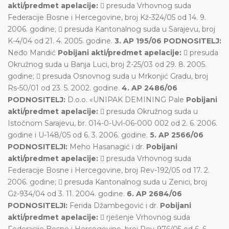
akti/predmet apelacije:
 presuda Vrhovnog suda
Federacije Bosne i Hercegovine, broj Kž-324/05 od 14. 9.
2006. godine;  presuda Kantonalnog suda u Sarajevu, broj
K-4/04 od 21. 4. 2005. godine.
3. AP 195/06 PODNOSITELJ:
Neđo Mandić
Pobijani akti/predmet apelacije:
 presuda
Okružnog suda u Banja Luci, broj Ž-25/03 od 29. 8. 2005.
godine;  presuda Osnovnog suda u Mrkonjić Gradu, broj
Rs-50/01 od 23. 5. 2002. godine.
4. AP 2486/06
PODNOSITELJ:
D.o.o. «UNIPAK DEMINING Pale
Pobijani
akti/predmet apelacije:
 presuda Okružnog suda u
Istočnom Sarajevu, br. 014-0-Uvl-06-000 002 od 2. 6. 2006.
godine i U-148/05 od 6. 3. 2006. godine.
5. AP 2566/06
PODNOSITELJI:
Meho Hasanagić i dr.
Pobijani
akti/predmet apelacije:
 presuda Vrhovnog suda
Federacije Bosne i Hercegovine, broj Rev-192/05 od 17. 2.
2006. godine;  presuda Kantonalnog suda u Zenici, broj
Gž-934/04 od 3. 11. 2004. godine.
6. AP 2684/06
PODNOSITELJI:
Ferida Džambegović i dr.
Pobijani
akti/predmet apelacije:
 rješenje Vrhovnog suda
Federacije Bosne i Hercegovine, broj Rev-976/05 od 6. 6.