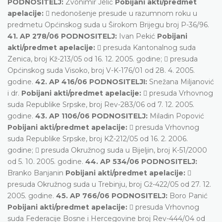
PODNOSITELJ:
Zvonimir Jelić
Pobijani akti/predmet
apelacije:
 nedonošenje presude u razumnom roku u
predmetu Općinskog suda u Širokom Brijegu broj P-36/96.
41. AP 278/06 PODNOSITELJ:
Ivan Pekić
Pobijani
akti/predmet apelacije:
 presuda Kantonalnog suda
Zenica, broj Kž-213/05 od 16. 12. 2005. godine;  presuda
Općinskog suda Visoko, broj V-K-176/01 od 28. 4. 2005.
godine.
42. AP 416/06 PODNOSITELJI:
Snežana Miljanović
i dr.
Pobijani akti/predmet apelacije:
 presuda Vrhovnog
suda Republike Srpske, broj Rev-283/06 od 7. 12. 2005.
godine.
43. AP 1106/06 PODNOSITELJ:
Miladin Popović
Pobijani akti/predmet apelacije:
 presuda Vrhovnog
suda Republike Srpske, broj KŽ-212/05 od 16. 2. 2006.
godine;  presuda Okružnog suda u Bijeljin, broj K-51/2000
od 5. 10. 2005. godine.
44. AP 534/06 PODNOSITELJ:
Branko Banjanin
Pobijani akti/predmet apelacije:

presuda Okružnog suda u Trebinju, broj Gž-422/05 od 27. 12.
2005. godine.
45. AP 766/06 PODNOSITELJ:
Boro Panić
Pobijani akti/predmet apelacije:
 presuda Vrhovnog
suda Federacije Bosne i Hercegovine broj Rev-444/04 od