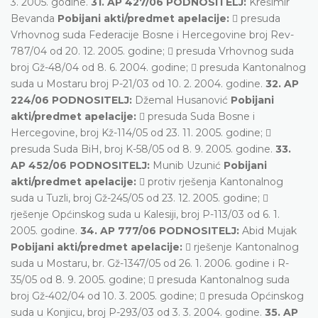
3. 2005. godine.
31. AP 427/06 PODNOSITELJ:
Krešimir
Bevanda
Pobijani akti/predmet apelacije:
 presuda
Vrhovnog suda Federacije Bosne i Hercegovine broj Rev-
787/04 od 20. 12. 2005. godine;  presuda Vrhovnog suda
broj Gž-48/04 od 8. 6. 2004. godine;  presuda Kantonalnog
suda u Mostaru broj P-21/03 od 10. 2. 2004. godine.
32. AP
224/06 PODNOSITELJ:
Džemal Husanović
Pobijani
akti/predmet apelacije:
 presuda Suda Bosne i
Hercegovine, broj Kž-114/05 od 23. 11. 2005. godine; 
presuda Suda BiH, broj K-58/05 od 8. 9. 2005. godine.
33.
AP 452/06 PODNOSITELJ:
Munib Uzunić
Pobijani
akti/predmet apelacije:
 protiv rješenja Kantonalnog
suda u Tuzli, broj Gž-245/05 od 23. 12. 2005. godine; 
rješenje Općinskog suda u Kalesiji, broj P-113/03 od 6. 1.
2005. godine.
34. AP 777/06 PODNOSITELJ:
Abid Mujak
Pobijani akti/predmet apelacije:
 rješenje Kantonalnog
suda u Mostaru, br. Gž-1347/05 od 26. 1. 2006. godine i R-
35/05 od 8. 9. 2005. godine;  presuda Kantonalnog suda
broj Gž-402/04 od 10. 3. 2005. godine;  presuda Općinskog
suda u Konjicu, broj P-293/03 od 3. 3. 2004. godine.
35. AP