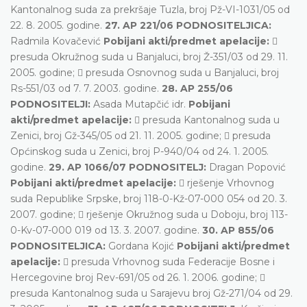
Kantonalnog suda za prekršaje Tuzla, broj Pž-VI-1031/05 od
22. 8. 2005. godine.
27. AP 221/06 PODNOSITELJICA:
Radmila Kovačević
Pobijani akti/predmet apelacije:

presuda Okružnog suda u Banjaluci, broj Ž-351/03 od 29. 11.
2005. godine;  presuda Osnovnog suda u Banjaluci, broj
Rs-551/03 od 7. 7. 2003. godine.
28. AP 255/06
PODNOSITELJI:
Asada Mutapčić idr.
Pobijani
akti/predmet apelacije:
 presuda Kantonalnog suda u
Zenici, broj Gž-345/05 od 21. 11. 2005. godine;  presuda
Općinskog suda u Zenici, broj P-940/04 od 24. 1. 2005.
godine.
29. AP 1066/07 PODNOSITELJ:
Dragan Popović
Pobijani akti/predmet apelacije:
 rješenje Vrhovnog
suda Republike Srpske, broj 118-0-Kž-07-000 054 od 20. 3.
2007. godine;  rješenje Okružnog suda u Doboju, broj 113-
0-Kv-07-000 019 od 13. 3. 2007. godine.
30. AP 855/06
PODNOSITELJICA:
Gordana Kojić
Pobijani akti/predmet
apelacije:
 presuda Vrhovnog suda Federacije Bosne i
Hercegovine broj Rev-691/05 od 26. 1. 2006. godine; 
presuda Kantonalnog suda u Sarajevu broj Gž-271/04 od 29.