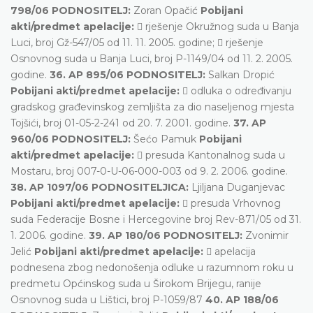
798/06 PODNOSITELJ:
Zoran Opačić
Pobijani
akti/predmet apelacije:
 rješenje Okružnog suda u Banja
Luci, broj Gž-547/05 od 11. 11. 2005. godine;  rješenje
Osnovnog suda u Banja Luci, broj P-1149/04 od 11. 2. 2005.
godine.
36. AP 895/06 PODNOSITELJ:
Salkan Dropić
Pobijani akti/predmet apelacije:
 odluka o određivanju
gradskog građevinskog zemljišta za dio naseljenog mjesta
Tojšići, broj 01-05-2-241 od 20. 7. 2001. godine.
37. AP
960/06 PODNOSITELJ:
Šećo Pamuk
Pobijani
akti/predmet apelacije:
 presuda Kantonalnog suda u
Mostaru, broj 007-0-U-06-000-003 od 9. 2. 2006. godine.
38. AP 1097/06 PODNOSITELJICA:
Ljiljana Duganjevac
Pobijani akti/predmet apelacije:
 presuda Vrhovnog
suda Federacije Bosne i Hercegovine broj Rev-871/05 od 31.
1. 2006. godine.
39. AP 180/06 PODNOSITELJ:
Zvonimir
Jelić
Pobijani akti/predmet apelacije:
 apelacija
podnesena zbog nedonošenja odluke u razumnom roku u
predmetu Općinskog suda u Širokom Brijegu, ranije
Osnovnog suda u Lištici, broj P-1059/87
40. AP 188/06