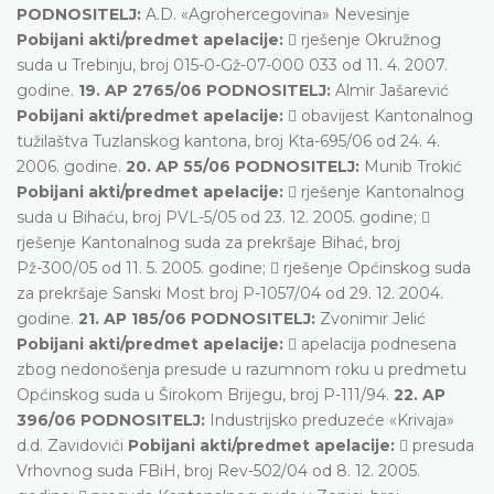
PODNOSITELJ:
A.D. «Agrohercegovina» Nevesinje
Pobijani akti/predmet apelacije:
 rješenje Okružnog
suda u Trebinju, broj 015-0-Gž-07-000 033 od 11. 4. 2007.
godine.
19. AP 2765/06 PODNOSITELJ:
Almir Jašarević
Pobijani akti/predmet apelacije:
 obavijest Kantonalnog
tužilaštva Tuzlanskog kantona, broj Kta-695/06 od 24. 4.
2006. godine.
20. AP 55/06 PODNOSITELJ:
Munib Trokić
Pobijani akti/predmet apelacije:
 rješenje Kantonalnog
suda u Bihaću, broj PVL-5/05 od 23. 12. 2005. godine; 
rješenje Kantonalnog suda za prekršaje Bihać, broj
Pž-300/05 od 11. 5. 2005. godine;  rješenje Općinskog suda
za prekršaje Sanski Most broj P-1057/04 od 29. 12. 2004.
godine.
21. AP 185/06 PODNOSITELJ:
Zvonimir Jelić
Pobijani akti/predmet apelacije:
 apelacija podnesena
zbog nedonošenja presude u razumnom roku u predmetu
Općinskog suda u Širokom Brijegu, broj P-111/94.
22. AP
396/06 PODNOSITELJ:
Industrijsko preduzeće «Krivaja»
d.d. Zavidovići
Pobijani akti/predmet apelacije:
 presuda
Vrhovnog suda FBiH, broj Rev-502/04 od 8. 12. 2005.