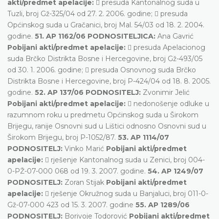
akti/predmet apelacije:
 presuda Kantonalnog suda u
Tuzli, broj Gž-325/04 od 27. 2. 2006. godine;  presuda
Općinskog suda u Gračanici, broj Mal. 54/03 od 18. 2. 2004.
godine.
51. AP 1162/06 PODNOSITELJICA:
Ana Gavrić
Pobijani akti/predmet apelacije:
 presuda Apelacionog
suda Brčko Distrikta Bosne i Hercegovine, broj Gž-493/05
od 30. 1. 2006. godine;  presuda Osnovnog suda Brčko
Distrikta Bosne i Hercegovine, broj P-424/04 od 18. 8. 2005.
godine.
52. AP 137/06 PODNOSITELJ:
Zvonimir Jelić
Pobijani akti/predmet apelacije:
 nedonošenje odluke u
razumnom roku u predmetu Općinskog suda u Širokom
Brijegu, ranije Osnovni sud u Lištici odnosno Osnovni sud u
Širokom Brijegu, broj P-1052/87.
53. AP 1114/07
PODNOSITELJ:
Vinko Marić
Pobijani akti/predmet
apelacije:
 rješenje Kantonalnog suda u Zenici, broj 004-
0-PŽ-07-000 068 od 19. 3. 2007. godine.
54. AP 1249/07
PODNOSITELJ:
Zoran Stijak
Pobijani akti/predmet
apelacije:
 rješenje Okružnog suda u Banjaluci, broj 011-0-
Gž-07-000 423 od 15. 3. 2007. godine
55. AP 1289/06
PODNOSITELJ:
Borivoje Todorović
Pobijani akti/predmet