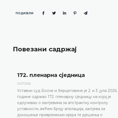
ПОДИЈЕЛИ
Повезани садржај
172. пленарна сједницa
03.07.2026.
Уставни суд Босне и Херцеговине је 2. и 3. јула 2026.
године одржао 172. пленарну сједницу на којој је
одлучивао о захтјевима за апстрактну контролу
уставности, већем броју апелација, захтјева за
доношење привремених мјера те рјешења о