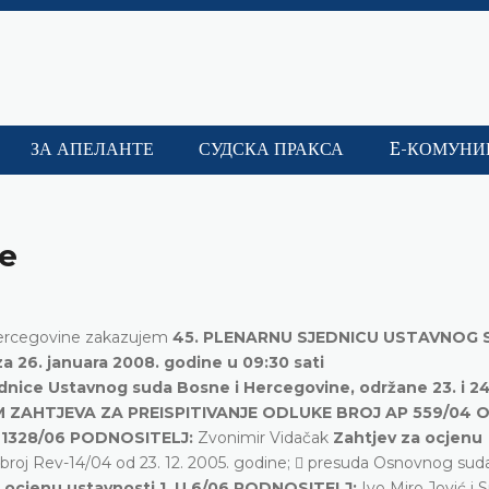
ЗА АПЕЛАНТЕ
СУДСКА ПРАКСА
E-КОМУНИ
ce
 Hercegovine zakazujem
45. PLENARNU SJEDNICU USTAVNOG
 26. januara 2008. godine u 09:30 sati
jednice Ustavnog suda Bosne i Hercegovine, održane 23. i 24
ZAHTJEVA ZA PREISPITIVANJE ODLUKE BROJ AP 559/04 O
AP 1328/06 PODNOSITELJ:
Zvonimir Vidačak
Zahtjev za ocjenu
roj Rev-14/04 od 23. 12. 2005. godine;  presuda Osnovnog sud
za ocjenu ustavnosti 1. U 6/06 PODNOSITELJ:
Ivo Miro Jović i 