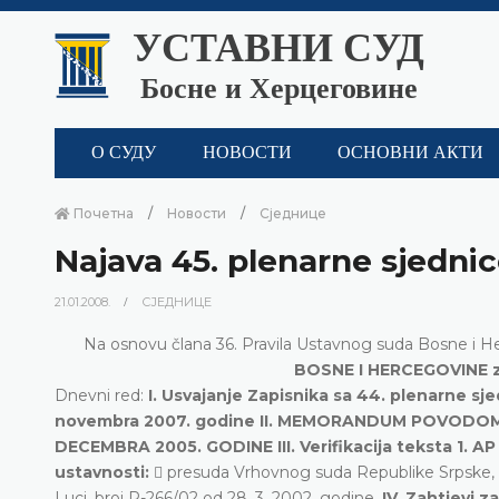
УСТАВНИ СУД
Босне и Херцеговине
О СУДУ
НОВОСТИ
ОСНОВНИ АКТИ
Почетна
Новости
Сједнице
Najava 45. plenarne sjedni
21.01.2008.
СЈЕДНИЦЕ
Na osnovu člana 36. Pravila Ustavnog suda Bosne i
BOSNE I HERCEGOVINE za
Dnevni red:
I. Usvajanje Zapisnika sa 44. plenarne s
novembra 2007. godine II. MEMORANDUM POVODOM 
DECEMBRA 2005. GODINE III. Verifikacija teksta 1. 
ustavnosti:
 presuda Vrhovnog suda Republike Srpske, b
Luci, broj P-266/02 od 28. 3. 2002. godine.
IV. Zahtjevi 