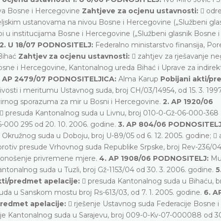
štva Bosne i Hercegovine
Zahtjeve za ocjenu ustavnosti:
 odr
ljskim ustanovama na nivou Bosne i Hercegovine („Službeni gla
i u institucijama Bosne i Hercegovine („Službeni glasnik Bosne i
2. U 18/07 PODNOSITELJ:
Federalno ministarstvo finansija, Po
 Bihać
Zahtjev za ocjenu ustavnosti:
 zahtjev za rješavanje n
sne i Hercegovine, Kantonalnog ureda Bihać i Uprave za indire
1. AP 2479/07 PODNOSITELJICA:
Alma Karup
Pobijani akti/p
ivosti i meritumu Ustavnog suda, broj CH/03/14954, od 15. 3. 1997
rnog sporazuma za mir u Bosni i Hercegovine.
2. AP 1920/06
 presuda Kantonalnog suda u Livnu, broj 010-0-Gž-06-000-368 o
-000 295 od 20. 10. 2006. godine.
3. AP 804/06 PODNOSITELJ
e Okružnog suda u Doboju, broj U-89/05 od 6. 12. 2005. godine;  
 protiv presude Vrhovnog suda Republike Srpske, broj Rev-236/04 
a donošenje privremene mjere.
4. AP 1908/06 PODNOSITELJ:
Mu
ntonalnog suda u Tuzli, broj Gž-1153/04 od 30. 3. 2006. godine.
5
kti/predmet apelacije:
 presuda Kantonalnog suda u Bihaću, b
suda u Sanskom mostu broj Rs-613/03, od 7. 1. 2005. godine.
6. A
predmet apelacije:
 rješenje Ustavnog suda Federacije Bosne i
enje Kantonalnog suda u Sarajevu, broj 009-0-Kv-07-000088 od 30