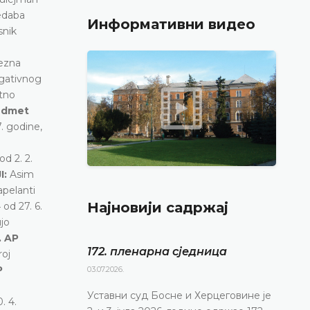
edaba
Информативни видео
snik
rezna
egativnog
ktno
redmet
. godine,
d 2. 2.
I:
Asim
apelanti
Најновији садржај
od 27. 6.
jo
. AP
172. пленарна сједницa
roj
P
03.07.2026.
Уставни суд Босне и Херцеговине је
. 4.