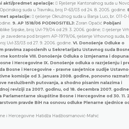
i akti/predmet apelacije:
 Rješenje Kantonalnog suda u No
e Općinskog suda u Travniku, broj P-63/03 od 24. 8. 2005. godine.
dmet apelacije:
 rješenje Okružnog suda u Banja Luci, br. 011-0
godine.
9. AP 1518/06 PODNOSITELJ:
Zoran Opačić
Pobijani
ke Srpske, broj Uvl-79/04 od 29. 3. 2006. godine;  rješenje V
ja je zavedena pod brojem AP-1979/06, rješenje Vrhovnog suda, br
roj Uvl-33/03 od 27. 9. 2006. godine.
VI. Donošenje Odluke o
 pravima zaposlenih u Sekretarijatu Ustavnog suda Bosne
terne kontrole VIII. Donošenje Odluka o izmjenama i dopun
osne i Hercegovine IX. Donošenje odluka o razrješenju i p
da Bosne i Hercegovine - pravne savjetnice sudije Ustavn
ivne komisije od 3. januara 2008. godine, ponovno razmat
škove neslužbenih putovanja, a shodno pisanim nalazima i
oj reviziji za 2007. godinu, od 18. decembra 2007. godine
a Parlamentarne skupštine Bosne i Hercegovine od 30. 11. 
arstvom pravde BiH na osnovu odluke Plenarne sjednice od 
ne i Hercegovine Hatidža Hadžiosmanović-Mahić