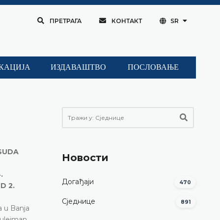
ПРЕТРАГА
КОНТАКТ
SR
КАЦИЈА
ИЗДАВАШТВО
ПОСЛОВАЊЕ
 SUDA
Новости
.
Догађаји
470
D 2.
Сједнице
891
a u Banja
Sulejman