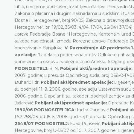
Tihić, u vrijeme podnošenja zahtjeva članovi Predsjedni
Zakona o plaćama i drugim naknadama u sudskim i tužite
Bosne i Hercegovine“, broj 90/05) Zakona o državnoj služb
Hercegovine“, br. 19/02, 35/03, 4/04, 17/04, 26/04 i 37/04)
uprava Federacije Bosne i Hercegovine, Kantonalni ured
sukoba nadležnosti između Porezne uprave Federacije Bo
oporezivanje Banjaluka.
V. Razmatranje AP predmeta 
apelacije:
 apelacija podensena protiv Odluke o prihvatlj
donesene na osnovu nadležnosti po Aneksu 6 Općeg okvi
PODNOSITELJ:
S. N.
Pobijani akti/predmet apelacije:
2007. godine;  presuda Općinskog suda, broj 068-0-P-06
Đuherić i dr.
Pobijani akti/predmet apelacije:
 rješenj
su podnijeli 11. 9. 2006. godine, apelaciju Ustavnom sudu
2006. godine.  apelanti su, također, podnijeli zahtjev z
Jašarević
Pobijani akti/predmet apelacije:
 presuda Ka
1890/06 PODNOSITELJICA:
Indira Paunović
Pobijani a
Rsž-258/05, od 15. 5. 2006. godine;  presuda Općinskog 
2548/07 PODNOSITELJ:
Fuad Purišević
Pobijani akti/
Hercegovine, broj U-13/07 od 10. 7. 2007. godine;  rješ