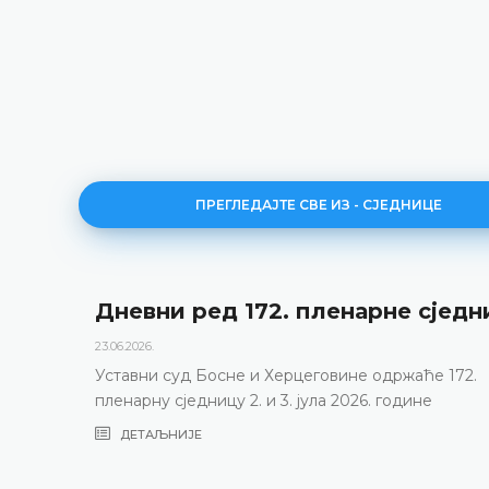
ПРЕГЛЕДАЈТЕ СВЕ ИЗ - СЈЕДНИЦЕ
Дневни ред 172. пленарне сједн
23.06.2026.
Уставни суд Босне и Херцеговине одржаће 172.
пленарну сједницу 2. и 3. јула 2026. године
ДЕТАЉНИЈЕ