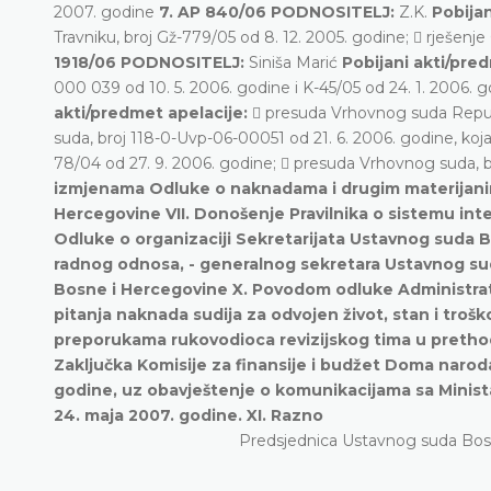
2007. godine
7. AP 840/06 PODNOSITELJ:
Z.K.
Pobijan
Travniku, broj Gž-779/05 od 8. 12. 2005. godine;  rješenj
1918/06 PODNOSITELJ:
Siniša Marić
Pobijani akti/pre
000 039 od 10. 5. 2006. godine i K-45/05 od 24. 1. 2006. 
akti/predmet apelacije:
 presuda Vrhovnog suda Republi
suda, broj 118-0-Uvp-06-00051 od 21. 6. 2006. godine, ko
78/04 od 27. 9. 2006. godine;  presuda Vrhovnog suda, b
izmjenama Odluke o naknadama i drugim materijanim
Hercegovine VII. Donošenje Pravilnika o sistemu in
Odluke o organizaciji Sekretarijata Ustavnog suda B
radnog odnosa, - generalnog sekretara Ustavnog su
Bosne i Hercegovine X. Povodom odluke Administrat
pitanja naknada sudija za odvojen život, stan i tro
preporukama rukovodioca revizijskog tima u prethodn
Zaključka Komisije za finansije i budžet Doma narod
godine, uz obavještenje o komunikacijama sa Minist
24. maja 2007. godine. XI. Razno
Predsjednica Ustavnog suda Bos