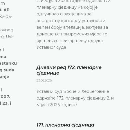
2. и 3. јула 2026. године одржао 172.
vom
пленарну сједницу на којој је
8. AP
одлучивао о захтјевима за
-Kv-06-
апстрактну контролу уставности,
већем броју апелација, захтјева за
rhovnog
доношење привремених мјера те
oj Uvl-
рјешења о неизвршењу одлука
Уставног суда
 i
ama
restanku
Дневни ред 172. пленарне
og suda
сједнице
ranje
23.06.2026.
 i
Уставни суд Босне и Херцеговине
2007.
одржаће 172. пленарну сједницу 2. и
23. i
3. јула 2026. године
171. пленарна сједницa