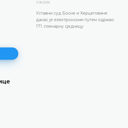
11.06.2026.
Уставни суд Босне и Херцеговине
данас је електронским путем одржао
171. пленарну сједницу
ице
171. пленарна сједницa
11.06.2026.
Уставни суд Босне и Херцеговине данас је
електронским путем одржао 171. пленарну сј
ДЕТАЉНИЈЕ