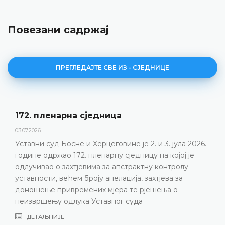
Повезани садржај
ПРЕГЛЕДАЈТЕ СВЕ ИЗ - СЈЕДНИЦЕ
рна сједницa
Дневни ред
23.06.2026.
сне и Херцеговине је 2. и 3. јула 2026.
Уставни суд 
 172. пленарну сједницу на којој је
пленарну сједн
ахтјевима за апстрактну контролу
ДЕТАЉНИЈЕ
ћем броју апелација, захтјева за
времених мјера те рјешења о
длука Уставног суда