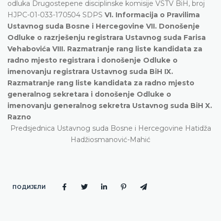
odluka Drugostepene disciplinske komisije VSTV BiH, broj
HJPC-01-033-170504 SDPS
VI. Informacija o Pravilima
Ustavnog suda Bosne i Hercegovine VII. Donošenje
Odluke o razrješenju registrara Ustavnog suda Farisa
Vehabovića VIII. Razmatranje rang liste kandidata za
radno mjesto registrara i donošenje Odluke o
imenovanju registrara Ustavnog suda BiH IX.
Razmatranje rang liste kandidata za radno mjesto
generalnog sekretara i donošenje Odluke o
imenovanju generalnog sekretra Ustavnog suda BiH X.
Razno
Predsjednica Ustavnog suda Bosne i Hercegovine Hatidža
Hadžiosmanović-Mahić
ПОДИЈЕЛИ