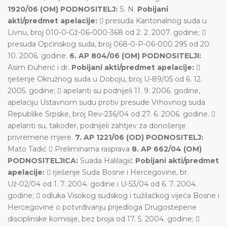
1920/06 (OM) PODNOSITELJ:
S. N.
Pobijani
akti/predmet apelacije:
 presuda Kantonalnog suda u
Livnu, broj 010-0-Gž-06-000-368 od 2. 2. 2007. godine; 
presuda Općinskog suda, broj 068-0-P-06-000 295 od 20.
10. 2006. godine.
6. AP 804/06 (OM) PODNOSITELJI:
Asim Đuherić i dr.
Pobijani akti/predmet apelacije:

rješenje Okružnog suda u Doboju, broj U-89/05 od 6. 12.
2005. godine;  apelanti su podnijeli 11. 9. 2006. godine,
apelaciju Ustavnom sudu protiv presude Vrhovnog suda
Republike Srpske, broj Rev-236/04 od 27. 6. 2006. godine. 
apelanti su, također, podnijeli zahtjev za donošenje
privremene mjere.
7. AP 1221/06 (OD) PODNOSITELJ:
Mato Tadić  Preliminarna rasprava
8. AP 662/04 (OM)
PODNOSITELJICA:
Suada Halilagić
Pobijani akti/predmet
apelacije:
 rješenje Suda Bosne i Hercegovine, br.
Už-02/04 od 1. 7. 2004. godine i U-53/04 od 6. 7. 2004.
godine;  odluka Visokog sudskog i tužilačkog vijeća Bosne i
Hercegovine o potvrđivanju prijedloga Drugostepene
disciplinske komisije, bez broja od 17. 5. 2004. godine; 