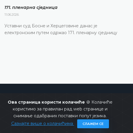
171. пленарна сједницa
11.06.2026.
Уставни суд Босне и Херцеговине данас је
електронским путем одржао 171. пленарну сједницу
Уставни суд Босне и Херцеговине
Ова страница користи колачиће
🍪 Колачиће
користимо за правилан рад web странице и
снимање одабраних поставки попут језика.
Сазнајте више о колачићима
СЛАЖЕМ СЕ
Copyrights @ 2026
Уставни суд БиХ
Сва права задржана.