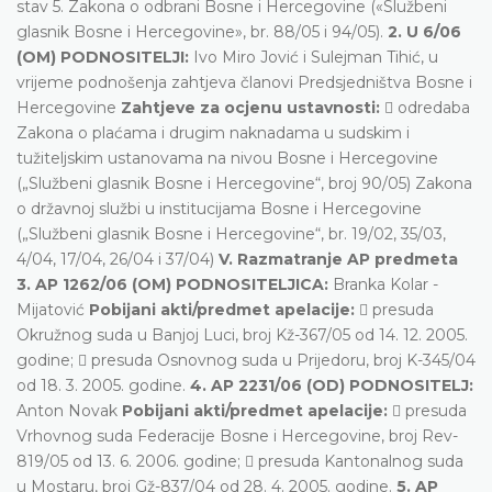
stav 5. Zakona o odbrani Bosne i Hercegovine («Službeni
glasnik Bosne i Hercegovine», br. 88/05 i 94/05).
2. U 6/06
(OM) PODNOSITELJI:
Ivo Miro Jović i Sulejman Tihić, u
vrijeme podnošenja zahtjeva članovi Predsjedništva Bosne i
Hercegovine
Zahtjeve za ocjenu ustavnosti:
 odredaba
Zakona o plaćama i drugim naknadama u sudskim i
tužiteljskim ustanovama na nivou Bosne i Hercegovine
(„Službeni glasnik Bosne i Hercegovine“, broj 90/05) Zakona
o državnoj službi u institucijama Bosne i Hercegovine
(„Službeni glasnik Bosne i Hercegovine“, br. 19/02, 35/03,
4/04, 17/04, 26/04 i 37/04)
V. Razmatranje AP predmeta
3. AP 1262/06 (OM) PODNOSITELJICA:
Branka Kolar -
Mijatović
Pobijani akti/predmet apelacije:
 presuda
Okružnog suda u Banjoj Luci, broj Kž-367/05 od 14. 12. 2005.
godine;  presuda Osnovnog suda u Prijedoru, broj K-345/04
od 18. 3. 2005. godine.
4. AP 2231/06 (OD) PODNOSITELJ:
Anton Novak
Pobijani akti/predmet apelacije:
 presuda
Vrhovnog suda Federacije Bosne i Hercegovine, broj Rev-
819/05 od 13. 6. 2006. godine;  presuda Kantonalnog suda
u Mostaru, broj Gž-837/04 od 28. 4. 2005. godine.
5. AP