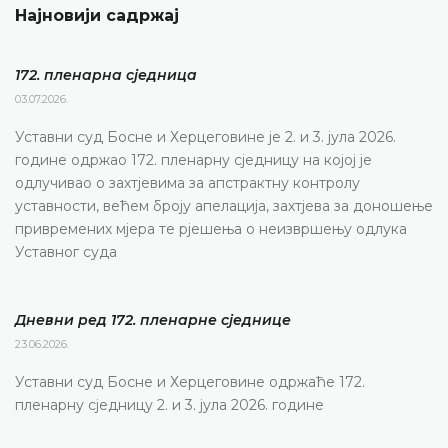
Најновији садржај
172. пленарна сједницa
03.07.2026.
Уставни суд Босне и Херцеговине је 2. и 3. јула 2026.
године одржао 172. пленарну сједницу на којој је
одлучивао о захтјевима за апстрактну контролу
уставности, већем броју апелација, захтјева за доношење
привремених мјера те рјешења о неизвршењу одлука
Уставног суда
Дневни ред 172. пленарне сједнице
23.06.2026.
Уставни суд Босне и Херцеговине одржаће 172.
пленарну сједницу 2. и 3. јула 2026. године