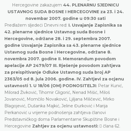
Hercegovine zakazujem
44. PLENARNU SJEDNICU
USTAVNOG SUDA BOSNE I HERCEGOVINE za 23. i 24.
novembar 2007. godine u 09:30 sati
Predlažem sljedeći Dnevni red:
I. Usvajanje Zapisnika sa
42. plenarne sjednice Ustavnog suda Bosne i
Hercegovine, održane 28. i 29. septembra 2007.
godine Usvajanje Zapisnika sa 43. plenarne sjednice
Ustavnog suda Bosne i Hercegovine, održane 8.
novembra 2007. godine II. Memorandum povodom
apelacije AP 2479/07 III. Rješenje povodom zahtjeva
za preispitivanje Odluke Ustavnog suda broj AP
2363/05 od 8. jula 2006. godine.
IV. Zahtjevi za ocjenu
ustavnosti 1. U 18/06 (OM) PODNOSITELJI:
Petar Kunić,
Milorad Živković, Tihomir Gligorić, Nenad Mišić, Miloš
Jovanović, Momčilo Novaković, Ljiljana Miličević, Mirko
Blagojević, Dušanka Majkić, Jeline Đurković i Marija
Perkanović u vrijeme podnošenja zahtjeva članovi
Predstavničkog doma Parlamentarne Skupštine Bosne i
Hercegovine
Zahtjev za ocjenu ustavnosti:
 člana 62.