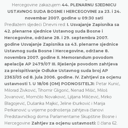
Hercegovine zakazujem
44. PLENARNU SJEDNICU
USTAVNOG SUDA BOSNE I HERCEGOVINE za 23. i 24.
novembar 2007. godine u 09:30 sati
Predlažem sljedeći Dnevni red:
I. Usvajanje Zapisnika sa
42. plenarne sjednice Ustavnog suda Bosne i
Hercegovine, održane 28. i 29. septembra 2007.
godine Usvajanje Zapisnika sa 43. plenarne sjednice
Ustavnog suda Bosne i Hercegovine, održane 8.
novembra 2007. godine II. Memorandum povodom
apelacije AP 2479/07 III. Rješenje povodom zahtjeva
za preispitivanje Odluke Ustavnog suda broj AP
2363/05 od 8. jula 2006. godine.
IV. Zahtjevi za ocjenu
ustavnosti 1. U 18/06 (OM) PODNOSITELJI:
Petar Kunić,
Milorad Živković, Tihomir Gligorić, Nenad Mišić, Miloš
Jovanović, Momčilo Novaković, Ljiljana Miličević, Mirko
Blagojević, Dušanka Majkić, Jeline Đurković i Marija
Perkanović u vrijeme podnošenja zahtjeva članovi
Predstavničkog doma Parlamentarne Skupštine Bosne i
Hercegovine
Zahtjev za ocjenu ustavnosti:
 člana 62.