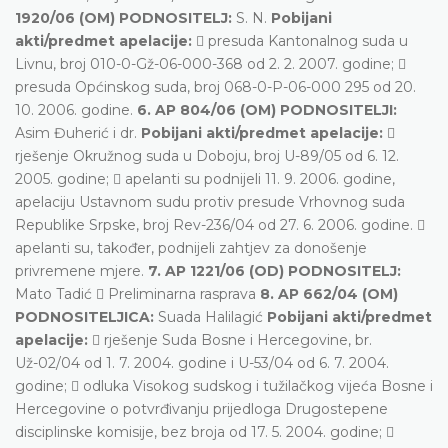
1920/06 (OM) PODNOSITELJ:
S. N.
Pobijani
akti/predmet apelacije:
 presuda Kantonalnog suda u
Livnu, broj 010-0-Gž-06-000-368 od 2. 2. 2007. godine; 
presuda Općinskog suda, broj 068-0-P-06-000 295 od 20.
10. 2006. godine.
6. AP 804/06 (OM) PODNOSITELJI:
Asim Đuherić i dr.
Pobijani akti/predmet apelacije:

rješenje Okružnog suda u Doboju, broj U-89/05 od 6. 12.
2005. godine;  apelanti su podnijeli 11. 9. 2006. godine,
apelaciju Ustavnom sudu protiv presude Vrhovnog suda
Republike Srpske, broj Rev-236/04 od 27. 6. 2006. godine. 
apelanti su, također, podnijeli zahtjev za donošenje
privremene mjere.
7. AP 1221/06 (OD) PODNOSITELJ:
Mato Tadić  Preliminarna rasprava
8. AP 662/04 (OM)
PODNOSITELJICA:
Suada Halilagić
Pobijani akti/predmet
apelacije:
 rješenje Suda Bosne i Hercegovine, br.
Už-02/04 od 1. 7. 2004. godine i U-53/04 od 6. 7. 2004.
godine;  odluka Visokog sudskog i tužilačkog vijeća Bosne i
Hercegovine o potvrđivanju prijedloga Drugostepene
disciplinske komisije, bez broja od 17. 5. 2004. godine; 