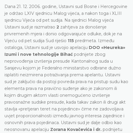
Dana 21. 12. 2006. godine, Ustavni sud Bosne i Hercegovine
je održao LXIV sjednicu Malog vijeća, a nakon toga i XLIII
sjednicu Vijeća od pet sudija. Na sjednici Malog vijeća
Ustavni sud je razmatrao
2
zahtjeva za donošenje
privremenih mjera i donio odgovarajuće odluke, dok je na
Vijeću od pet sudija Sud riješio
115
predmeta. Između
ostaloga, Ustavni sud je usvojio apelaciju
DOO «Heureka»
Izumi i nove tehnologije Bihać
podnijete zbog
neprovođenja izvršenja presude Kantonalnog suda u
Sarajevu kojom je Federalno ministarstvo odbrane dužno
isplatiti neizmirena potraživanja prema apelantu. Ustavni
sud je zaključio da postoji povreda prava na pristup sudu kao
elementa prava na pravično suđenje ako je zakonom ili
kojim drugim aktom vlasti onemogućeno izvršenje
pravosnažne sudske presude, kada takav zakon ili drugi akt
stavlja «pretjeran teret na pojedince» čime ne zadovoljava
uvjet proporcionalnosti između javnog interesa zajednice i
osnovnih prava pojedinaca. Ustavni sud je dalje odbio kao
neosnovanu apelaciju
Zorana Kovačevića i dr.
podnijetu