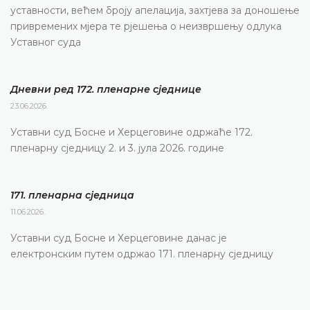
уставности, већем броју апелација, захтјева за доношење
привремених мјера те рјешења о неизвршењу одлука
Уставног суда
Дневни ред 172. пленарне сједнице
23.06.2026.
Уставни суд Босне и Херцеговине одржаће 172.
пленарну сједницу 2. и 3. јула 2026. године
171. пленарна сједницa
11.06.2026.
Уставни суд Босне и Херцеговине данас је
електронским путем одржао 171. пленарну сједницу