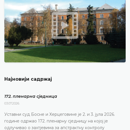
Најновији садржај
172. пленарна сједницa
03.07.2026.
Уставни суд Босне и Херцеговине је 2. и 3. јула 2026.
године одржао 172. пленарну сједницу на којој је
одлучивао о захтјевима за апстрактну контролу