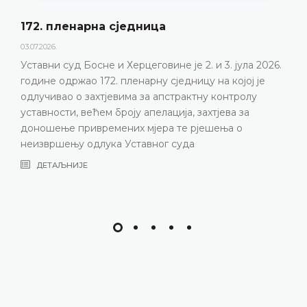
172. пленарна сједницa
03.07.2026.
Уставни суд Босне и Херцеговине је 2. и 3. јула 2026.
године одржао 172. пленарну сједницу на којој је
одлучивао о захтјевима за апстрактну контролу
уставности, већем броју апелација, захтјева за
доношење привремених мјера те рјешења о
неизвршењу одлука Уставног суда
ДЕТАЉНИЈЕ