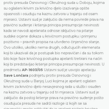
protiv presuda Osnovnog i Okružnog suda u Doboju, kojima
su oglašeni krivim za krivično djelo izazivanja opšte
opasnosti i osuđuju na kaznu zatvora u trajanju od osam
mjeseci. Ustavni sud je zaključio da nema povrede prava na
pravično suđenje i kršenja principa presumpcije nevinosti
kada se navodi apelanata odnose isključivo na pitanje
sudske ocjene dokaza u krivičnom postupku i primjenu
pozitivno – pravnih propisa na utvrđeno činjenično stanje.
Ovo utoliko, ukoliko nema drugih, odlučujućih elemenata
koji bi ukazivali da je postupak bio nepravičan i da su tokom
bilo koje faze krivičnog postupka apelanti tretirani na način
koji bi predstavljao kršenje principa presumpcije nevinosti. U
predmetu
AP-1603/05
Ustavni sud je usvojio apelaciju
Save Lončara
podnijetu protiv presuda Osnovnog i
Okružnog suda u Banjoj Luci kojima je apelant oglašen
krivim za krivično djelo nesavjesnog rada u službi i osuđen
na kaznu zatvora u trajanju od tri mjeseca. Ustavni sud je
zaključio da postoji kršenje prava na pravično suđenje pošto
osuđujuća presuda ne sadrži razloge iz kojih se sa
sigurnošću može zaključiti da je apelant počinio krivično