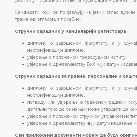
добити у Писарници Уставног суда радним даном (пон
Кандидати који се пријављују на јавни оглас дужни
тражених огласом, а посебно:
Стручни сарадник у Канцеларији регистрара
диплому о завршеном факултету, а у случа
нострификацији дипломе,
увјерење о положеном правосудном испиту,
увјерење о држављанству БиХ чији датум издавањ
Стручни сарадник за правне, персоналне и општ
диплому о завршеном факултету, а у случа
нострификацији дипломе,
потврду или увјерење о траженом радном иску
детаљни тако да се из њих може утврдити да кан
увјерење о положеном стручном управном испит
увјерење о држављанству чији датум издавања ни
Сви приложени документи морају да буду оригин