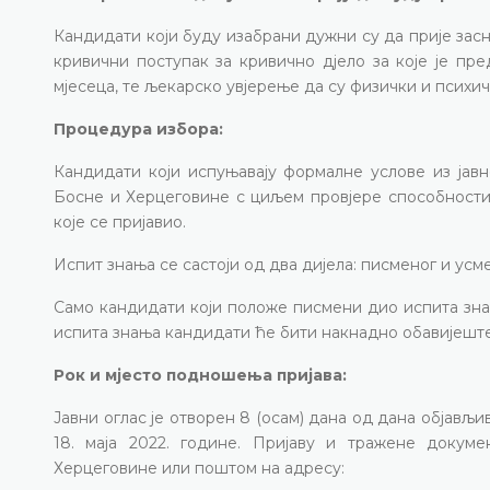
Кандидати који буду изабрани дужни су да прије зас
кривични поступак за кривично дјело за које је пре
мјесеца, те љекарско увјерење да су физички и психи
Процедура избора:
Кандидати који испуњавају формалне услове из јавн
Босне и Херцеговине с циљем провјере способности 
које се пријавио.
Испит знања се састоји од два дијела: писменог и усме
Само кандидати који положе писмени дио испита зна
испита знања кандидати ће бити накнадно обавијешт
Рок и мјесто подношења пријава:
Јавни оглас је отворен 8 (осам) дана од дана објављи
18. маја 2022. године. Пријаву и тражене доку
Херцеговине или поштом на адресу: