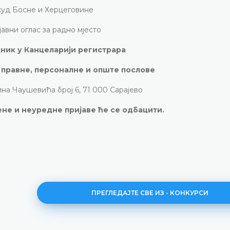
суд Босне и Херцеговине
јавни оглас за радно мјесто
дник у Канцеларији регистрара
а правне, персоналне и опште послове
на Чаушевића број 6, 71 000 Сарајево
не и неуредне пријаве ће се одбацити.
ПРЕГЛЕДАЈТЕ СВЕ ИЗ - КОНКУРСИ