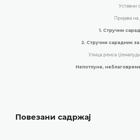
Уставни 
Пријава на 
1. Стручни сара
2. Стручни сарадник з
Улица реиса Џемалуди
Непотпуне, неблаговреме
Повезани садржај