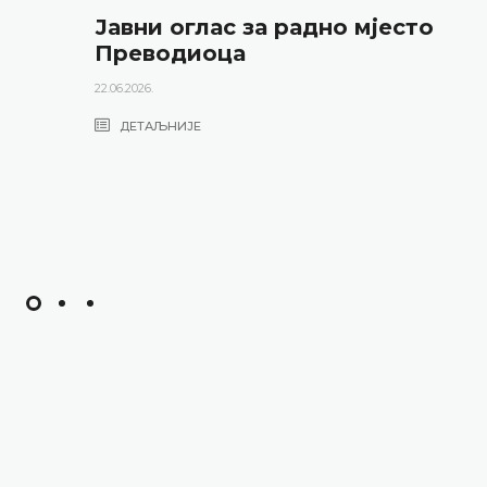
и оглас за радно мјесто
Из
водиоца
оц
ис
.
Ка
АЉНИЈЕ
15.01.
Д