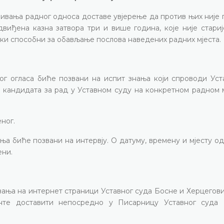
нивања радног односа доставе увјерење да против њих није
двиђена казна затвора три и више година, које није стари
чки способни за обављање послова наведених радних мјеста.
ог огласа биће позвани на испит знања који спроводи Уст
кандидата за рад у Уставном суду на конкретном радном м
ног.
ња биће позвани на интервју. О датуму, времену и мјесту 
ени.
вања на интернет страници Уставног суда Босне и Херцеговин
менте доставити непосредно у Писарницу Уставног суда