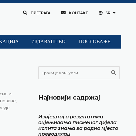
ПРЕТРАГА
КОНТАКТ
SR
КАЦИЈА
ИЗДАВАШТВО
ПОСЛОВАЊЕ
сне и
Најновији садржај
 правне,
сује:
Извјештај о резултатима
оцјењивања писменог дијела
испита знања за радно мјесто
преводилац