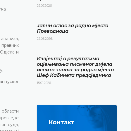
29.07.2026.
тка
Јавни оглас за радно мјесто
Преводиоца
 анализа,
22.06.2026.
 правних
/Одјела и
Извјештај о резултатима
оцјењивања писменог дијела
испита знања за радно мјесто
у.
Шеф Кабинета предсједника
ранцуског
15.01.2026.
 области
прегледе
Контакт
ог суда;