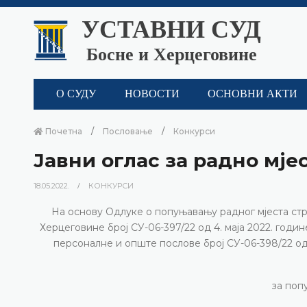
УСТАВНИ СУД
Босне и Херцеговине
О СУДУ
НОВОСТИ
ОСНОВНИ АКТИ
Почетна
Пословање
Конкурси
Јавни оглас за радно мје
18.05.2022.
КОНКУРСИ
На основу Одлуке о попуњавању радног мјеста стр
Херцеговине број СУ-06-397/22 од 4. маја 2022. годи
персоналне и опште послове број СУ-06-398/22 од 
за поп