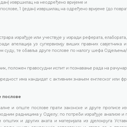
један) извршилац на неодређено вријеме и
послове, 1 (један) извршилац на одређено вријеме (до повра
трара израђује или учествује у изради реферата, елабората,
ради апелација уз супервизију виших правних савјетника и
ом суду, те обавља друге послове по налогу шефа Одјељења
ик, положен правосудни испит и познавање рада на рачунар
, предност има кандидат с активним знањем енглеског или ф
е послове
налне и опште послове прати законске и друге прописе из
одним радницима у Одјелу; по потреби израђује анализе и 
општих и других аката и материјала из дјелокруга Уставн