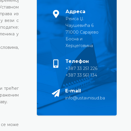
временој
Уставном
Адреса
права из
Реиса Џ.
у вези с
Чаушевића 6
податке;
71000 Сарајево
сленика у
Босна и
Херцеговина
словима,
Телефон
+387 33 251 226
+387 33 561 134
и трећег
E-mail
траженим
info@ustavnisud.ba
аву.
и се може