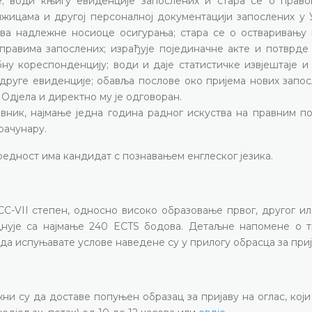
е; води књигу евиденције запослених и стара се о право
ижицама и другој персоналној документацији запослених у 
ава надлежне носиоце осигурања; стара се о остваривању 
правима запослених; израђује појединачне акте и потврде 
у кореспонденцију; води и даје статистичке извјештаје и 
 друге евиденције; обавља послове око пријема нових запо
Одјела и директно му је одговоран.
ник, најмање једна година радног искуства на правним по
рачунару.
предност има кандидат с познавањем енглеског језика.
-VII степен, односно високо образовање првог, другог ил
днује са најмање 240 ECTS бодова. Детаљне напомене о 
да испуњавате услове наведене су у прилогу обрасца за приј
жни су да доставе попуњен образац за пријаву на оглас, кој