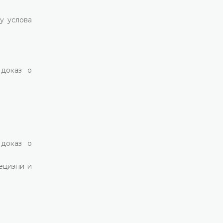
њу услова
 доказ о
 доказ о
ецизни и