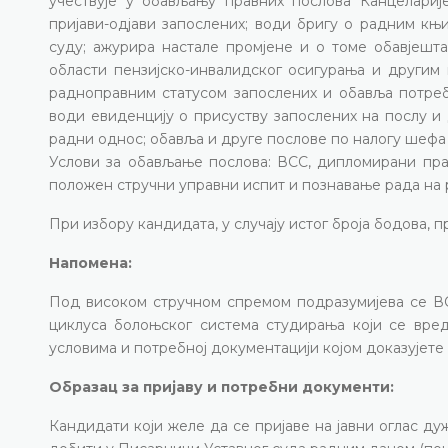
учествује у обављању правних послова Канцелариј
пријави-одјави запослених; води бригу о радним књ
суду; ажурира настале промјене и о томе обавјешт
области пензијско-инвалидског осигурања и другим 
радноправним статусом запослених и обавља потребн
води евиденцију о присуству запослених на послу и
радни однос; обавља и друге послове по налогу шефа 
Услови за обављање послова: ВСС, дипломирани прав
положен стручни управни испит и познавање рада на 
При избору кандидата, у случају истог броја бодова, 
Напомена:
Под високом стручном спремом подразумијева се ВСС
циклуса болоњског система студирања који се вре
условима и потребној документацији којом доказујете 
Образац за пријаву и потребни документи:
Кандидати који желе да се пријаве на јавни оглас ду