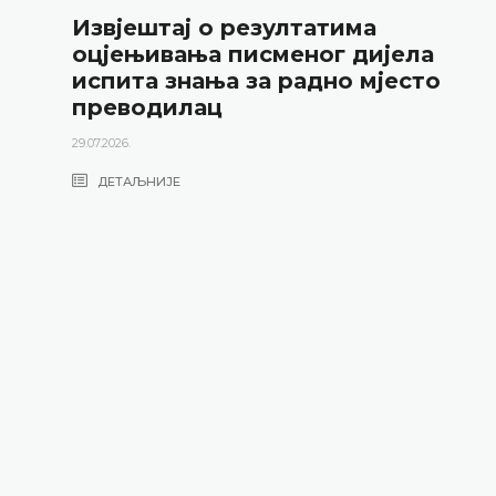
тај о резултатима
Јавн
ивања писменог дијела
Пре
 знања за радно мјесто
22.06.2026
дилац
ДЕТ
ИЈЕ