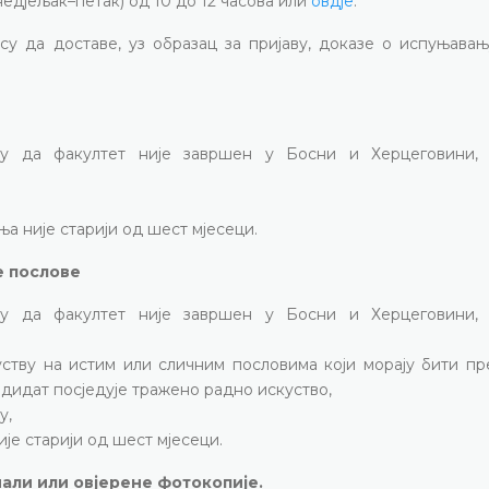
едјељак–петак) од 10 до 12 часова или
овдје
.
 су да доставе, уз образац за пријаву, доказе о испуњава
ју да факултет није завршен у Босни и Херцеговини,
а није старији од шест мјесеци.
е послове
ју да факултет није завршен у Босни и Херцеговини,
ству на истим или сличним пословима који морају бити пр
дидат посједује тражено радно искуство,
у,
је старији од шест мјесеци.
али или овјерене фотокопије.