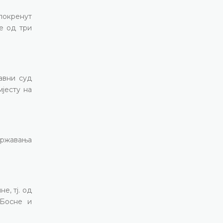
 покренут
је од три
авни суд
јесту на
одржавања
е, тј. од
 Босне и