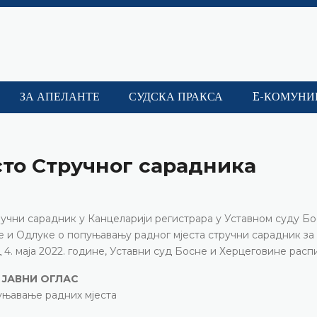
ЗА АПЕЛАНТЕ
СУДСКА ПРАКСА
E-КОМУНИ
сто Стручног сарадника
учни сарадник у Канцеларији регистрара у Уставном суду Бо
не и Одлуке о попуњавању радног мјеста стручни сарадник за
4. маја 2022. године, Уставни суд Босне и Херцеговине распи
ЈАВНИ ОГЛАС
уњавање радних мјеста