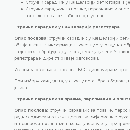
Стручни сарадник у Канцеларији регистрара, 1 (
Стручни сарадник за правне, персоналне и опће 
запосленог са неплаћеног одсуства)
Стручни сарадник у Канцеларији регистрара
Опис послова:
стручни сарадник у Канцеларији регис
обавјештења и информација; учествује у раду на об
савјетника; обрађује друге поднеске упућене Уставн
регистрара и директно им је одговоран.
Услови за обављање послова: ВСС, дипломирани правн
При избору кандидата, у случају истог броја бодова
језика.
Стручни сарадник за правне, персоналне и општ
Опис послова:
стручни сарадник за правне, персо
радних односа и о њима доставља информације руков
и припрема правна мишљења; учествује у припреми 