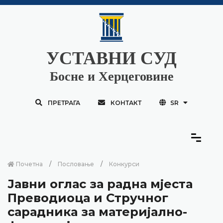
УСТАВНИ СУД
Босне и Херцеговине
ПРЕТРАГА
КОНТАКТ
SR
Почетна
Пословање
Конкурси
Јавни оглас за радна мјеста
Преводиоца и Стручног
сарадника за материјално-