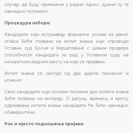
случају да буду примљени у радни однос, дужни су га
накнадно положити.
Процедура избора:
Кандидати који испуњавају формалне услове из јавног
огласа биће позвани на испит знања који спроводи
Уставни суд Босне и Херцеговине с циљем провјере
способности кандидата за рад у Уставном суду на
конкретном радном мјесту на које се пријавио.
Испит знања се састоји од два дијела: писменог и
усменог.
Само кандидати који положе писмени дио испита знања
биће позвани на интервју. О датуму, времену и мјесту
одржавања испита знања кандидати ће бити накнадно
обавијештени.
Рок и мјесто подношења пријава: