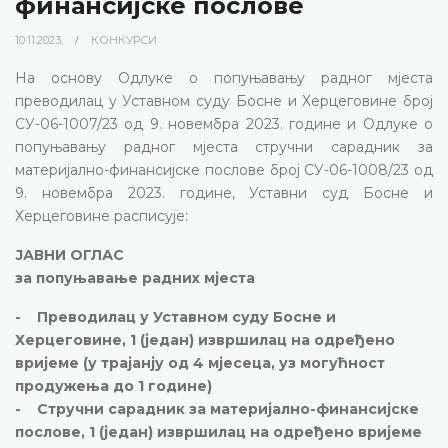
финансијске послове
10.11.2023.
КОНКУРСИ
На основу Одлуке о попуњавању радног мјеста
преводилац у Уставном суду Босне и Херцеговине број
СУ-06-1007/23 од 9. новембра 2023. године и Одлуке о
попуњавању радног мјеста стручни сарадник за
материјално-финансијске послове број СУ-06-1008/23 од
9. новембра 2023. године, Уставни суд Босне и
Херцеговине расписује:
ЈАВНИ ОГЛАС
за попуњавање радних мјеста
- Преводилац у Уставном суду Босне и
Херцеговине, 1 (један) извршилац на одређено
вријеме (у трајанју од 4 мјесеца, уз могућност
продужења до 1 године)
- Стручни сарадник за материјално-финансијске
послове, 1 (један) извршилац на одређено вријеме