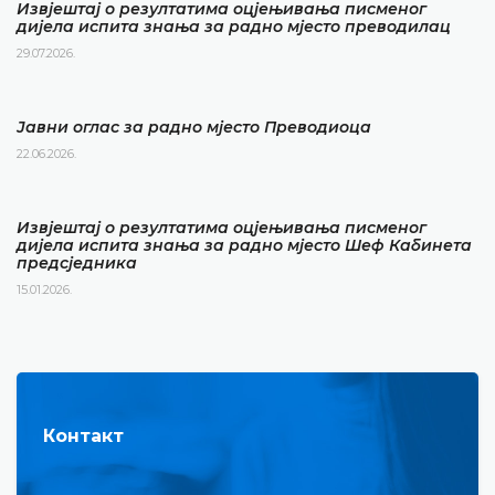
Извјештај о резултатима оцјењивања писменог
дијела испита знања за радно мјесто преводилац
29.07.2026.
Јавни оглас за радно мјесто Преводиоца
22.06.2026.
Извјештај о резултатима оцјењивања писменог
дијела испита знања за радно мјесто Шеф Кабинета
предсједника
15.01.2026.
Контакт