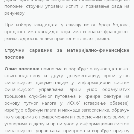
положен стручни управни испит и познавање рада на
рачунару.
При избору кандидата, у случају истог броја бодова,
предност има кандидат који има и знање француског
језика, односно знање правног енглеског језика.
Стручни сарадник за материјално-финансијске
послове
Опис послова:
припрема и обрађује рачуноводствено-
књиговодствену и другу документацију; врши унос
финансијске документације у информациони систем
финансијског управљања; врши унос обрачунатих
трошкова службеног путовања и креира фактуре на
основу путног налога у ИСФУ (стварање обавезе);
израђује обрачун плата и накнада запосленика, обрачун
по уговорима о привременим и повременим пословима и
уговорима о дјелу и врши унос у информациони систем
финансијског управљања; припрема и израђује пријаву