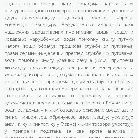
података о оствареној плати, накнадама плате и стажу
осигурања; подноси и овјерава спецификације, уговоре и
другу документацију надлежној пореској управи;
спроводи процедуру рефундирања боловања код
надлежних здравствених институција; врши израду и
издавање наруџбеница; води помоћну књигу путних
налога; врши обрачун трошкова службеног путовања;
прави седмични/мјесечни преглед службених путовања;
води помоћну књигу улазних рачуна (КУФ); припрема
ликвидну документацију, контролише материјалну и
формалну исправност докумената плаћања и доставља
их на књижење; припрема документацију за обрачун
плата, накнада и осталих материјалних права запослених;
контролише материјалну и формалну исправност
докумената и доставља их на потпис овлашћеном лицу;
води евиденцију и књиговодство основних средстава и
ситног инвентара, обрачунава амортизацију; усклађује
аналитику и синтетику у Главној књизи трезора; учествује
у припреми података за све врсте анализа и