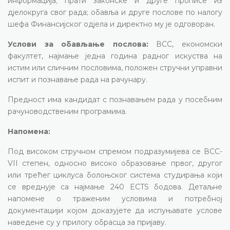
информација; прати законске и друге прописе из
дјелокруга свог рада; обавља и друге послове по налогу
шефа Финансијског одјела и директно му је одговоран.
Услови за обављање послова:
ВСС, економски
факултет, најмање једна година радног искуства на
истим или сличним пословима, положен стручни управни
испит и познавање рада на рачунару.
Предност има кандидат с познавањем рада у посебним
рачуноводственим програмима.
Напомена:
Под високом стручном спремом подразумијева се ВСС-
VII степен, односно високо образовање првог, другог
или трећег циклуса болоњског система студирања који
се вреднује са најмање 240 ECTS бодова. Детаљне
напомене о траженим условима и потребној
документацији којом доказујете да испуњавате услове
наведене су у прилогу обрасца за пријаву.