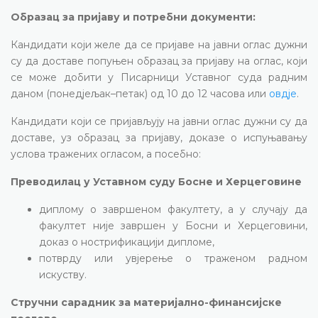
Образац за пријаву и потребни документи:
Кандидати који желе да се пријаве на јавни оглас дужни
су да доставе попуњен образац за пријаву на оглас, који
се може добити у Писарници Уставног суда радним
даном (понедјељак–петак) од 10 до 12 часова или
овдје
.
Кандидати који се пријављују на јавни оглас дужни су да
доставе, уз образац за пријаву, доказе о испуњавању
услова тражених огласом, а посебно:
Преводилац у Уставном суду Босне и Херцеговине
диплому о завршеном факултету, а у случају да
факултет није завршен у Босни и Херцеговини,
доказ о нострификацији дипломе,
потврду или увјерење о траженом радном
искуству.
Стручни сарадник за материјално-финансијске