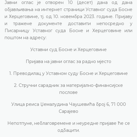
Јавни оглас је отворен 10 (десет) дана од дана
објављивања на интернет страници Уставног суда Босне
и Херцеговине, тј. од 10. новембра 2023. године. Пријаву
и тражене документе доставити непосредно у
Писарницу Уставног суда Босне и Херцеговине или
поштом на адресу:
Уставни суд Босне и Херцеговине
Пријава на јавни оглас за радно мјесто
1. Преводилац у Уставном суду Босне и Херцеговине
2. Стручни сарадник за материјално-финансијске
послове
Улица реиса Џемалудина Чаушевића број 6, 71 000
Сарајево
Непотпуне, неблаговремене и неуредне пријаве ће се
одбацити.