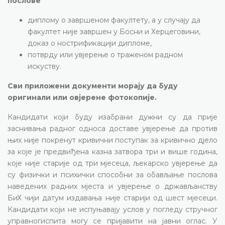
послове
диплому о завршеном факултету, а у случају да
факултет није завршен у Босни и Херцеговини,
доказ о нострификацији дипломе,
потврду или увјерење о траженом радном
искуству.
Сви приложени документи морају да буду
оригинали или овјерене фотокопије.
Кандидати који буду изабрани дужни су да прије
заснивања радног односа доставе увјерење да против
њих није покренут кривични поступак за кривично дјело
за које је предвиђена казна затвора три и више година,
које није старије од три мјесеца, љекарско увјерење да
су физички и психички способни за обављање послова
наведених радних мјеста и увјерење о држављанству
БиХ чији датум издавања није старији од шест мјесеци.
Кандидати који не испуњавају услов у погледу стручног
управногиспита могу се пријавити на јавни оглас. У