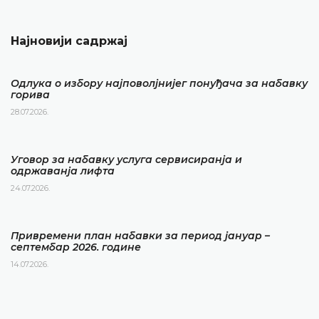
Најновији садржај
Одлука о избору најповолјнијег понуђача за набавку
горива
28.07.2026.
Уговор за набавку услуга сервисиранја и
одржаванја лифта
24.07.2026.
Привремени план набавки за период јануар –
септембар 2026. године
14.07.2026.