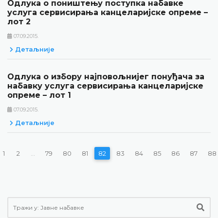
Одлука о поништењу поступка набавке
услуга сервисирања канцеларијске опреме –
лот 2
07.09.2015.
Детаљније
Одлука о избору најповољнијег понуђача за
набавку услуга сервисирања канцеларијске
опреме – лот 1
07.09.2015.
Детаљније
1
2
...
79
80
81
82
83
84
85
86
87
88