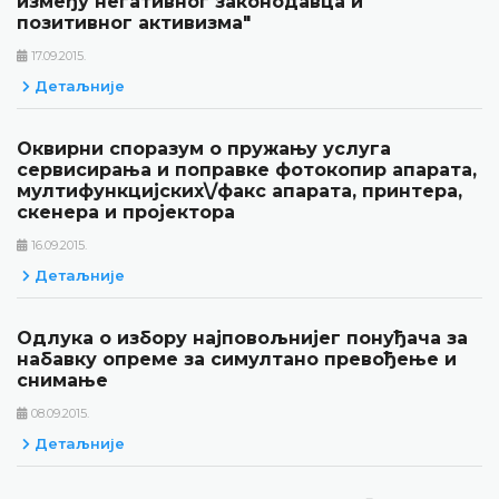
између негативног законодавца и
позитивног активизма"
17.09.2015.
Детаљније
Оквирни споразум о пружању услуга
сервисирања и поправке фотокопир апарата,
мултифункцијских\/факс апарата, принтера,
скенера и пројектора
16.09.2015.
Детаљније
Одлука о избору најповољнијег понуђача за
набавку опреме за симултано превођење и
снимање
08.09.2015.
Детаљније