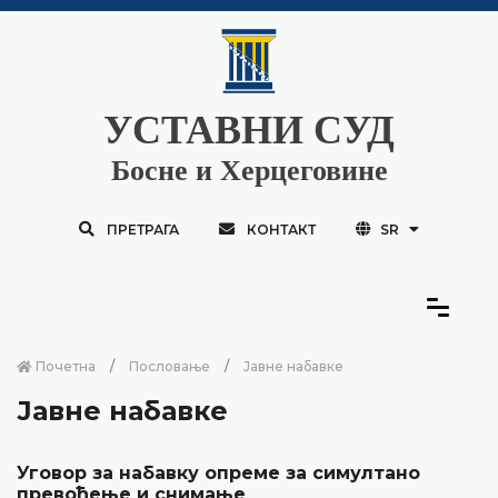
УСТАВНИ СУД
Босне и Херцеговине
ПРЕТРАГА
КОНТАКТ
SR
Почетна
Пословање
Јавне набавке
Јавне набавке
Уговор за набавку опреме за симултано
превођење и снимање