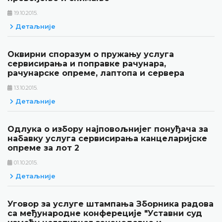
19.10.2015.
Детаљније
Оквирни споразум о пружању услуга
сервисирања и поправке рачунара,
рачунарске опреме, лаптопа и сервера
13.10.2015.
Детаљније
Одлука о избору најповољнијег понуђача за
набавку услуга сервисирања канцеларијске
опреме за лот 2
01.10.2015.
Детаљније
Уговор за услуге штампања Зборника радова
са међународне конфереције "Уставни суд