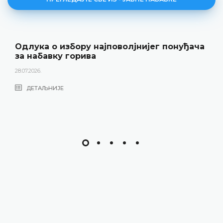
Одлука о избору најповолјнијег понуђача
за набавку горива
28.07.2026.
ДЕТАЉНИЈЕ