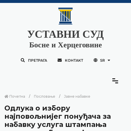
УСТАВНИ СУД
Босне и Херцеговине
ПРЕТРАГА
КОНТАКТ
SR
Почетна
Пословање
Јавне набавке
Одлука о избору
најповољнијег понуђача за
набавку услуга штампања