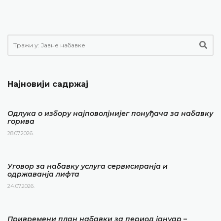
Најновији садржај
Одлука о избору најповолјнијег понуђача за набавку
горива
28.07.2026.
Уговор за набавку услуга сервисиранја и
одржаванја лифта
24.07.2026.
Привремени план набавки за период јануар –