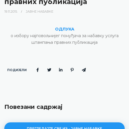
правних публикација
19.11.2015.
ЈАВНЕ НАБАВКЕ
ОДЛУКА
о избору најповољнијег понуђача за набавку услуга
штампања правних публикација
ПОДИЈЕЛИ
Повезани садржај
ПРЕГЛЕДАЈТЕ СВЕ ИЗ - ЈАВНЕ НАБАВКЕ