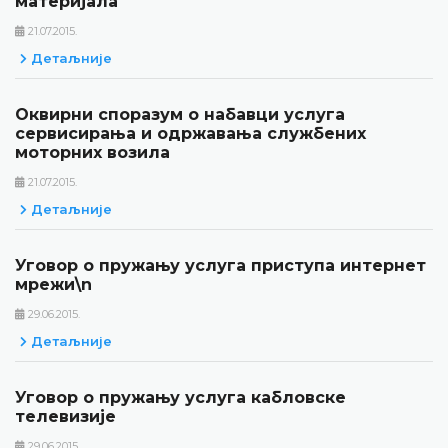
материјала
21.07.2015.
Детаљније
Оквирни споразум о набавци услуга
сервисирања и одржавања службених
моторних возила
21.07.2015.
Детаљније
Уговор о пружању услуга приступа интернет
мрежи\n
29.06.2015.
Детаљније
Уговор о пружању услуга кабловске
телевизије
29.06.2015.