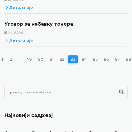
Детаљније
Уговор за набавку тонера
24.06.2015.
Детаљније
1
2
...
79
80
81
82
83
84
85
86
87
88
Најновији садржај