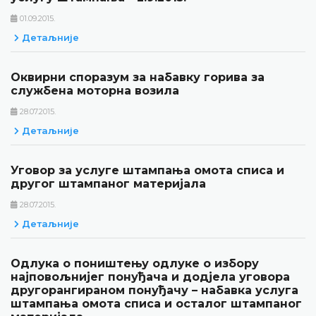
01.09.2015.
Детаљније
Оквирни споразум за набавку горива за
службена моторна возила
28.07.2015.
Детаљније
Уговор за услуге штампања омота списа и
другог штампаног материјала
28.07.2015.
Детаљније
Одлука о поништењу одлуке о избору
најповољнијег понуђача и додјела уговора
другорангираном понуђачу – набавка услуга
штампања омота списа и осталог штампаног