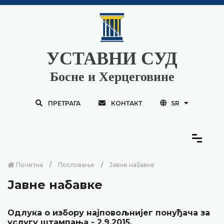
УСТАВНИ СУД
Босне и Херцеговине
ПРЕТРАГА
КОНТАКТ
SR
Почетна
Пословање
Јавне набавке
Јавне набавке
Одлука о избору најповољнијег понуђача за
услугу штампања - 2.9.2015.