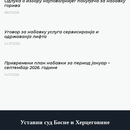
Одлука о избору најповолјнијег понуђача за набавку
горива
28.07.2026.
Уговор за набавку услуга сервисиранја и
одржаванја лифта
24.07.2026.
Привремени план набавки за период јануар –
септембар 2026. године
14.07.2026.
Уставни суд Босне и Херцеговине