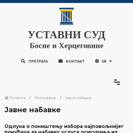
УСТАВНИ СУД
Босне и Херцеговине
ПРЕТРАГА
КОНТАКТ
SR
Почетна
Пословање
Јавне набавке
Јавне набавке
Одлука о поништењу избора најповољнијег
понуђача за набавку услуга осигурања из