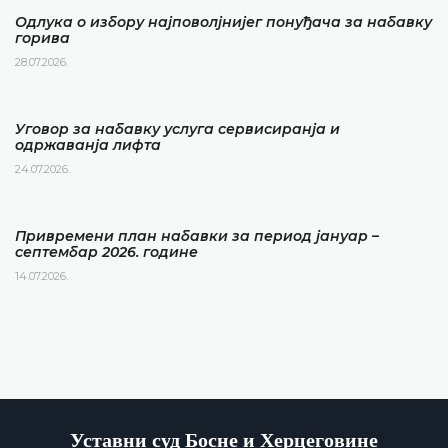
Одлука о избору најповолјнијег понуђача за набавку
горива
28.07.2026.
Уговор за набавку услуга сервисиранја и
одржаванја лифта
24.07.2026.
Привремени план набавки за период јануар –
септембар 2026. године
14.07.2026.
Уставни суд Босне и Херцеговине