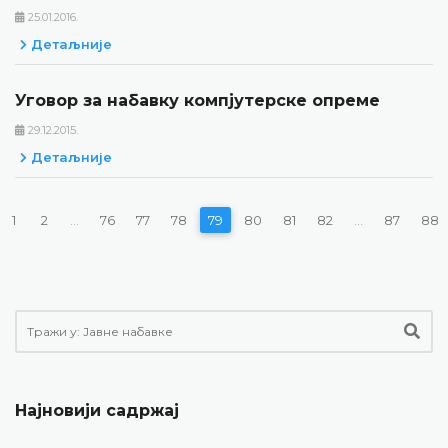
25.01.2016.
Детаљније
Уговор за набавку компјутерске опреме
29.12.2015.
Детаљније
1
2
...
76
77
78
79
80
81
82
...
87
88
Најновији садржај