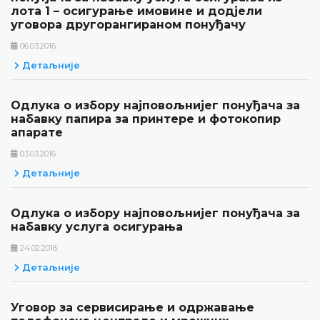
лота 1 – осигурање имовине и додјели
уговора другорангираном понуђачу
06.03.2016.
Детаљније
Одлука о избору најповољнијег понуђача за
набавку папира за принтере и фотокопир
апарате
03.03.2016.
Детаљније
Одлука о избору најповољнијег понуђача за
набавку услуга осигурања
24.02.2016.
Детаљније
Уговор за сервисирање и одржавање