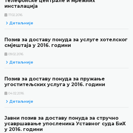
телефонске централе и мрежних
инсталација
17.02.2016.
Детаљније
Позив за доставу понуда за услуге хотелског
смјештаја у 2016. години
09.02.2016.
Детаљније
Позив за доставу понуда за пружање
угоститељских услуга у 2016. години
04.02.2016.
Детаљније
Јавни позив за доставу понуда за стручно
усавршавање упосленика Уставног суда БиХ
у 2016. години