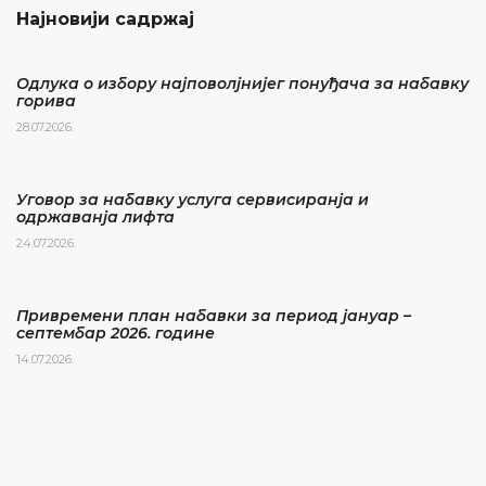
Најновији садржај
Одлука о избору најповолјнијег понуђача за набавку
горива
28.07.2026.
Уговор за набавку услуга сервисиранја и
одржаванја лифта
24.07.2026.
Привремени план набавки за период јануар –
септембар 2026. године
14.07.2026.