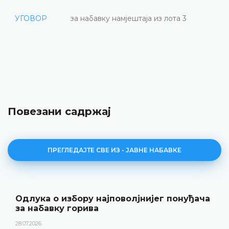
УГОВОР
за набавку намјештаја из лота 3
Повезани садржај
ПРЕГЛЕДАЈТЕ СВЕ ИЗ - ЈАВНЕ НАБАВКЕ
Одлука о избору најповолјнијег понуђача
за набавку горива
28.07.2026.