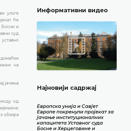
Информативни видео
ве улоге
јекат ће
 Босни и
тавни суд
 уставно
 домаћих
ваних на
ај јачања
Најновији садржај
риоду од
Европска унија и Савјет
мијењена:
Европе покренули пројекат за
ез обзира
јачање институционалних
капацитета Уставног суда
Босне и Херцеговине и