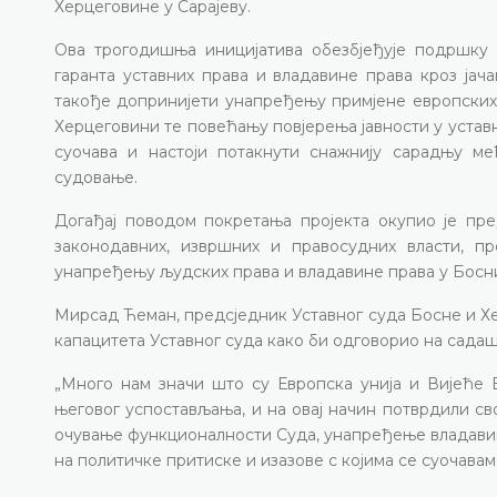
Херцеговине у Сарајеву.
Ова трогодишња иницијатива обезбјеђује подршку
гаранта уставних права и владавине права кроз јач
такође допринијети унапређењу примјене европских 
Херцеговини те повећању повјерења јавности у уставн
суочава и настоји потакнути снажнију сарадњу м
судовање.
Догађај поводом покретања пројекта окупио је пред
законодавних, извршних и правосудних власти, п
унапређењу људских права и владавине права у Босн
Мирсад Ћеман, предсједник Уставног суда Босне и Хер
капацитета Уставног суда како би одговорио на сада
„Много нам значи што су Европска унија и Вијеће 
његовог успостављања, и на овај начин потврдили св
очување функционалности Суда, унапређење владавин
на политичке притиске и изазове с којима се суочавам