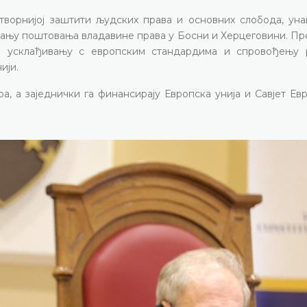
отворнијој заштити људских права и основних слобода, ун
ачању поштовања владавине права у Босни и Херцеговини. Пр
а усклађивању с европским стандардима и спровођењу
ији.
а, а заједнички га финансирају Европска унија и Савјет Ев