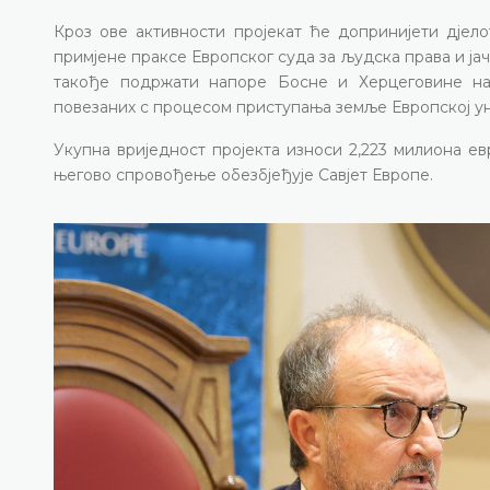
Кроз ове активности пројекат ће допринијети дјел
примјене праксе Европског суда за људска права и ј
такође подржати напоре Босне и Херцеговине н
повезаних с процесом приступања земље Европској ун
Укупна вриједност пројекта износи 2,223 милиона евр
његово спровођење обезбјеђује Савјет Европе.