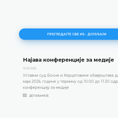
ПРЕГЛЕДАЈТЕ СВЕ ИЗ - ДОГАЂАЈИ
Међународна конференција о
будућности „тржишта идеја“ у
дигиталној ери
 15.
ати
27.04.2026.
Судија Уставног суда Босне и Херцеговине проф
Лариса Велић и шефица Одјељења за уставнос
праксу Ермина Думањић присуствовале су
међународној конференцији у Кишињеву
ДЕТАЉНИЈЕ