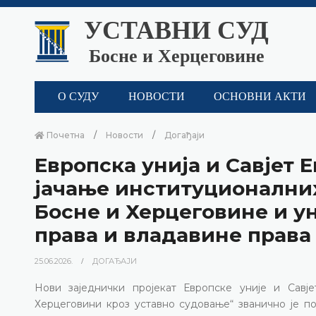
УСТАВНИ СУД
Босне и Херцеговине
О СУДУ
НОВОСТИ
ОСНОВНИ АКТИ
Почетна
Новости
Догађаји
Европска унија и Савјет 
јачање институционалних
Босне и Херцеговине и 
права и владавине права
25.06.2026.
ДОГАЂАЈИ
Нови заједнички пројекат Европске уније и Сав
Херцеговини кроз уставно судовање“ званично је по