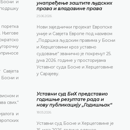
 Босни и
унапређење заштите људских
и подршку
права и владавине права
25.06.2026.
 поретка
Нови заједнички пројекат Европске
и. Његове
уније и Савјета Европе под називом
ократско
„Подршка људским правима у Босни
угорочну
и Херцеговини кроз уставно
оприносе
судовање“ званично је покренут 25.
јуна 2026. године у просторијама
Уставног суда Босне и Херцеговине
 Савјета
у Сарајеву.
 Босни и
Уставни суд БиХ представио
ависном и
годишње резултате рада и
ва свих.“
нову публикацију „Годишњак“
18.05.2026.
јалога и
европских
Уставни суд Босне и Херцеговине је
15. маја 2026. године одржао