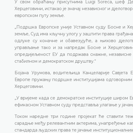
У свом обраћању присутнима Luigi Soreca, шеф Де
Херцеговини, истакао је значај независног и дјелотв
европском путу земље.
„Подршка Европске уније Уставном суду Босне и Хер
земље, Суд има кључну улогу у заштити права грађан
одлуке су коначне и обавезујуће, а њихово дјело
управљање тако и за напредак Босне и Херцеговин
опредијељеност ЕУ да подржава снажне, независне 
стабилном и демократском друштву.“
Бојана Урумова, водитељица Канцеларије Савјета Е
Европе пружању подршке институцијама одговорним з
Херцеговини.
„У вријеме када се демократске институције широм Е
ефикасном Уставном суду представља улагање у јачањ
Током наредне три године пројекат ће ставити теж
сарадње међу релевантним актерима, унапређење кап
стандарда људских права те јачање институционалних