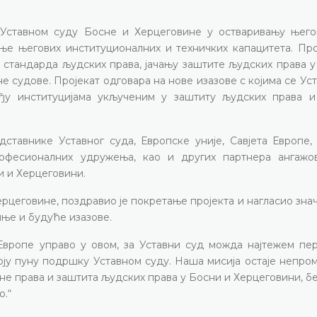
 Уставном суду Босне и Херцеговине у остваривању њего
ање његових институционалних и техничких капацитета. Про
стандарда људских права, јачању заштите људских права у
е судове. Пројекат одговара на нове изазове с којима се Ус
еђу институцијама укљученим у заштиту људских права и
ставнике Уставног суда, Европске уније, Савјета Европе,
рофесионалних удружења, као и других партнера ангажо
и и Херцеговини.
цеговине, поздравио је покретање пројекта и нагласио знач
шње и будуће изазове.
Европе управо у овом, за Уставни суд можда најтежем пе
оју пуну подршку Уставном суду. Наша мисија остаје непро
е права и заштита људских права у Босни и Херцеговини, б
о.“