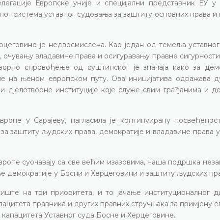
легације Европске уније и специјални представник ЕУ у
орног система уставног судовања за заштиту основних права 
цеговине је недвосмислена. Као један од темеља уставног
а, очувању владавине права и осигуравању правне сигурност
творно спровођење од суштинског је значаја како за дем
е на њеном европском путу. Ова иницијатива одражава д
и дјелотворне институције које служе свим грађанима и д
вропе у Сарајеву, нагласила је континуирану посвећеност
а заштиту људских права, демократије и владавине права у
вропе суочавају са све већим изазовима, наша подршка нез
е демократије у Босни и Херцеговини и заштиту људских пра
иште на три приоритета, и то јачање институционалног ди
ацитета правника и других правних стручњака за примјену 
 капацитета Уставног суда Босне и Херцеговине.