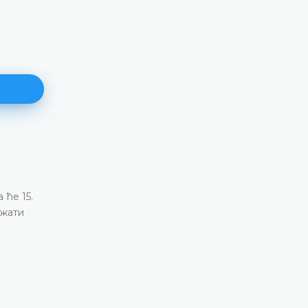
Едукативна посјета Уставном
Босне и Херцеговине у оквир
програма „Парламент и полит
пракси“
03.04.2026.
. др
удску
Фондација „Hanns Seidel“ у Босни и Херцегови
марта организовала едукативну посјету Уста
Босне и Херцеговине у оквиру свог дугогод
програма „Парламент и политика у пракси“