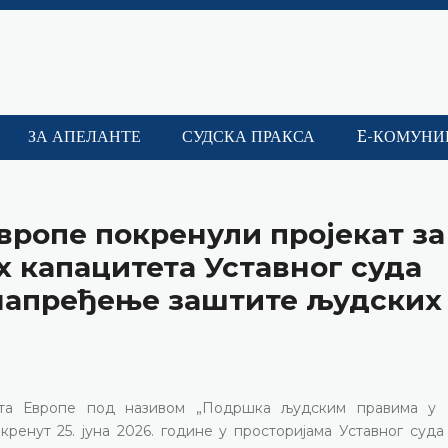
ЗА АПЕЛАНТЕ
СУДСКА ПРАКСА
E-КОМУНИ
Европе покренули пројекат за
 капацитета Уставног суда
унапређење заштите људских
јета Европе под називом „Подршка људским правима у
кренут 25. јуна 2026. године у просторијама Уставног суд