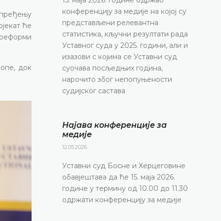
конференцију за медије на којој су
апређењу
представљени релевантна
ојекат ће
статистика, кључни резултати рада
 реформи
Уставног суда у 2025. години, али и
изазови с којима се Уставни суд
ропе, док
суочава посљедњих година,
нарочито због непопуњености
судијског састава
Најава конференције за
медије
12.05.2026.
Уставни суд Босне и Херцеговине
обавјештава да ће 15. маја 2026.
године у термину од 10.00 до 11.30
одржати конференцију за медије