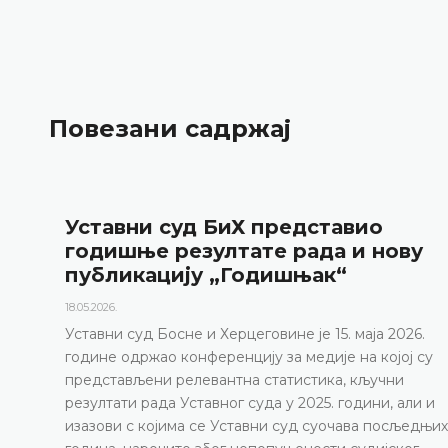
Повезани садржај
Најава конференције за медије
12.05.2026.
Уставни суд Босне и Херцеговине обавјештава да ће
маја 2026. године у термину од 10.00 до 11.30 одрж
конференцију за медије
ДЕТАЉНИЈЕ