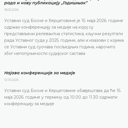
рада и нову публикацију „Годишњак“
18.05.2026.
Уставни суд Босне и Херцеговине је 15. маја 2026. године
одржао конференцију за медије на којој су
представљени релевантна статистика, кључни резултати
рада Уставног суда у 2025. години, али и изазови с којима
се Уставни суд суочава посљедњих година, нарочито
због непопуњености судијског састава
Најава конференције за медије
12.05.2026.
Уставни суд Босне и Херцеговине обавјештава да ће 15.
маја 2026. године у термину од 10.00 до 11.30 одржати
конференцију за медије