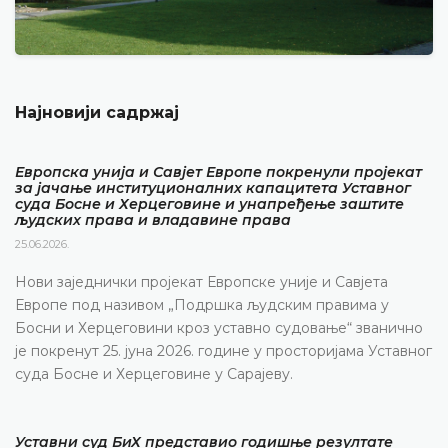
Најновији садржај
Европска унија и Савјет Европе покренули пројекат
за јачање институционалних капацитета Уставног
суда Босне и Херцеговине и унапређење заштите
људских права и владавине права
25.06.2026.
Нови заједнички пројекат Европске уније и Савјета
Европе под називом „Подршка људским правима у
Босни и Херцеговини кроз уставно судовање“ званично
је покренут 25. јуна 2026. године у просторијама Уставног
суда Босне и Херцеговине у Сарајеву.
Уставни суд БиХ представио годишње резултате