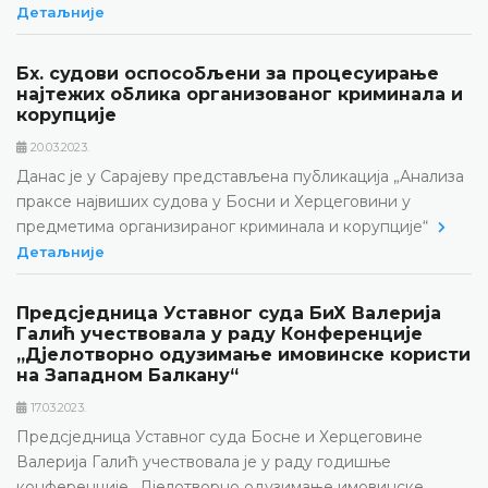
Детаљније
Бх. судови оспособљени за процесуирање
најтежих облика организованог криминала и
корупције
20.03.2023.
Данас је у Сарајеву представљена публикација „Анализа
праксе највиших судова у Босни и Херцеговини у
предметима организираног криминала и корупције“
Детаљније
Предсједница Уставног суда БиХ Валерија
Галић учествовала у раду Конференције
„Дјелотворно одузимање имовинске користи
на Западном Балкану“
17.03.2023.
Предсједница Уставног суда Босне и Херцеговине
Валерија Галић учествовала је у раду годишње
конференције „Дјелотворно одузимање имовинске