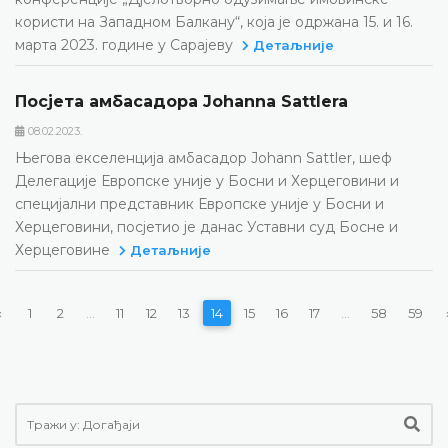
користи на Западном Балкану“, која је одржана 15. и 16.
марта 2023. године у Сарајеву
Детаљније
Посјета амбасадора Johanna Sattlera
08.02.2023.
Његова екселенција амбасадор Johann Sattler, шеф
Делегације Европске уније у Босни и Херцеговини и
специјални представник Европске уније у Босни и
Херцеговини, посјетио је данас Уставни суд Босне и
Херцеговине
Детаљније
‹
1
2
...
11
12
13
14
15
16
17
...
58
59