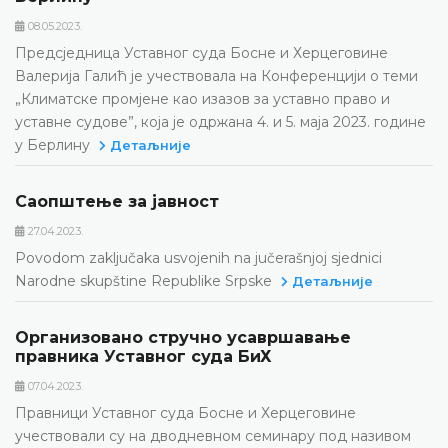
08.05.2023.
Предсједница Уставног суда Босне и Херцеговине
Валерија Галић је учествовала на Конференцији о теми
„Климатске промјене као изазов за уставно право и
уставне судове”, која је одржана 4. и 5. маја 2023. године
у Берлину
Детаљније
Саопштење за јавност
27.04.2023.
Povodom zaključaka usvojenih na jučerašnjoj sjednici
Narodne skupštine Republike Srpske
Детаљније
Организовано стручно усавршавање
правника Уставног суда БиХ
07.04.2023.
Правници Уставног суда Босне и Херцеговине
учествовали су на дводневном семинару под називом