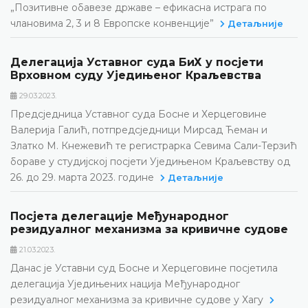
„Позитивне обавезе државе – ефикасна истрага по
члановима 2, 3 и 8 Европске конвенције”
Детаљније
Делегација Уставног суда БиХ у посјети
Врховном суду Уједињеног Краљевства
29.03.2023.
Предсједница Уставног суда Босне и Херцеговине
Валерија Галић, потпредсједници Мирсад Ћеман и
Златко М. Кнежевић те регистрарка Севима Сали-Терзић
бораве у студијској посјети Уједињеном Краљевству од
26. до 29. марта 2023. године
Детаљније
Посјета делегације Међународног
резидуалног механизма за кривичне судове
21.03.2023.
Данас је Уставни суд Босне и Херцеговине посјетила
делегација Уједињених нација Међународног
резидуалног механизма за кривичне судове у Хагу