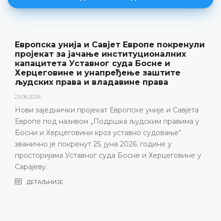
Европска унија и Савјет Европе покренули
пројекат за јачање институционалних
капацитета Уставног суда Босне и
Херцеговине и унапређење заштите
људских права и владавине права
25.06.2026.
Нови заједнички пројекат Европске уније и Савјета
Европе под називом „Подршка људским правима у
Босни и Херцеговини кроз уставно судовање“
званично је покренут 25. јуна 2026. године у
просторијама Уставног суда Босне и Херцеговине у
Сарајеву.
ДЕТАЉНИЈЕ