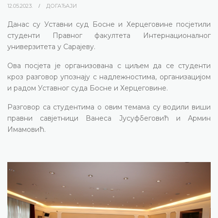
12.05.2023.
ДОГАЂАЈИ
Данас су Уставни суд Босне и Херцеговине посјетили
студенти Правног факултета Интернационалног
универзитета у Сарајеву.
Ова посјета је организована с циљем да се студенти
кроз разговор упознају с надлежностима, организацијом
и радом Уставног суда Босне и Херцеговине.
Разговор са студентима о овим темама су водили виши
правни савјетници Ванеса Јусуфбеговић и Армин
Имамовић.