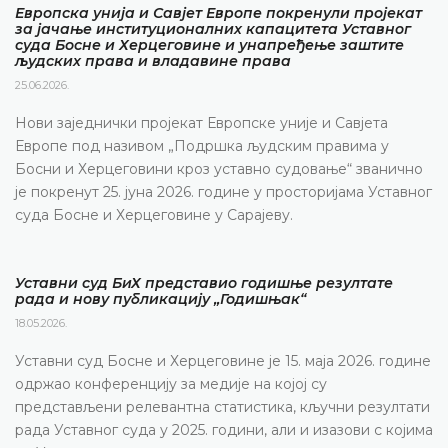
Европска унија и Савјет Европе покренули пројекат
за јачање институционалних капацитета Уставног
суда Босне и Херцеговине и унапређење заштите
људских права и владавине права
25.06.2026.
Нови заједнички пројекат Европске уније и Савјета
Европе под називом „Подршка људским правима у
Босни и Херцеговини кроз уставно судовање“ званично
је покренут 25. јуна 2026. године у просторијама Уставног
суда Босне и Херцеговине у Сарајеву.
Уставни суд БиХ представио годишње резултате
рада и нову публикацију „Годишњак“
18.05.2026.
Уставни суд Босне и Херцеговине је 15. маја 2026. године
одржао конференцију за медије на којој су
представљени релевантна статистика, кључни резултати
рада Уставног суда у 2025. години, али и изазови с којима