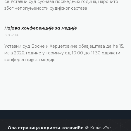
се Уставни суд суочава посљедњих година, нарочито
због непопуњености судијског састава
Најава конференције за медије
12.05.2026.
Уставни суд Босне и Херцеговине обавјештава да ће 15.
маја 2026. године у термину од 10.00 до 11.30 одржати
конференцију за медије
Уставни суд Босне и Херцеговине
Ова страница користи колачиће
🍪 Колачиће