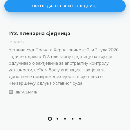
ПРЕГЛЕДАЈТЕ СВЕ ИЗ - СЈЕДНИЦЕ
172. пленарна сједницa
03.07.2026.
Уставни суд Босне и Херцеговине је 2. и 3. јула 2026.
године одржао 172. пленарну сједницу на којој је
одлучивао о захтјевима за апстрактну контролу
уставности, већем броју апелација, захтјева за
доношење привремених мјера те рјешења о
неизвршењу одлука Уставног суда
ДЕТАЉНИЈЕ