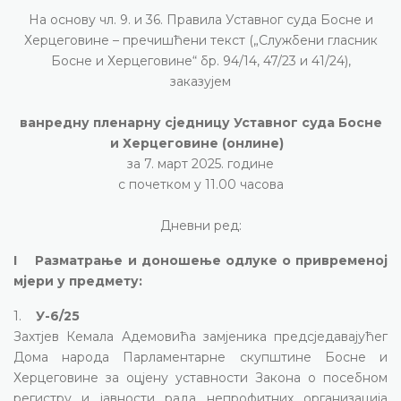
На основу чл. 9. и 36. Правила Уставног суда Босне и
Херцеговине – пречишћени текст („Службени гласник
Босне и Херцеговине“ бр. 94/14, 47/23 и 41/24),
заказујем
ванредну пленарну сједницу Уставног суда Босне
и Херцеговине (онлине)
за 7. март 2025. године
с почетком у 11.00 часова
Дневни ред:
I Разматрање и доношење одлуке о привременој
мјери у предмету:
1.
У-6/25
Захтјев Кемала Адемовића замјеника предсједавајућег
Дома народа Парламентарне скупштине Босне и
Херцеговине за оцјену уставности Закона о посебном
регистру и јавности рада непрофитних организација