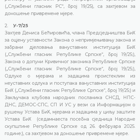
(„Службени гласник РС“, број 19/25), са захтјевом за
доношење привремене мјере.
2.
У-7/25
Захтјев Дениса Бећировића, члана Предсједништва БиХ
за оцјену уставности Закона о непримјењивању закона и
забрани дјеловања вануставних институција БиХ
(„Службени гласник Републике Српске“, број 19/25;),
Закона о допуни Кривичног законика Републике Српске
(„Службени гласник Републике Српске“, број 19/25;),
Одлуке о мјерама и задацима проистеклим из
неуставних одлука и поступака вануставних институција
БиХ („Службени гласник Републике Српске“, број 19/25;) и
Закључака клубова народних посланика СНСД, НПС-
ДНС, ДЕМОС-СПС, СП И УС у вези са Информацијом о
рушењу Устава БиХ, мјерама и задацима у циљу заштите
Устава БиХ (седамнаеста посебна сједница Народне
скупштине Републике Српске од 26. фебруара 2025.
године;), са захтјевом за доношење привремене мјере.