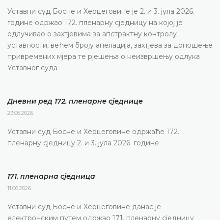
Уставни суд Босне и Херцеговине је 2. и 3. јула 2026.
године одржао 172. пленарну сједницу на којој је
одлучивао о захтјевима за апстрактну контролу
уставности, већем броју апелација, захтјева за доношење
привремених мјера те рјешења о неизвршењу одлука
Уставног суда
Дневни ред 172. пленарне сједнице
23.06.2026.
Уставни суд Босне и Херцеговине одржаће 172.
пленарну сједницу 2. и 3. јула 2026. године
171. пленарна сједницa
11.06.2026.
Уставни суд Босне и Херцеговине данас је
електронским путем одржао 171. пленарну сједницу