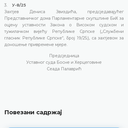
3.
У-8/25
Захтјев Дениса Звиздића, предсједавајућег
Представничког дома Парламентарне скупштине БиХ за
оцјену уставности Закона о Високом судском и
тужилачком вијећу Републике Српске („Службени
гласник Републике Српске“, број 19/25;), са захтјевом за
доношење привремене мјере.
Предсједница
Уставног суда Босне и Херцеговине
Сеада Палаврић
Повезани садржај