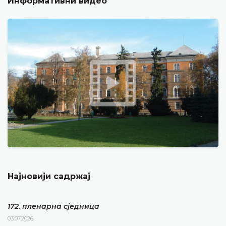
Информативни видео
Најновији садржај
172. пленарна сједницa
03.07.2026.