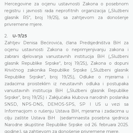
Hercegovine za ocjenu ustavnosti Zakona o posebnom
registru i javnosti rada neprofitnih organizacija („Službeni
glasnik RS“, broj 19/25), sa zahtjevom za donošenje
privremene mjere.
2.
U-7/25
Zahtjev Denisa Bećirovića, člana Predsjedništva BiH za
ocjenu ustavnosti Zakona o neprimjenjivanju zakona i
zabrani djelovanja vanustavnih institucija BiH („Službeni
glasnik Republike Srpske“, broj 19/25;), Zakona o dopuni
Krivičnog zakonika Republike Srpske („Službeni glasnik
Republike Srpske“, broj 19/25;), Odluke o mjerama i
zadacima proisteklim iz neustavnih odluka i postupaka
vanustavnih institucija BiH („Službeni glasnik Republike
Srpske“, broj 19/25;) i Zaključaka klubova narodnih poslanika
SNSD, NPS-DNS, DEMOS-SPS, SP I US u vezi sa
Informacijom o rušenju Ustava BiH, mjerama i zadacima u
cilju zaštite Ustava BiH (sedamnaesta posebna sjednica
Narodne skupštine Republike Srpske od 26. februara 2025.
godine;), sa zahtjevom za donošenje privremene mjere.