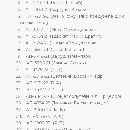
12. АП-2791-21 (Рефик Шехић)
13. АП-2969-21 (Хајрудин Козарић)
14. АП-3015-21(Јавно комунално предузеће д.о.о.
Томислав-Град)
15. АП-3027-21 (Мехо Мехмединовић)
16. АП-3054-21 (адвокат Марко Драгић)
17. АП-3374-21 (Босна и Херцеговина)
18. АП-3552-21 (Спасо Милишић)
19. АП-3748-21 (Хајрудин Чампара)
20. АП-3786-21 (Самина Скопак)
21. АП-1425-22 (Х. О.)
22. АП-2019-22 (Велтекин Босовић и др.)
23. АП-2131-22 (Б. А.)
24. АП-3432-22 (С. П.)
25. АП-4841-22 („Приједорпутеви“ а.д. Приједор)
26. АП-4934-22 (Јасминко Гросмилер и др.)
27. АП-2000-23 (М. Б.)
28. АП-2055-23 (А. Х.)
29. АП-2902-23 (Р. Т.)
30. АП-3336-23 (Игор Чуљак и др.)