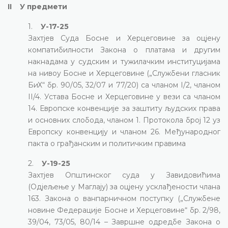
II У предмети
1.
У-17-25
Захтјев Суда Босне и Херцеговине за оцјену
компатибилности Закона о платама и другим
накнадама у судским и тужилачким институцијама
на нивоу Босне и Херцеговине („Службени гласник
БиХ“ бр. 90/05, 32/07 и 77/20) са чланом I/2, чланом
II/4. Устава Босне и Херцеговине у вези са чланом
14. Европске конвенције за заштиту људских права
и основних слобода, чланом 1. Протокола број 12 уз
Европску конвенцију и чланом 26. Међународног
пакта о грађанским и политичким правима
2.
У-19-25
Захтјев Општинског суда у Завидовићима
(Одјељење у Маглају) за оцјену усклађености члана
163. Закона о ванпарничном поступку („Службене
новине Федерације Босне и Херцеговине“ бр. 2/98,
39/04, 73/05, 80/14 – Завршне одредбе Закона о