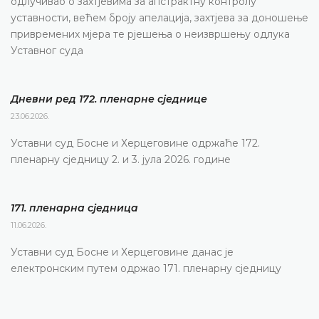
одлучивао о захтјевима за апстрактну контролу
уставности, већем броју апелација, захтјева за доношење
привремених мјера те рјешења о неизвршењу одлука
Уставног суда
Дневни ред 172. пленарне сједнице
23.06.2026.
Уставни суд Босне и Херцеговине одржаће 172.
пленарну сједницу 2. и 3. јула 2026. године
171. пленарна сједницa
11.06.2026.
Уставни суд Босне и Херцеговине данас је
електронским путем одржао 171. пленарну сједницу