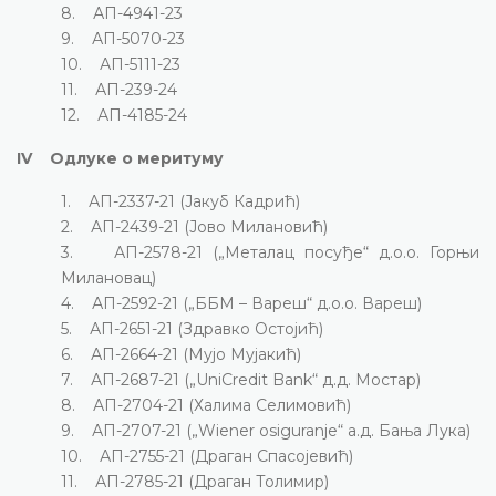
8. АП-4941-23
9. АП-5070-23
10. АП-5111-23
11. АП-239-24
12. АП-4185-24
IV Одлуке о меритуму
1. АП-2337-21 (Јакуб Кадрић)
2. АП-2439-21 (Јово Милановић)
3. АП-2578-21 („Металац посуђе“ д.о.о. Горњи
Милановац)
4. АП-2592-21 („ББМ – Вареш“ д.о.о. Вареш)
5. АП-2651-21 (Здравко Остојић)
6. АП-2664-21 (Мујо Мујакић)
7. АП-2687-21 („UniCredit Bank“ д.д. Мостар)
8. АП-2704-21 (Халима Селимовић)
9. АП-2707-21 („Wiener osiguranje“ а.д. Бања Лука)
10. АП-2755-21 (Драган Спасојевић)
11. АП-2785-21 (Драган Толимир)