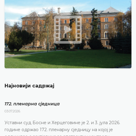
Најновији садржај
172. пленарна сједницa
03.07.2026.
Уставни суд Босне и Херцеговине је 2. и 3. јула 2026.
године одржао 172. пленарну сједницу на којој је