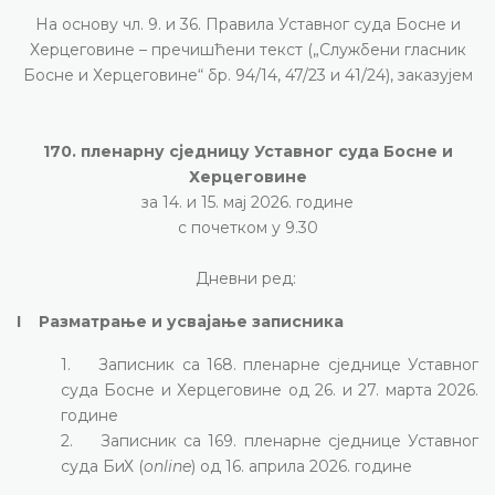
На основу чл. 9. и 36. Правила Уставног суда Босне и
Херцеговине – пречишћени текст („Службени гласник
Босне и Херцеговине“ бр. 94/14, 47/23 и 41/24), заказујем
170. пленарну сједницу Уставног суда Босне и
Херцеговине
за 14. и 15. мај 2026. године
с почетком у 9.30
Дневни ред:
I Разматрање и усвајање записника
1. Записник са 168. пленарне сједнице Уставног
суда Босне и Херцеговине од 26. и 27. марта 2026.
године
2. Записник са 169. пленарне сједнице Уставног
суда БиХ (
online
) од 16. априла 2026. године