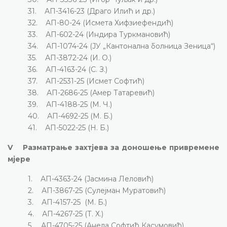
31. АП-3416-23 (Драго Илић и др.)
32. АП-80-24 (Исмета Хифзиефендић)
33. АП-602-24 (Индира Туркмановић)
34. АП-1074-24 (ЈУ „Кантонална болница Зеница“)
35. АП-3872-24 (И. О.)
36. АП-4163-24 (С. З.)
37. АП-2531-25 (Исмет Софтић)
38. АП-2686-25 (Амер Татаревић)
39. АП-4188-25 (М. Ч.)
40. АП-4692-25 (М. Б.)
41. АП-5022-25 (Н. Б.)
V Разматрање захтјева за доношење привремене
мјере
1. АП-4363-24 (Јасмина Леловић)
2. АП-3867-25 (Сулејман Муратовић)
3. АП-4157-25 (М. Б.)
4. АП-4267-25 (Т. Х.)
5. АП-4705-25 (Анела Софтић Касумовић)