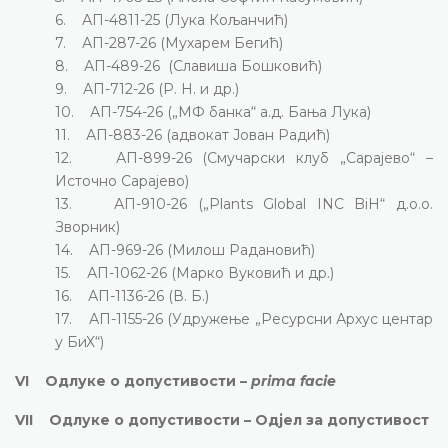
6. АП-4811-25 (Лука Кољанчић)
7. АП-287-26 (Мухарем Бегић)
8. АП-489-26 (Славиша Бошковић)
9. АП-712-26 (Р. Н. и др.)
10. АП-754-26 („МФ банка“ а.д. Бања Лука)
11. АП-883-26 (адвокат Јован Радић)
12. АП-899-26 (Смучарски клуб „Сарајево“ –
Источно Сарајево)
13. АП-910-26 („Plants Global INC BiH“ д.о.о.
Зворник)
14. АП-969-26 (Милош Радановић)
15. АП-1062-26 (Марко Вуковић и др.)
16. АП-1136-26 (В. Б.)
17. АП-1155-26 (Удружење „Ресурсни Архус центар
у БиХ“)
VI Одлуке о допустивости –
prima facie
VII Одлуке о допустивости – Одјел за допустивост