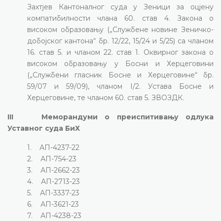
Захтјев Кантоналног суда у Зеници за оцјену
компатибилности члана 60. став 4. Закона о
високом образовању („Службене новине Зеничко-
добојског кантона“ бр. 12/22, 15/24 и 5/25) са чланом
16. став 5. и чланом 22. став 1. Оквирног закона о
високом образовању у Босни и Херцеговини
(„Службени гласник Босне и Херцеговине“ бр.
59/07 и 59/09), чланом I/2. Устава Босне и
Херцеговине, те чланом 60. став 5. ЗВОЗДК.
III Меморандуми о преиспитивању одлука
Уставног суда БиХ
1. АП-4237-22
2. АП-754-23
3. АП-2662-23
4. АП-2713-23
5. АП-3337-23
6. АП-3621-23
7. АП-4238-23