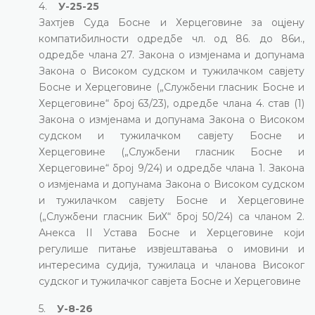
4.
У-25-25
Захтјев Суда Босне и Херцеговине за оцјену
компатибилности одредбе чл. од 86. до 86и.,
одредбе члана 27. Закона о измјенама и допунама
Закона о Високом судском и тужилачком савјету
Босне и Херцеговине („Службени гласник Босне и
Херцеговине“ број 63/23), одредбе члана 4. став (1)
Закона о измјенама и допунама Закона о Високом
судском и тужилачком савјету Босне и
Херцеговине („Службени гласник Босне и
Херцеговине“ број 9/24) и одредбе члана 1. Закона
о измјенама и допунама Закона о Високом судском
и тужилачком савјету Босне и Херцеговине
(„Службени гласник БиХ“ број 50/24) са чланом 2.
Анекса II Устава Босне и Херцеговине који
регулише питање извјештавања о имовини и
интересима судија, тужилаца и чланова Високог
судског и тужилачког савјета Босне и Херцеговине
5.
У-8-26