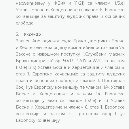
насљеђивању у ФБиХ и 11/21) са чланом II/3.е)
Устава Босне и Херцеговине и чланом 6. Европске
конвенције за заштиту људских права и основних
слобода
3.
У-24-25
Захтјев Апелационог суда Брчко дистрикта Босне
и Херцеговине за оцјену компатибилности члана 75.
Закона о извршном поступку („Службени гласник
Брчко дистрикта“ бр. 50/13, 47/17 и 2/21) са чланом
II/3.е) и к) Устава Босне и Херцеговине и чланом 6.
став 1. Европске конвенције за заштиту људских
права и основних слобода и чланом 1. Протокола
број 1 уз Европску конвенцију, те чланом II/4. Устава
Босне и Херцеговине и чланом 14. Европске
конвенције у вези са чланом II/3.е) и к) Устава
Босне и Херцеговине и чланом 6. став 1. Европске
конвенције и чланом 1. Протокола број 1 уз
Европску конвенцију