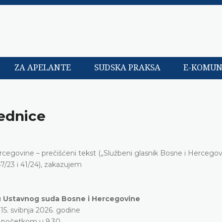
ZA APELANTE
SUDSKA PRAKSA
E-KOMUN
jednice
ercegovine – prečišćeni tekst („Službeni glasnik Bosne i Hercegovi
47/23 i 41/24), zakazujem
u Ustavnog suda Bosne i Hercegovine
i 15. svibnja 2026. godine
 početkom u 9.30