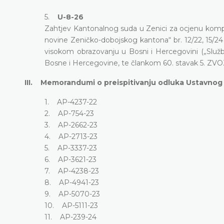
5.
U-8-26
Zahtjev Kantonalnog suda u Zenici za ocjenu kompa
novine Zeničko-dobojskog kantona“ br. 12/22, 15/24 
visokom obrazovanju u Bosni i Hercegovini („Služb
Bosne i Hercegovine, te člankom 60. stavak 5. ZV
III. Memorandumi o preispitivanju odluka Ustavnog
1. AP-4237-22
2. AP-754-23
3. AP-2662-23
4. AP-2713-23
5. AP-3337-23
6. AP-3621-23
7. AP-4238-23
8. AP-4941-23
9. AP-5070-23
10. AP-5111-23
11. AP-239-24