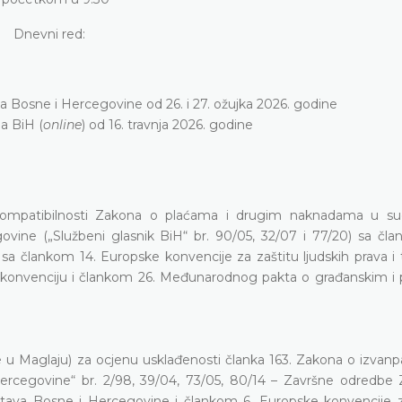
Dnevni red:
a Bosne i Hercegovine od 26. i 27. ožujka 2026. godine
a BiH (
online
) od 16. travnja 2026. godine
ompatibilnosti Zakona o plaćama i drugim naknadama u su
govine („Službeni glasnik BiH“ br. 90/05, 32/07 i 77/20) sa čla
sa člankom 14. Europske konvencije za zaštitu ljudskih prava i 
 konvenciju i člankom 26. Međunarodnog pakta o građanskim i p
 u Maglaju) za ocjenu usklađenosti članka 163. Zakona o izvan
ercegovine“ br. 2/98, 39/04, 73/05, 80/14 – Završne odredbe
 Ustava Bosne i Hercegovine i člankom 6. Europske konvencije z