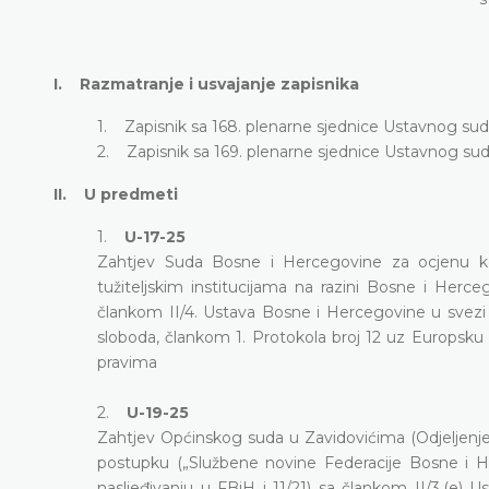
I. Razmatranje i usvajanje zapisnika
1. Zapisnik sa 168. plenarne sjednice Ustavnog sud
2. Zapisnik sa 169. plenarne sjednice Ustavnog sud
II. U predmeti
1.
U-17-25
Zahtjev Suda Bosne i Hercegovine za ocjenu k
tužiteljskim institucijama na razini Bosne i Herce
člankom II/4. Ustava Bosne i Hercegovine u svezi 
sloboda, člankom 1. Protokola broj 12 uz Europsku
pravima
2.
U-19-25
Zahtjev Općinskog suda u Zavidovićima (Odjeljenje
postupku („Službene novine Federacije Bosne i H
nasljeđivanju u FBiH i 11/21) sa člankom II/3.(e)