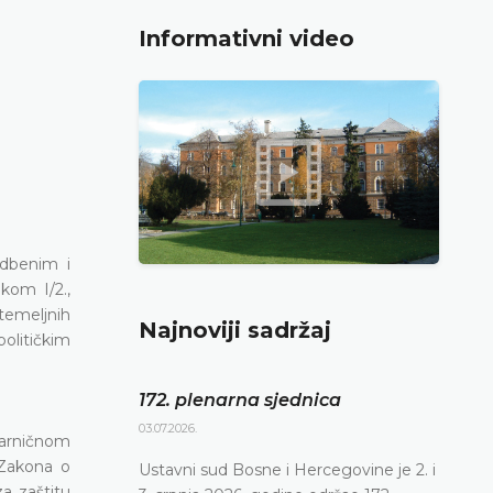
Informativni video
dbenim i
nkom I/2.,
temeljnih
Najnoviji sadržaj
olitičkim
172. plenarna sjednica
03.07.2026.
parničnom
 Zakona o
Ustavni sud Bosne i Hercegovine je 2. i
a zaštitu