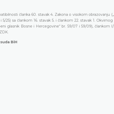
tibilnosti članka 60. stavak 4. Zakona o visokom obrazovanju (
i 5/25) sa člankom 16. stavak 5. i člankom 22. stavak 1. Okvirno
eni glasnik Bosne i Hercegovine“ br. 59/07 i 59/09), člankom I/
OZDK.
 suda BiH