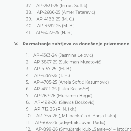
37. AP-2531-25 (Ismet Softić)
38. AP-2686-25 (Amer Tatarević)
39. AP-4188-25 (M. Č.)
40. AP-4692-25 (M. B.)
41. AP-5022-25 (N. B.)
V. Razmatranje zahtjeva za donošenje privremene
1. AP-4363-24 (Jasmina Lelović)
2. AP-3867-25 (Sulejman Muratović)
3. AP-4157-25 (M. B.)
4. AP-4267-25 (T. H.)
5. AP-4705-25 (Anela Softić Kasumović)
6. AP-4811-25 (Luka Koljančić)
7. AP-287-26 (Muharem Begić)
8. AP-489-26 (Slaviša Bošković)
9. AP-712-26 (R. N. i dr.)
10. AP-754-26 („MF banka“ a.d. Banja Luka)
11. AP-883-26 (odvjetnik Jovan Radić)
12. AP-899-26 (Smučarski klub „Sarajevo“ – Istočno