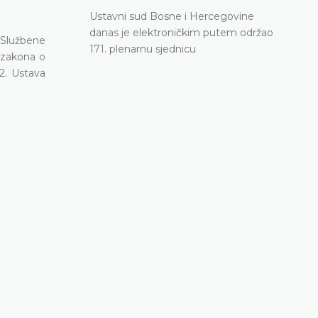
Ustavni sud Bosne i Hercegovine
danas je elektroničkim putem održao
„Službene
171. plenarnu sjednicu
g zakona o
2. Ustava