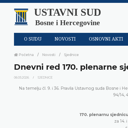
USTAVNI SUD
Bosne i Hercegovine
O SUDU
NOVOSTI
OSNOVNI AKTI
Početna
Novosti
Sjednice
Dnevni red 170. plenarne s
06.05.2026.
SJEDNICE
Na temelju čl. 9. i 36. Pravila Ustavnog suda Bosne i H
94/14, 
170. plenarnu sjednic
za 14. 
s