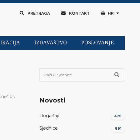
PRETRAGA
KONTAKT
HR
IKACIJA
IZDAVAŠTVO
POSLOVANJE
ne“ br.
Novosti
Događaji
470
Sjednice
891