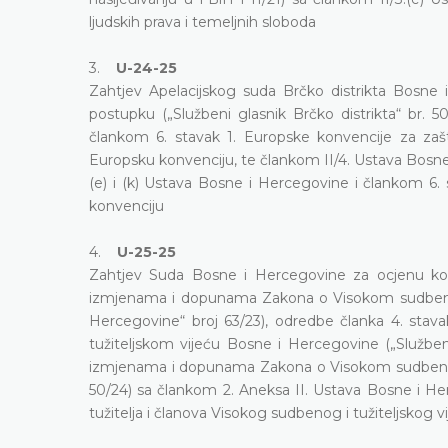
ljudskih prava i temeljnih sloboda
3.
U-24-25
Zahtjev Apelacijskog suda Brčko distrikta Bosne
postupku („Službeni glasnik Brčko distrikta“ br. 50
člankom 6. stavak 1. Europske konvencije za zašti
Europsku konvenciju, te člankom II/4. Ustava Bosne
(e) i (k) Ustava Bosne i Hercegovine i člankom 6.
konvenciju
4.
U-25-25
Zahtjev Suda Bosne i Hercegovine za ocjenu kom
izmjenama i dopunama Zakona o Visokom sudbenom 
Hercegovine“ broj 63/23), odredbe članka 4. st
tužiteljskom vijeću Bosne i Hercegovine („Služben
izmjenama i dopunama Zakona o Visokom sudbenom i
50/24) sa člankom 2. Aneksa II. Ustava Bosne i Herc
tužitelja i članova Visokog sudbenog i tužiteljskog 