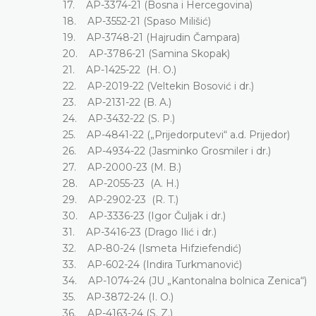
17. AP-3374-21 (Bosna i Hercegovina)
18. AP-3552-21 (Spaso Milišić)
19. AP-3748-21 (Hajrudin Čampara)
20. AP-3786-21 (Samina Skopak)
21. AP-1425-22 (H. O.)
22. AP-2019-22 (Veltekin Bosović i dr.)
23. AP-2131-22 (B. A.)
24. AP-3432-22 (S. P.)
25. AP-4841-22 („Prijedorputevi“ a.d. Prijedor)
26. AP-4934-22 (Jasminko Grosmiler i dr.)
27. AP-2000-23 (M. B.)
28. AP-2055-23 (A. H.)
29. AP-2902-23 (R. T.)
30. AP-3336-23 (Igor Čuljak i dr.)
31. AP-3416-23 (Drago Ilić i dr.)
32. AP-80-24 (Ismeta Hifziefendić)
33. AP-602-24 (Indira Turkmanović)
34. AP-1074-24 (JU „Kantonalna bolnica Zenica“)
35. AP-3872-24 (I. O.)
36. AP-4163-24 (S. Z.)