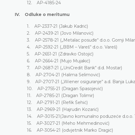
12. AP-4185-24
IV. Odluke o meritumu
1. AP-2337-21 (Jakub Kadrić)
2. AP-2439-21 (Jovo Milanović)
3. AP-2578-21 („Metalac posuđe“ d.o.o. Gornji Mila
4. AP-2592-21 („BBM – Vareš“ d.o.o. Vareš)
5. AP-2651-21 (Zdravko Ostojić)
6. AP-2664-21 (Mujo Mujakić)
7. AP-2687-21 („UniCredit Bank“ d.d. Mostar)
8. AP-2704-21 (Halima Selimović)
9. AP-2707-21 („Wiener osiguranje“ a.d. Banja Luka
10. AP-2755-21 (Dragan Spasojević)
11. AP-2785-21 (Dragan Tolimir)
12. AP-2791-21 (Refik Šehić)
13. AP-2969-21 (Hajrudin Kozarić)
14. AP-3015-21(Javno komunalno poduzeće d.o.o. 
15. AP-3027-21 (Meho Mehmedinović)
16. AP-3054-21 (odvjetnik Marko Dragić)