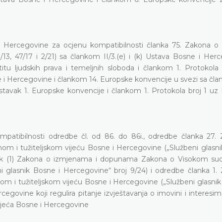
 i Hercegovine za ocjenu kompatibilnosti članka 75. Zakona o
/13, 47/17 i 2/21) sa člankom II/3.(e) i (k) Ustava Bosne i Her
tu ljudskih prava i temeljnih sloboda i člankom 1. Protokola 
 i Hercegovine i člankom 14. Europske konvencije u svezi sa čla
 stavak 1. Europske konvencije i člankom 1. Protokola broj 1 uz
patibilnosti odredbe čl. od 86. do 86i., odredbe članka 27.
i tužiteljskom vijeću Bosne i Hercegovine („Službeni glasni
avak (1) Zakona o izmjenama i dopunama Zakona o Visokom s
i glasnik Bosne i Hercegovine“ broj 9/24) i odredbe članka 1.
 tužiteljskom vijeću Bosne i Hercegovine („Službeni glasnik 
egovine koji regulira pitanje izvještavanja o imovini i interesi
vijeća Bosne i Hercegovine