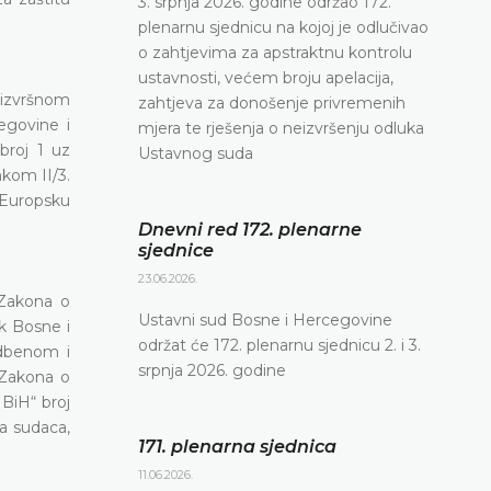
3. srpnja 2026. godine održao 172.
plenarnu sjednicu na kojoj je odlučivao
o zahtjevima za apstraktnu kontrolu
ustavnosti, većem broju apelacija,
 izvršnom
zahtjeva za donošenje privremenih
cegovine i
mjera te rješenja o neizvršenju odluka
broj 1 uz
Ustavnog suda
nkom II/3.
 Europsku
Dnevni red 172. plenarne
sjednice
23.06.2026.
 Zakona o
Ustavni sud Bosne i Hercegovine
k Bosne i
održat će 172. plenarnu sjednicu 2. i 3.
udbenom i
srpnja 2026. godine
 Zakona o
BiH“ broj
ma sudaca,
171. plenarna sjednica
11.06.2026.