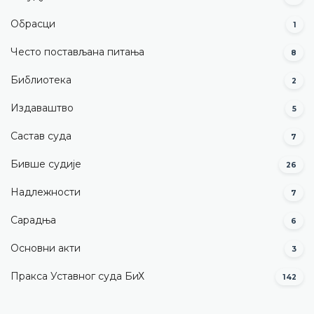
Обрасци
1
Често постављана питања
8
Библиотека
2
Издаваштво
5
Састав суда
7
Бивше судије
26
Надлежности
7
Сарадња
6
Основни акти
3
Пракса Уставног суда БиХ
142