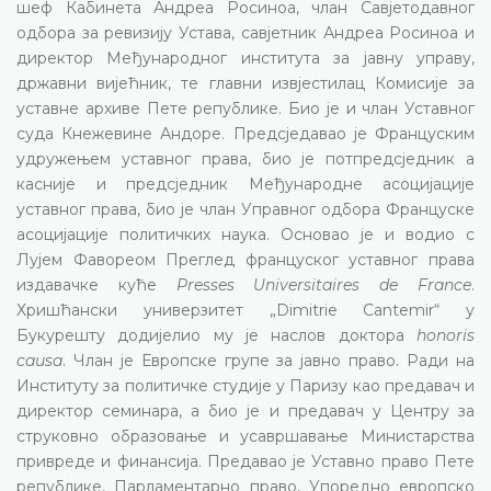
шеф Кабинета Андреа Росиноа, члан Савјетодавног
одбора за ревизију Устава, савјетник Андреа Росиноа и
директор Међународног института за јавну управу,
државни вијећник, те главни извјестилац Комисије за
уставне архиве Пете републике. Био је и члан Уставног
суда Кнежевине Андоре. Предсједавао је Француским
удружењем уставног права, био је потпредсједник а
касније и предсједник Међународне асоцијације
уставног права, био је члан Управног одбора Француске
асоцијације политичких наука. Основао је и водио с
Лујем Фавореом Преглед француског уставног права
издавачке куће
Presses Universitaires de France
.
Хришћански универзитет „Dimitrie Cantemir“ у
Букурешту додијелио му је наслов доктора
honoris
causa
. Члан је Европске групе за јавно право. Ради на
Институту за политичке студије у Паризу као предавач и
директор семинара, а био је и предавач у Центру за
струковно образовање и усавршавање Министарства
привреде и финансија. Предавао је Уставно право Пете
републике, Парламентарно право, Упоредно европско