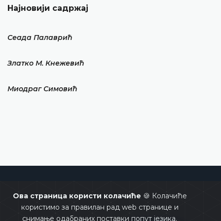
Најновији садржај
Сеада Палаврић
Златко М. Кнежевић
Миодраг Симовић
Уставни суд Босне и Херцеговине
Ова страница користи колачиће
🍪 Колачиће
користимо за правилан рад web странице и
снимање одабраних поставки попут језика.