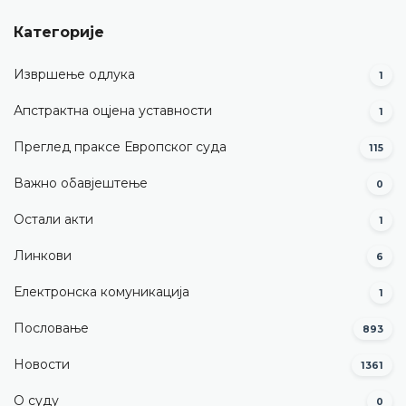
Категорије
Извршење одлука
1
Апстрактна оцјена уставности
1
Преглед праксе Европског суда
115
Важно обавјештење
0
Остали акти
1
Линкови
6
Електронска комуникација
1
Пословање
893
Новости
1361
О суду
0