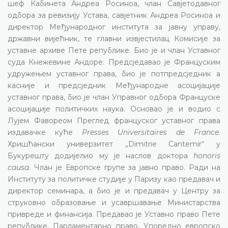
шеф Кабинета Андреа Росиноа, члан Савјетодавног
одбора за ревизију Устава, савјетник Андреа Росиноа и
директор Међународног института за јавну управу,
државни вијећник, те главни извјестилац Комисије за
уставне архиве Пете републике. Био је и члан Уставног
суда Кнежевине Андоре. Предсједавао је Француским
удружењем уставног права, био је потпредсједник а
касније и предсједник Међународне асоцијације
уставног права, био је члан Управног одбора Француске
асоцијације политичких наука. Основао је и водио с
Лујем Фавореом Преглед француског уставног права
издавачке куће
Presses Universitaires de France
.
Хришћански универзитет „Dimitrie Cantemir“ у
Букурешту додијелио му је наслов доктора
honoris
causa
. Члан је Европске групе за јавно право. Ради на
Институту за политичке студије у Паризу као предавач и
директор семинара, а био је и предавач у Центру за
струковно образовање и усавршавање Министарства
привреде и финансија. Предавао је Уставно право Пете
републике, Парламентарно право, Упоредно европско