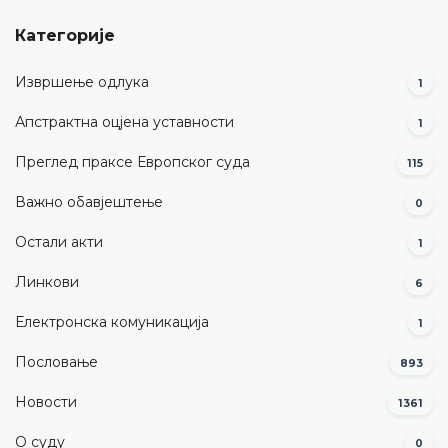
Категорије
Извршење одлука
1
Апстрактна оцјена уставности
1
Преглед праксе Европског суда
115
Важно обавјештење
0
Остали акти
1
Линкови
6
Електронска комуникација
1
Пословање
893
Новости
1361
О суду
0