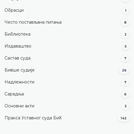
Обрасци
1
Често постављана питања
8
Библиотека
2
Издаваштво
5
Састав суда
7
Бивше судије
26
Надлежности
7
Сарадња
6
Основни акти
3
Пракса Уставног суда БиХ
142