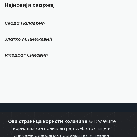
Најновији садржај
Сеада Палаврић
Златко М. Кнежевић
Миодраг Симовић
Уставни суд Босне и Херцеговине
Ова страница користи колачиће
🍪 Колачиће
користимо за правилан рад web странице и
снимање одабраних поставки попут језика.