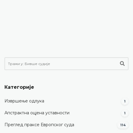
Категорије
Извршење одлука
1
Апстрактна оцјена уставности
1
Преглед праксе Европског суда
114