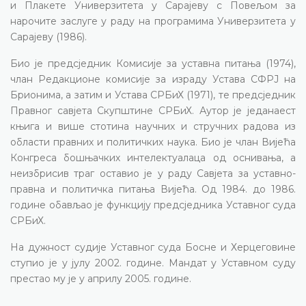
и Плакете Универзитета у Сарајеву с Повељом за
нарочите заслуге у раду на програмима Универзитета у
Сарајеву (1986).
Био је предсједник Комисије за уставна питања (1974),
члан Редакционе комисије за израду Устава СФРЈ на
Брионима, а затим и Устава СРБиХ (1971), те предсједник
Правног савјета Скупштине СРБиХ. Аутор је једанаест
књига и више стотина научних и стручних радова из
области правних и политичких наука. Био је члан Вијећа
Конгреса бошњачких интелектуалаца од оснивања, а
неизбрисив траг оставио је у раду Савјета за уставно-
правна и политичка питања Вијећа. Од 1984. до 1986.
године обављао је функцију предсједника Уставног суда
СРБиХ.
На дужност судије Уставног суда Босне и Херцеговине
ступио је у јулу 2002. године. Мандат у Уставном суду
престао му је у априлу 2005. године.