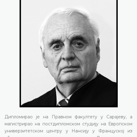
Дипломирао је на Правном факултету у Сарајеву, а
магистрирао на постдипломском студију на Европском
универзитетском центру у Нансију у Француској из