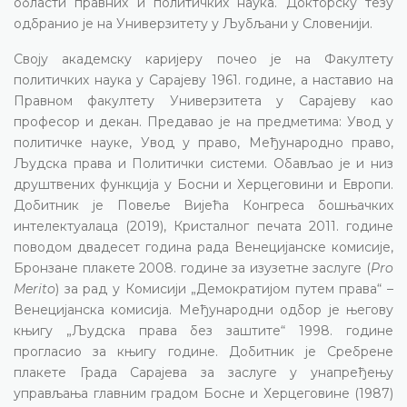
области правних и политичких наука. Докторску тезу
одбранио је на Универзитету у Љубљани у Словенији.
Своју академску каријеру почео је на Факултету
политичких наука у Сарајеву 1961. године, а наставио на
Правном факултету Универзитета у Сарајеву као
професор и декан. Предавао је на предметима: Увод у
политичке науке, Увод у право, Међународно право,
Људска права и Политички системи. Обављао је и низ
друштвених функција у Босни и Херцеговини и Европи.
Добитник је Повеље Вијећа Конгреса бошњачких
интелектуалаца (2019), Кристалног печата 2011. године
поводом двадесет година рада Венецијанске комисије,
Бронзане плакете 2008. године за изузетне заслуге (
Pro
Merito
) за рад у Комисији „Демократијом путем права“ –
Венецијанска комисија. Међународни одбор је његову
књигу „Људска права без заштите“ 1998. године
прогласио за књигу године. Добитник је Сребрене
плакете Града Сарајева за заслуге у унапређењу
управљања главним градом Босне и Херцеговине (1987)