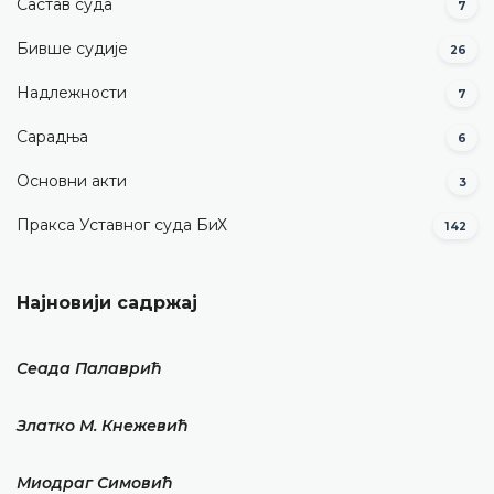
Састав суда
7
Бивше судије
26
Надлежности
7
Сарадња
6
Основни акти
3
Пракса Уставног суда БиХ
142
Најновији садржај
Сеада Палаврић
Златко М. Кнежевић
Миодраг Симовић