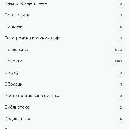
Важно обавјештење
0
Остали акти
1
Линкови
6
Електронска комуникација
1
Пословање
893
Новости
1361
О суду
0
Обрасци
1
Често постављана питања
8
Библиотека
2
Издаваштво
5