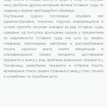
нису уређени другим интерним актима Уставног суда, те
садржај и форма припадајућих образаца.
Унутрашње судско пословање обухвата све
административне, техничке, стручне, информационе и
остале пратеће послове значајне за рад Уставног суда,
одвојене од поступка доношења одлука у предметима
из надлежности Уставног суда, као што су: пријем,
отварање, прегледање, завођење и распоређивање
поште, односно аката, књиге евиденције и
класификационе ознаке предмета, достављање
предмета и аката у рад, враћање ријешених предмета у
Писарницу, развођење предмета и отпрема поште,
архивирање списа, пријем странака и увид у спис, печати
и штамбиљи, те службени акти.