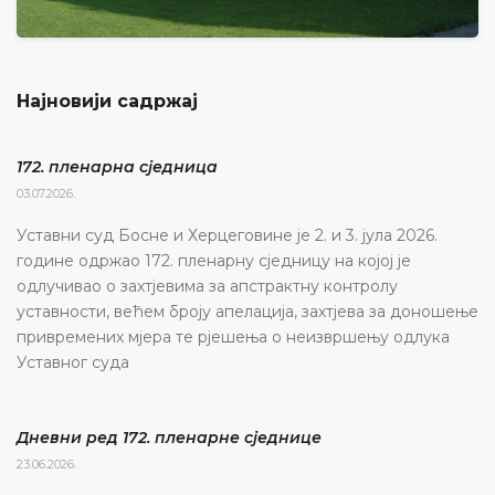
Најновији садржај
172. пленарна сједницa
03.07.2026.
Уставни суд Босне и Херцеговине је 2. и 3. јула 2026.
године одржао 172. пленарну сједницу на којој је
одлучивао о захтјевима за апстрактну контролу
уставности, већем броју апелација, захтјева за доношење
привремених мјера те рјешења о неизвршењу одлука
Уставног суда
Дневни ред 172. пленарне сједнице
23.06.2026.