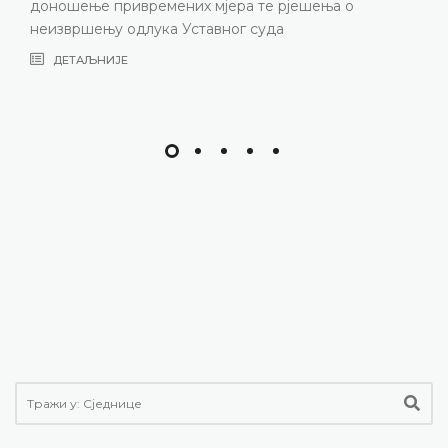
 мјера те рјешења о
тавног суда