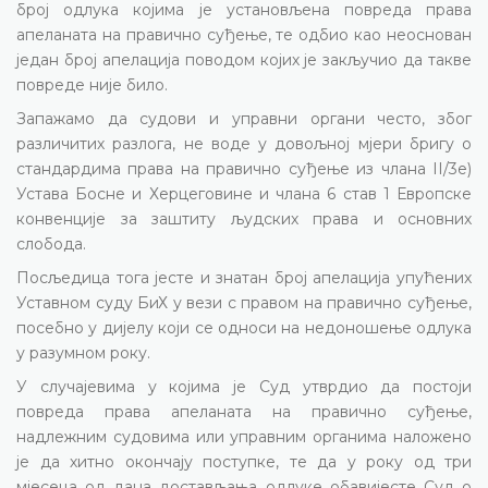
број одлука којима је установљена повреда права
апеланата на правично суђење,
те одбио као неоснован
један број апелација поводом којих је закључио да такве
повреде није било.
Запажамо да судови и управни органи често, због
различитих разлога, не воде у довољној мјери бригу о
стандардима права на правично суђење из члана
II/
3е)
Устава Босне и Херцеговине и члана 6 став 1 Европске
конвенције за заштиту људских права и основних
слобода.
Посљедица тога јесте и знатан број апелација упућених
Уставном суду БиХ у вези с правом на правично суђење,
посебно у дијелу који се односи на недоношење одлука
у разумном року.
У случајевима у којима је Суд утврдио да постоји
повреда права апеланата на правично суђење,
надлежним судовима или управним органима наложено
је да хитно окончају поступке, те да у року од три
мјесеца од дана достављања одлуке обавијесте Суд о