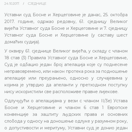
24.10.2017.
СЈЕДНИЦЕ
Уставни суд Босне и Херцеговине је данас, 25. октобра
2017. године, одржао редовну, 61.
сједницу Великог
вијећа
Уставног суда Босне и Херцеговине и 7. сједницу
Уставног суда Босне и Херцеговине (у саставу шест
домаћих судија).
У оквиру 61. сједнице Великог вијећа, у складу с чланом
18 став (3) Правила Уставног суда Босне и Херцеговине,
Суд је одбацио један број апелација које су поднесене
неправовремено, или након протека рока за подношење
апелације или преурањено, односно у случајевима у
којима је утврдио да апеланти у претходном поступку
нису искористили све расположиве правне лијекове.
Одлучујући о апелацијама у вези с чланом
II/
3е)
Устава
Босне и Херцеговине и чланом 6 став 1 Европске
конвенције за заштиту људских права и основних
слобода у односу на доношење одлуке у разумном року,
о допустивости и меритуму, Уставни суд је донио један