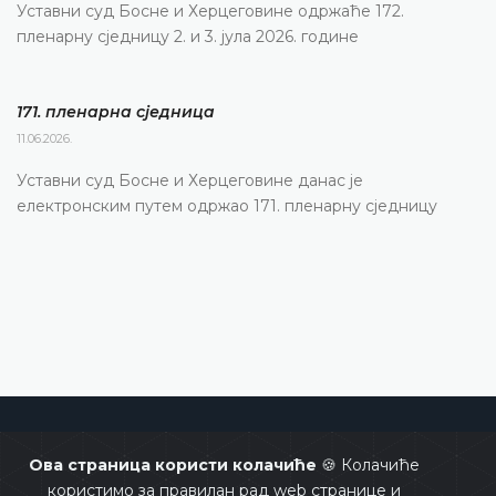
Уставни суд Босне и Херцеговине одржаће 172.
пленарну сједницу 2. и 3. јула 2026. године
171. пленарна сједницa
11.06.2026.
Уставни суд Босне и Херцеговине данас је
електронским путем одржао 171. пленарну сједницу
Уставни суд Босне и Херцеговине
Ова страница користи колачиће
🍪 Колачиће
користимо за правилан рад web странице и