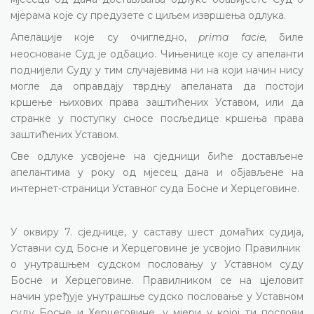
мјерама које су предузете с циљем извршења одлука.
Апелације које су очигледно,
prima facie
,
биле
неосноване Суд је одбацио.
Чињенице које су апеланти
поднијели Суду у тим случајевима ни на који начин нису
могле да оправдају тврдњу апеланата да постоји
кршење њихових права заштићених Уставом, или да
странке у поступку сносе посљедице кршења права
заштићених Уставом.
Све одлуке усвојене на сједници биће достављене
апелантима у року од мјесец дана и објављене на
интернет-страници Уставног суда Босне и Херцеговине.
У оквиру 7. сједнице, у саставу шест домаћих судија,
Уставни суд Босне и Херцеговине је усвојио Правилник
о унутрашњем судском пословању у Уставном суду
Босне и Херцеговине. Правилником се на цјеловит
начин уређује унутрашње судско пословање у Уставном
суду Босне и Херцеговине, у мјери у којој ти послови