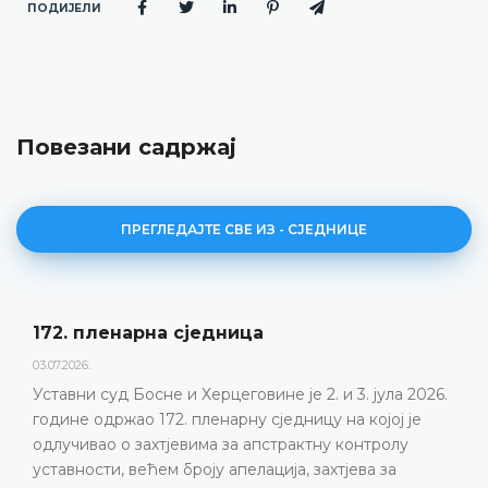
ПОДИЈЕЛИ
Повезани садржај
ПРЕГЛЕДАЈТЕ СВЕ ИЗ - СЈЕДНИЦЕ
дницa
Дневни ред 172. п
23.06.2026.
цеговине је 2. и 3. јула 2026.
Уставни суд Босне и Х
нарну сједницу на којој је
пленарну сједницу 2. и 
 за апстрактну контролу
ДЕТАЉНИЈЕ
 апелација, захтјева за