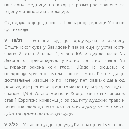
пленарну сједницу на којој је разматрао захтјеве за
оцјену уставности и апелације.
Од одлука које је донио на Пленарној сједници Уставни
суд издваја:
У 16/21
– Уставни суд је, одлучујући о захтјеву
Општинског суда у Завидовићима за оцјену уставности
члана 21 став 2 тачка 4, члана 105 и дијела члана 75
Закона о прекршајима, утврдио да дио члана 75
цитираног закона који гласи: „Када је рјешење о
прекршају уручено путем поште, сматраће се да је
достављање извршено по истеку пет радних дана од
дана када је рјешење предато на пошту“ није у складу са
чланом II/3е) Устава Босне и Херцеговине и чланом 6
став 1 Европске конвенције за заштиту људских права и
основних слобода
зато што за посљедицу може имати
губитак права на приступ суду
.
У 2/22
– Уставни суд је, одлучујући о захтјеву 15 чланова