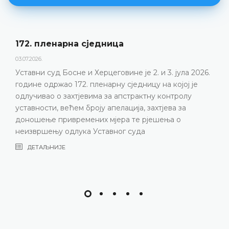
172. пленарна сједницa
03.07.2026.
Уставни суд Босне и Херцеговине је 2. и 3. јула 2026.
године одржао 172. пленарну сједницу на којој је
одлучивао о захтјевима за апстрактну контролу
уставности, већем броју апелација, захтјева за
доношење привремених мјера те рјешења о
неизвршењу одлука Уставног суда
ДЕТАЉНИЈЕ