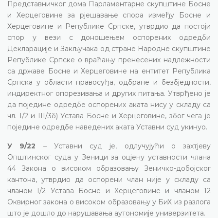
Представничког дома Парламентарне скупштине Босне
и Херцеговине за рјешавање спора између Босне и
Херцеговине и Републике Српске, утврдио да постоји
спор у вези с доношењем оспорених одредби
Декларације и Закључака од стране Народне скупштине
Републике Српске о враћању пренесених надлежности
са државе Босне и Херцеговине на ентитет Република
Српска у области правосуђа, одбране и безбједности,
индиректног опорезивања и других питања. Утврђено је
да поједине одредбе оспорених аката нису у складу са
чл. I/2 и III/3б) Устава Босне и Херцеговине, због чега је
поједине одредбе наведених аката Уставни суд укинуо.
У 9/22
– Уставни суд је, одлучујући о захтјеву
Општинског суда у Зеници за оцјену уставности члана
44 Закона о високом образовању Зеничко-добојског
кантона, утврдио да оспорени члан није у складу са
чланом I/2 Устава Босне и Херцеговине и чланом 12
Оквирног закона о високом образовању у БиХ из разлога
што је дошло до нарушавања аутономије универзитета.