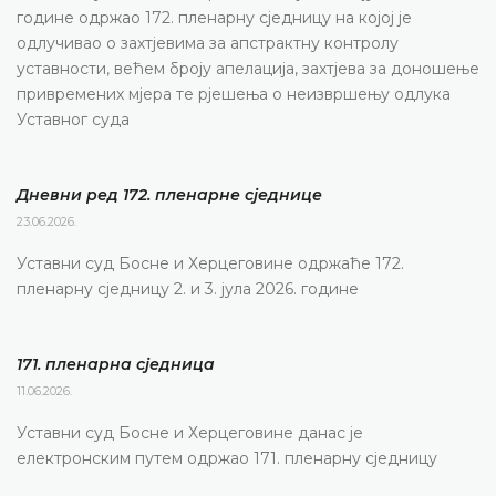
године одржао 172. пленарну сједницу на којој је
одлучивао о захтјевима за апстрактну контролу
уставности, већем броју апелација, захтјева за доношење
привремених мјера те рјешења о неизвршењу одлука
Уставног суда
Дневни ред 172. пленарне сједнице
23.06.2026.
Уставни суд Босне и Херцеговине одржаће 172.
пленарну сједницу 2. и 3. јула 2026. године
171. пленарна сједницa
11.06.2026.
Уставни суд Босне и Херцеговине данас је
електронским путем одржао 171. пленарну сједницу