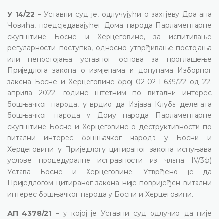
У 14/22
– Уставни суд је, одлучујући о захтјеву Драгана
Човића, предсједавајућег Дома народа Парламентарне
скупштине Босне и Херцеговине, за испитивање
регуларности поступка, односно утврђивање постојања
или непостојања уставног основа за проглашење
Приједлога закона о измјенама и допунама Изборног
закона Босне и Херцеговине број 02-02-1-639/22 од 22.
априла 2022. године штетним по витални интерес
бошњачког народа, утврдио да Изјава Клуба делегата
бошњачког народа у Дому народа Парламентарне
скупштине Босне и Херцеговине о деструктивности по
витални интерес бошњачког народа у Босни и
Херцеговини у Приједлогу цитираног закона испуњава
услове процедуралне исправности из члана IV/3ф)
Устава Босне и Херцеговине. Утврђено је да
Приједлогом цитираног закона није повријеђен витални
интерес бошњачког народа у Босни и Херцеговини.
АП 4378/21
– у којој је Уставни суд одлучио да није