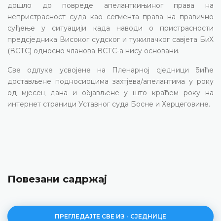
дошло до повреде апеланткињиног права на
непристрасност суда као сегмента права на правично
суђење у ситуацији када наводи о пристрасности
предсједника Високог судског и тужилачког савјета БиХ
(ВСТС) односно чланова ВСТС-а нису основани.
Све одлуке усвојене на Пленарној сједници биће
достављене подносиоцима захтјева/апелантима у року
од мјесец дана и објављене у што краћем року на
интернет страници Уставног суда Босне и Херцеговине.
Повезани садржај
ПРЕГЛЕДАЈТЕ СВЕ ИЗ - СЈЕДНИЦЕ