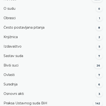
O sudu
0
Obrasci
1
Često postavljana pitanja
8
Knjižnica
2
Izdavaštvo
5
Sastav suda
7
Bivši suci
26
Ovlasti
7
Suradnja
6
Osnovni akti
3
Praksa Ustavnog suda BiH
142