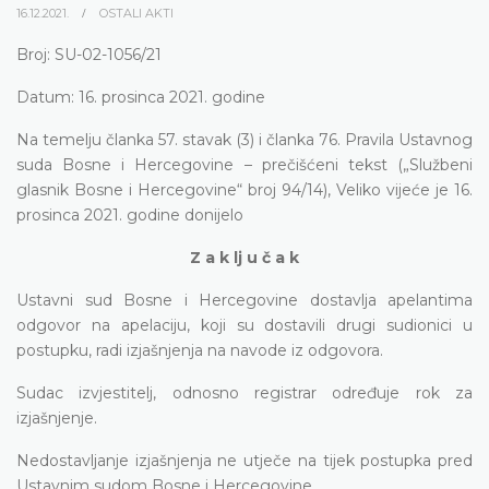
16.12.2021.
OSTALI AKTI
Broj: SU-02-1056/21
Datum: 16. prosinca 2021. godine
Na temelju članka 57. stavak (3) i članka 76. Pravila Ustavnog
suda Bosne i Hercegovine – prečišćeni tekst („Službeni
glasnik Bosne i Hercegovine“ broj 94/14), Veliko vijeće je 16.
prosinca 2021. godine donijelo
Z a k lj u č a k
Ustavni sud Bosne i Hercegovine dostavlja apelantima
odgovor na apelaciju, koji su dostavili drugi sudionici u
postupku, radi izjašnjenja na navode iz odgovora.
Sudac izvjestitelj, odnosno registrar određuje rok za
izjašnjenje.
Nedostavljanje izjašnjenja ne utječe na tijek postupka pred
Ustavnim sudom Bosne i Hercegovine.