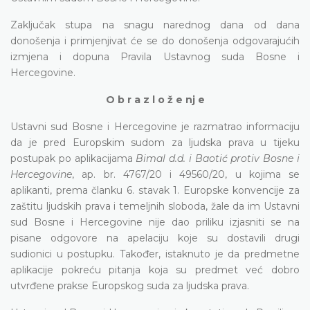
Zaključak stupa na snagu narednog dana od dana
donošenja i primjenjivat će se do donošenja odgovarajućih
izmjena i dopuna Pravila Ustavnog suda Bosne i
Hercegovine.
O b r a z l o ž e nj e
Ustavni sud Bosne i Hercegovine je razmatrao informaciju
da je pred Europskim sudom za ljudska prava u tijeku
postupak po aplikacijama
Bimal d.d. i Baotić protiv Bosne i
Hercegovine
, ap. br. 4767/20 i 49560/20, u kojima se
aplikanti, prema članku 6. stavak 1. Europske konvencije za
zaštitu ljudskih prava i temeljnih sloboda, žale da im Ustavni
sud Bosne i Hercegovine nije dao priliku izjasniti se na
pisane odgovore na apelaciju koje su dostavili drugi
sudionici u postupku. Također, istaknuto je da predmetne
aplikacije pokreću pitanja koja su predmet već dobro
utvrđene prakse Europskog suda za ljudska prava.