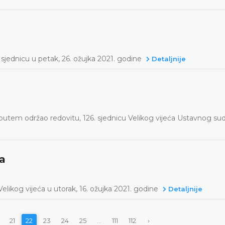
sjednicu u petak, 26. ožujka 2021. godine
Detaljnije
putem održao redovitu, 126. sjednicu Velikog vijeća Ustavnog su
ća
likog vijeća u utorak, 16. ožujka 2021. godine
Detaljnije
21
22
23
24
25
...
111
112
›