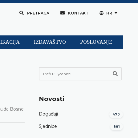
PRETRAGA
KONTAKT
HR
IKACIJA
IZDAVAŠTVO
POSLOVANJE
Novosti
 suda Bosne
Događaji
470
Sjednice
891