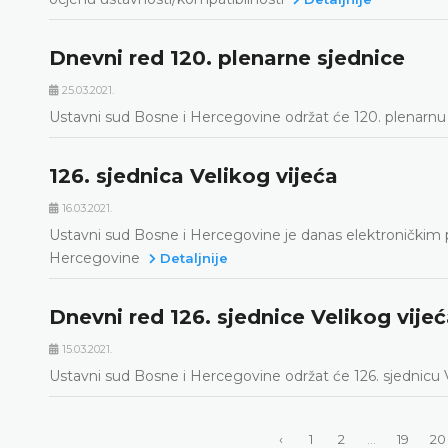
Dnevni red 120. plenarne sjednice
25.03.2021.
Ustavni sud Bosne i Hercegovine održat će 120. plenarnu 
126. sjednica Velikog vijeća
16.03.2021.
Ustavni sud Bosne i Hercegovine je danas elektroničkim 
Hercegovine
Detaljnije
Dnevni red 126. sjednice Velikog vije
15.03.2021.
Ustavni sud Bosne i Hercegovine održat će 126. sjednicu Ve
‹
1
2
...
19
20