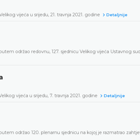
likog vijeća u srijedu, 21. travnja 2021. godine
Detaljnije
putem održao redovnu, 127. sjednicu Velikog vijeća Ustavnog su
a
likog vijeća u srijedu, 7. travnja 2021. godine
Detaljnije
utem održao 120. plenarnu sjednicu na kojoj je razmatrao zahtj