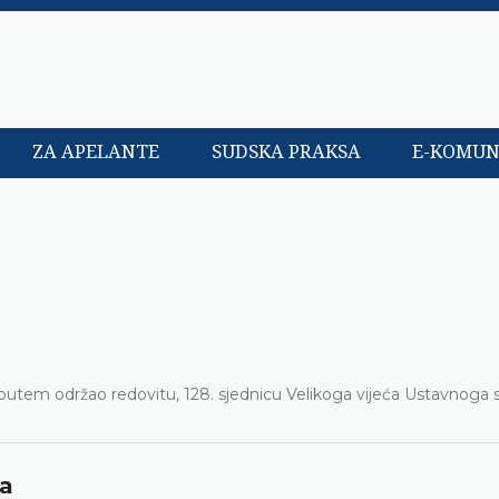
ZA APELANTE
SUDSKA PRAKSA
E-KOMUN
putem održao redovitu, 128. sjednicu Velikoga vijeća Ustavnoga
ća