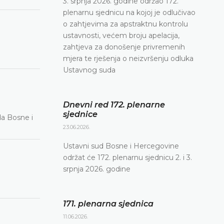
3. srpnja 2026. godine održao 172.
plenarnu sjednicu na kojoj je odlučivao
o zahtjevima za apstraktnu kontrolu
ustavnosti, većem broju apelacija,
zahtjeva za donošenje privremenih
mjera te rješenja o neizvršenju odluka
Ustavnog suda
Dnevni red 172. plenarne
sjednice
da Bosne i
23.06.2026.
Ustavni sud Bosne i Hercegovine
održat će 172. plenarnu sjednicu 2. i 3.
srpnja 2026. godine
171. plenarna sjednica
11.06.2026.