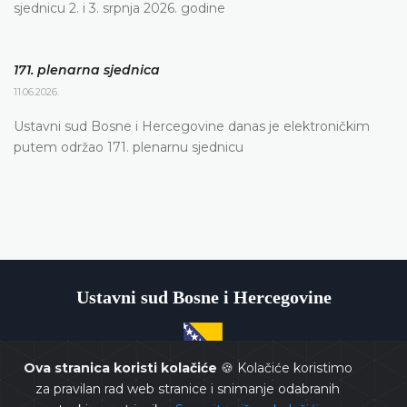
sjednicu 2. i 3. srpnja 2026. godine
171. plenarna sjednica
11.06.2026.
Ustavni sud Bosne i Hercegovine danas je elektroničkim
putem održao 171. plenarnu sjednicu
Ustavni sud Bosne i Hercegovine
Ova stranica koristi kolačiće
🍪 Kolačiće koristimo
Copyrights @ 2026
Ustavni sud BiH
Sva prava zadržana.
za pravilan rad web stranice i snimanje odabranih