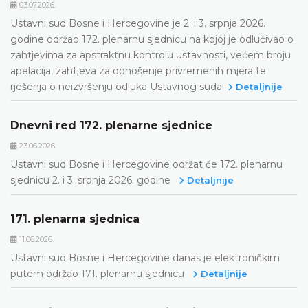
03.07.2026.
Ustavni sud Bosne i Hercegovine je 2. i 3. srpnja 2026.
godine održao 172. plenarnu sjednicu na kojoj je odlučivao o
zahtjevima za apstraktnu kontrolu ustavnosti, većem broju
apelacija, zahtjeva za donošenje privremenih mjera te
rješenja o neizvršenju odluka Ustavnog suda
Detaljnije
Dnevni red 172. plenarne sjednice
23.06.2026.
Ustavni sud Bosne i Hercegovine održat će 172. plenarnu
sjednicu 2. i 3. srpnja 2026. godine
Detaljnije
171. plenarna sjednica
11.06.2026.
Ustavni sud Bosne i Hercegovine danas je elektroničkim
putem održao 171. plenarnu sjednicu
Detaljnije