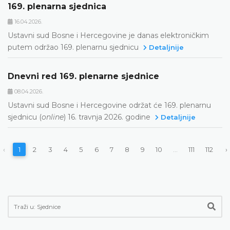
169. plenarna sjednica
16.04.2026.
Ustavni sud Bosne i Hercegovine je danas elektroničkim
putem održao 169. plenarnu sjednicu
Detaljnije
Dnevni red 169. plenarne sjednice
08.04.2026.
Ustavni sud Bosne i Hercegovine održat će 169. plenarnu
sjednicu (
online
) 16. travnja 2026. godine
Detaljnije
‹
1
2
3
4
5
6
7
8
9
10
...
111
112
›