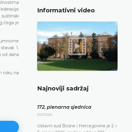
lnostima
ederacije
Informativni video
 suštinski
g čega je
razumnome
stavak 1.
i od dana
m roku na
Najnoviji sadržaj
172. plenarna sjednica
03.07.2026.
Ustavni sud Bosne i Hercegovine je 2. i