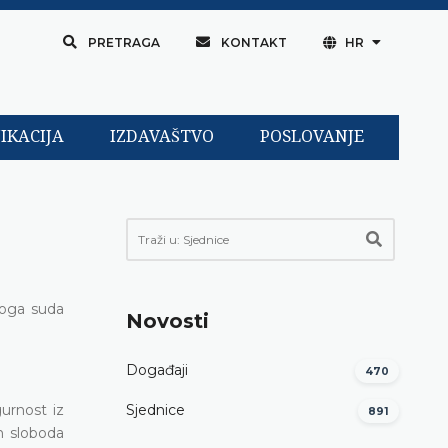
PRETRAGA
KONTAKT
HR
IKACIJA
IZDAVAŠTVO
POSLOVANJE
noga suda
Novosti
Događaji
470
urnost iz
Sjednice
891
ih sloboda