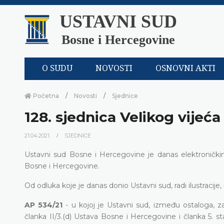
USTAVNI SUD
Bosne i Hercegovine
O SUDU
NOVOSTI
OSNOVNI AKTI
Početna
Novosti
Sjednice
128. sjednica Velikog vijeća
21.04.2021.
SJEDNICE
Ustavni sud Bosne i Hercegovine je danas elektronički
Bosne i Hercegovine.
Od odluka koje je danas donio Ustavni sud, radi ilustracije, 
AP 534/21
- u kojoj je Ustavni sud, između ostaloga, z
članka II/3.(d) Ustava Bosne i Hercegovine i članka 5. s