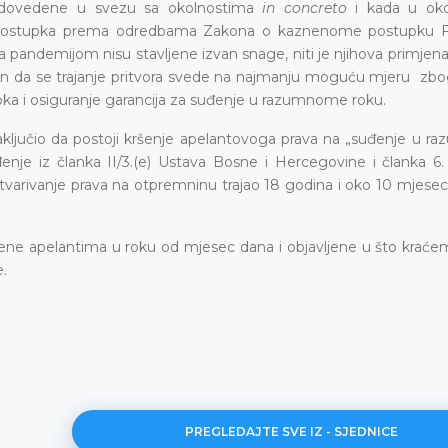
su dovedene u svezu sa okolnostima
in concreto
i kada u oko
je postupka prema odredbama Zakona o kaznenome postupku F
pandemijom nisu stavljene izvan snage, niti je njihova primjena
in da se trajanje pritvora svede na najmanju moguću mjeru zbo
ka i osiguranje garancija za suđenje u razumnome roku.
 zaključio da postoji kršenje apelantovoga prava na „suđenje u 
je iz članka II/3.(e) Ustava Bosne i Hercegovine i članka 6. 
varivanje prava na otpremninu trajao 18 godina i oko 10 mjesec
ljene apelantima u roku od mjesec dana i objavljene u što kraće
.
PREGLEDAJTE SVE IZ - SJEDNICE