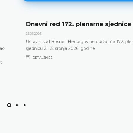
Dnevni red 172. plenarne sjednice
23.06.2026.
Ustavni sud Bosne i Hercegovine održat će 172. ple
vao
sjednicu 2. i 3. srpnja 2026. godine
DETALJNIJE
ra