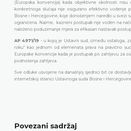
(Europska konvencija) kada objektivne okolnosti ni
konkretnoga slučaja nije osigurano efektivno vođen
Bosne i Hercegovine, koje donošenjem naredbi u svezi sa 
ograničena. Naime, kazneni postupak nije vođen na nač
naloženo poduzimanje mjera za efikasan nastavak postup
AP 4971/19
- u kojoj je Ustavni sud, između ostaloga,
roku“ kao jednom od elemenata prava na pravično suđen
Europske konvencije kada je postupak po zahtjevu za ost
podnošenja zahtjeva.
Sve odluke usvojene na današnjoj sjednici bit će dostav
internetskoj stranici Ustavnoga suda Bosne i Hercegovine
Povezani sadržaj