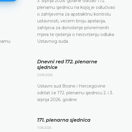
3. srpnja 2026. godine održao 172.
plenarnu sjednicu na kojoj je odlučivao
o zahtjevima za apstraktnu kontrolu
ustavnosti, većem broju apelacija,
171. plenarna sjednica
zahtjeva za donošenje privremenih
11.06.2026.
mjera te rješenja o neizvršenju odluka
narnu
Ustavni sud Bosne i Hercegovine danas je elekt
Ustavnog suda
putem održao 171. plenarnu sjednicu
DETALJNIJE
Dnevni red 172. plenarne
sjednice
23.06.2026.
Ustavni sud Bosne i Hercegovine
održat će 172. plenarnu sjednicu 2. i 3.
srpnja 2026. godine
171. plenarna sjednica
11.06.2026.