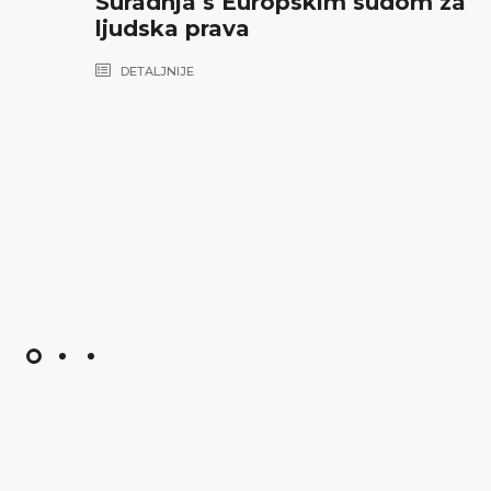
Suradnja s Europskim sudom za
ljudska prava
DETALJNIJE