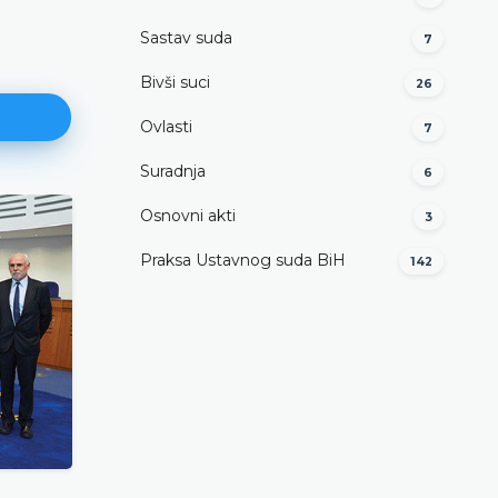
Sastav suda
7
Bivši suci
26
Ovlasti
7
Suradnja
6
Osnovni akti
3
Praksa Ustavnog suda BiH
142