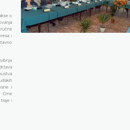
rakse o
ovanja
tručne
resa i
stavno
svibnja
država
kustva
udskih
osne i
i Crne
raje i