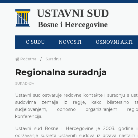
USTAVNI SUD
Bosne i Hercegovine
O SUDU
NOVOSTI
OSNOVNI AKTI
Početna
Suradnja
Regionalna suradnja
SURADNJA
Ustavni sud ostvaruje redovne kontakte i suradnju s us
sudovima zemalja iz regije, kako bilateralno t
sudjelovanjem, odnosno organiziranjem region
konferencija.
Ustavni sud Bosne i Hercegovine je 2003. godine in
održavanje susreta ustavnih sudova iz država nastalih