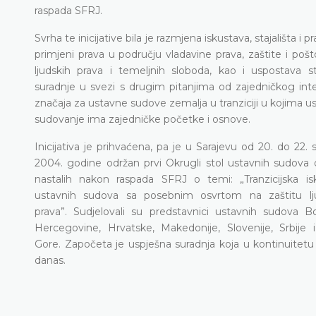
raspada SFRJ.
Svrha te inicijative bila je razmjena iskustava, stajališta i p
primjeni prava u području vladavine prava, zaštite i pošt
ljudskih prava i temeljnih sloboda, kao i uspostava s
suradnje u svezi s drugim pitanjima od zajedničkog inte
značaja za ustavne sudove zemalja u tranziciji u kojima u
sudovanje ima zajedničke početke i osnove.
Inicijativa je prihvaćena, pa je u Sarajevu od 20. do 22. 
2004. godine održan prvi Okrugli stol ustavnih sudova 
nastalih nakon raspada SFRJ o temi: „Tranzicijska is
ustavnih sudova sa posebnim osvrtom na zaštitu lj
prava”. Sudjelovali su predstavnici ustavnih sudova B
Hercegovine, Hrvatske, Makedonije, Slovenije, Srbije 
Gore. Započeta je uspješna suradnja koja u kontinuitetu t
danas.