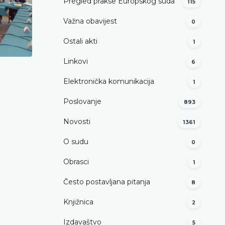
Pregled prakse Europskog suda
115
Važna obavijest
0
Ostali akti
1
Linkovi
6
Elektronička komunikacija
1
Poslovanje
893
Novosti
1361
O sudu
0
Obrasci
1
Često postavljana pitanja
8
Knjižnica
2
Izdavaštvo
5