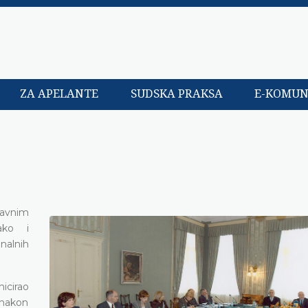
ZA APELANTE
SUDSKA PRAKSA
E-KOMUN
tavnim
ako i
alnih
icirao
 nakon