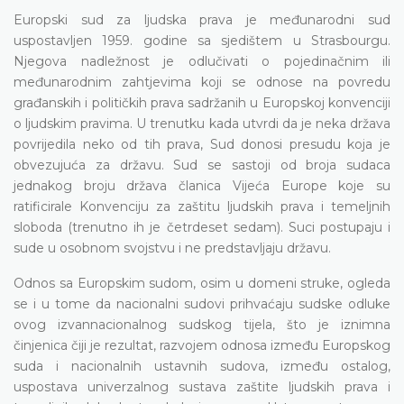
Europski sud za ljudska prava je međunarodni sud
uspostavljen 1959. godine sa sjedištem u Strasbourgu.
Njegova nadležnost je odlučivati o pojedinačnim ili
međunarodnim zahtjevima koji se odnose na povredu
građanskih i političkih prava sadržanih u Europskoj konvenciji
o ljudskim pravima. U trenutku kada utvrdi da je neka država
povrijedila neko od tih prava, Sud donosi presudu koja je
obvezujuća za državu. Sud se sastoji od broja sudaca
jednakog broju država članica Vijeća Europe koje su
ratificirale Konvenciju za zaštitu ljudskih prava i temeljnih
sloboda (trenutno ih je četrdeset sedam). Suci postupaju i
sude u osobnom svojstvu i ne predstavljaju državu.
Odnos sa Europskim sudom, osim u domeni struke, ogleda
se i u tome da nacionalni sudovi prihvaćaju sudske odluke
ovog izvannacionalnog sudskog tijela, što je iznimna
činjenica čiji je rezultat, razvojem odnosa između Europskog
suda i nacionalnih ustavnih sudova, između ostalog,
uspostava univerzalnog sustava zaštite ljudskih prava i