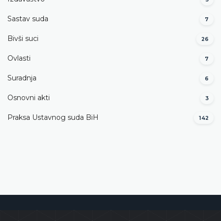
Sastav suda
7
Bivši suci
26
Ovlasti
7
Suradnja
6
Osnovni akti
3
Praksa Ustavnog suda BiH
142
Ustavni sud Bosne i Hercegovine