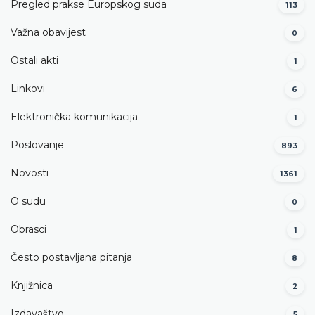
Pregled prakse Europskog suda
113
Važna obavijest
0
Ostali akti
1
Linkovi
6
Elektronička komunikacija
1
Poslovanje
893
Novosti
1361
O sudu
0
Obrasci
1
Često postavljana pitanja
8
Knjižnica
2
Izdavaštvo
5