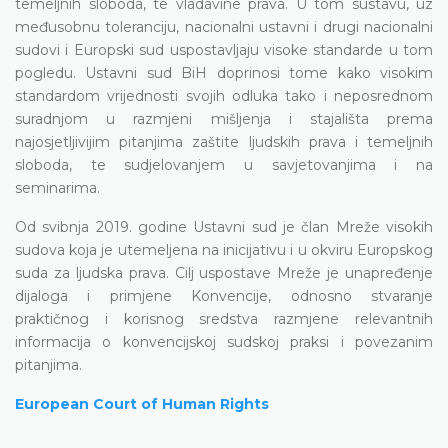
temeljnih sloboda, te vladavine prava. U tom sustavu, uz
međusobnu toleranciju, nacionalni ustavni i drugi nacionalni
sudovi i Europski sud uspostavljaju visoke standarde u tom
pogledu. Ustavni sud BiH doprinosi tome kako visokim
standardom vrijednosti svojih odluka tako i neposrednom
suradnjom u razmjeni mišljenja i stajališta prema
najosjetljivijim pitanjima zaštite ljudskih prava i temeljnih
sloboda, te sudjelovanjem u savjetovanjima i na
seminarima.
Od svibnja 2019. godine Ustavni sud je član Mreže visokih
sudova koja je utemeljena na inicijativu i u okviru Europskog
suda za ljudska prava. Cilj uspostave Mreže je unapređenje
dijaloga i primjene Konvencije, odnosno stvaranje
praktičnog i korisnog sredstva razmjene relevantnih
informacija o konvencijskoj sudskoj praksi i povezanim
pitanjima.
European Court of Human Rights