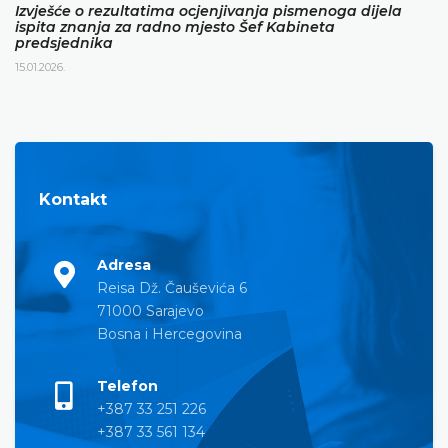
Izvješće o rezultatima ocjenjivanja pismenoga dijela
ispita znanja za radno mjesto Šef Kabineta
predsjednika
15.01.2026.
Kontakt
Adresa
Reisa Dž. Čauševića 6
71000 Sarajevo
Bosna i Hercegovina
Telefon
+387 33 251 226
+387 33 561 134