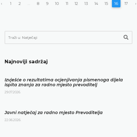
‹
1
2
...
8
9
10
11
12
13
14
15
16
17
›
Najnoviji sadržaj
Izvješće o rezultatima ocjenjivanja pismenoga dijela
ispita znanja za radno mjesto prevoditelj
29.07.2026.
Javni natječaj za radno mjesto Prevoditelja
22.06.2026.