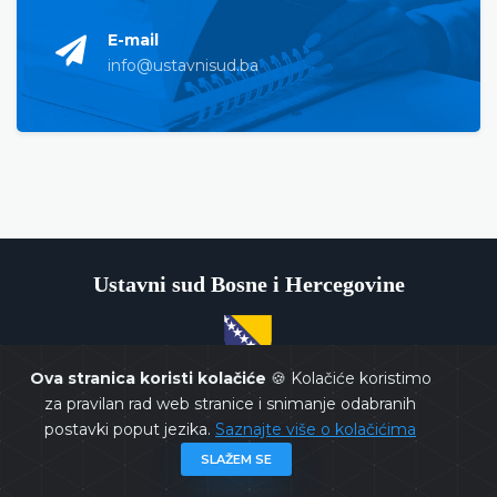
E-mail
info@ustavnisud.ba
Ustavni sud Bosne i Hercegovine
Ova stranica koristi kolačiće
🍪 Kolačiće koristimo
Copyrights @ 2026
Ustavni sud BiH
Sva prava zadržana.
za pravilan rad web stranice i snimanje odabranih
postavki poput jezika.
Saznajte više o kolačićima
SLAŽEM SE