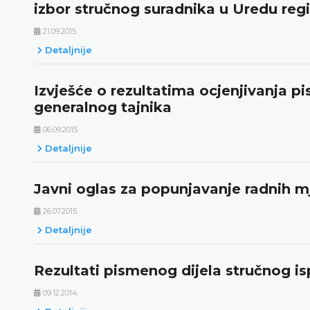
izbor stručnog suradnika u Uredu regi
21.09.2015.
Detaljnije
Izvješće o rezultatima ocjenjivanja p
generalnog tajnika
06.09.2015.
Detaljnije
Javni oglas za popunjavanje radnih mj
26.07.2015.
Detaljnije
Rezultati pismenog dijela stručnog isp
09.12.2014.