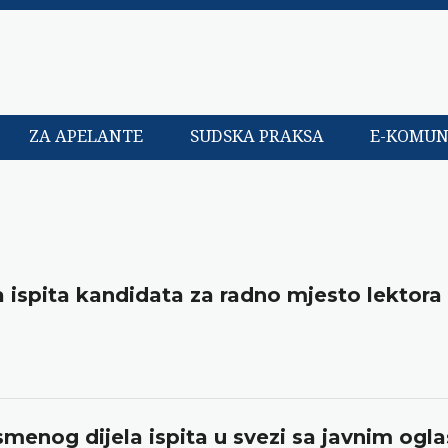
ZA APELANTE
SUDSKA PRAKSA
E-KOMUN
a ispita kandidata za radno mjesto lektora 
ismenog dijela ispita u svezi sa javnim ogl