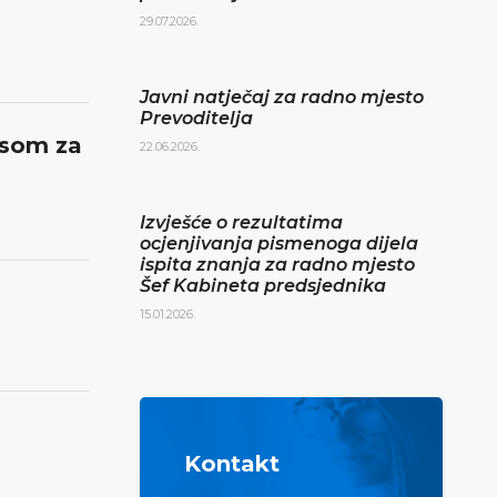
29.07.2026.
Javni natječaj za radno mjesto
Prevoditelja
asom za
22.06.2026.
Izvješće o rezultatima
ocjenjivanja pismenoga dijela
ispita znanja za radno mjesto
Šef Kabineta predsjednika
15.01.2026.
Kontakt