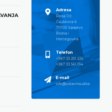
Adresa
AVANJA
Reisa Dž.
Čauševića 6
71000 Sarajevo
Bosna i
Hercegovina
Telefon
+387 33 251 226
+387 33 561 134
E-mail
info@ustavnisud.ba