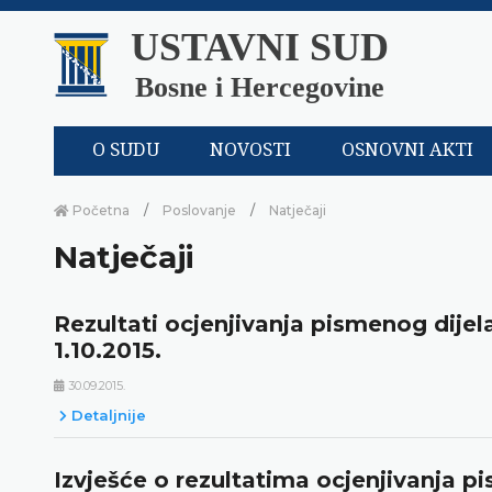
USTAVNI SUD
Bosne i Hercegovine
O SUDU
NOVOSTI
OSNOVNI AKTI
Početna
Poslovanje
Natječaji
Natječaji
Rezultati ocjenjivanja pismenog dijel
1.10.2015.
30.09.2015.
Detaljnije
Izvješće o rezultatima ocjenjivanja p