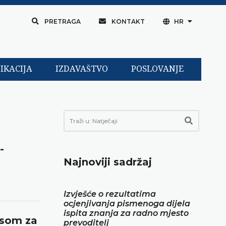
PRETRAGA
KONTAKT
HR
IKACIJA
IZDAVAŠTVO
POSLOVANJE
-
Najnoviji sadržaj
Izvješće o rezultatima
ocjenjivanja pismenoga dijela
ispita znanja za radno mjesto
asom za
prevoditelj