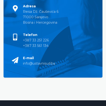
Adresa
Reisa Dž. Čauševića 6
71000 Sarajevo
Bosna i Hercegovina
Telefon
+387 33 251 226
+387 33 561 134
E-mail
info@ustavnisud.ba