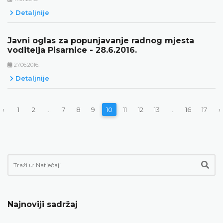
Detaljnije
Javni oglas za popunjavanje radnog mjesta
voditelja Pisarnice - 28.6.2016.
27.06.2016.
Detaljnije
‹
1
2
...
7
8
9
10
11
12
13
...
16
17
›
Najnoviji sadržaj