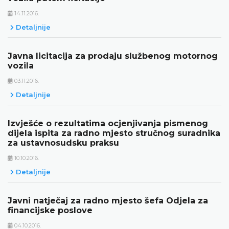
14.11.2016.
Detaljnije
Javna licitacija za prodaju službenog motornog
vozila
03.11.2016.
Detaljnije
Izvješće o rezultatima ocjenjivanja pismenog
dijela ispita za radno mjesto stručnog suradnika
za ustavnosudsku praksu
10.10.2016.
Detaljnije
Javni natječaj za radno mjesto šefa Odjela za
financijske poslove
04.10.2016.