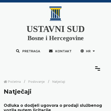
USTAVNI SUD
Bosne i Hercegovine
PRETRAGA
KONTAKT
HR
Početna
Poslovanje
Natječaji
Natječaji
Odluka o dodjeli ugovora o prodaji službenog
vozila putem licitacije