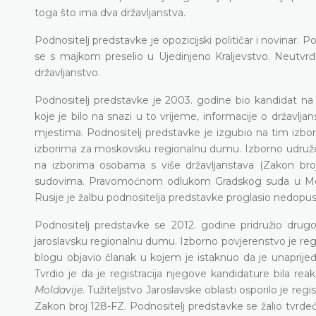
toga što ima dva državljanstva.
Podnositelj predstavke je opozicijski političar i novinar. P
se s majkom preselio u Ujedinjeno Kraljevstvo. Neutvrđ
državljanstvo.
Podnositelj predstavke je 2003. godine bio kandidat 
koje je bilo na snazi u to vrijeme, informacije o državl
mjestima. Podnositelj predstavke je izgubio na tim izbor
izborima za moskovsku regionalnu dumu. Izborno udružen
na izborima osobama s više državljanstava (Zakon bro
sudovima. Pravomoćnom odlukom Gradskog suda u Moskv
Rusije je žalbu podnositelja predstavke proglasio nedopu
Podnositelj predstavke se 2012. godine pridružio drugo
jaroslavsku regionalnu dumu. Izborno povjerenstvo je reg
blogu objavio članak u kojem je istaknuo da je unaprije
Tvrdio je da je registracija njegove kandidature bila r
Moldavije
. Tužiteljstvo Jaroslavske oblasti osporilo je re
Zakon broj 128-FZ. Podnositelj predstavke se žalio tvrdeći 