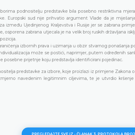
zborima podnositelju predstavke bila posebno restriktivna mjera
mke. Europski sud nije prihvatio argument Vlade da je miješanj
 između Ujedinjenog Kraljevstva i Rusije jer se zabrana primjen
 osporena zabrana utjecala je na velik broj ruskih državljana isklj
pozicija.
graničenja izbornih prava i uzimanja u obzir stvarnog ponašanja p
individualizacija može se postići, naprimjer, putem određenih sank
e posebne prijetnje koju predstavlja identificirani pojedinac.
nositelja predstavke za izbore, koje proizlazi iz primjene Zakona 
mjerno navedenim legitimnim ciljevima, te je utvrdio kršenje 
PREGLEDAJTE SVE IZ - ČLANAK 3. PROTOKOLA BROJ