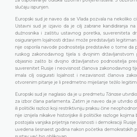
slučaju ispunjen.
Europski sud je naveo da se Vlada pozvala na nekoliko ci
Ustavni sud je izjavio da je cilj zabrane kandidiranja n
dužnosnika i zaštitu ustavnog poretka, suvereniteta d
osiguranjem lojalnosti državi može predstavljati legitiman 
nije osporila navode podnositelja predstavke o tome da p
ruskog zakonodavnog tijela s dvojnim državljanstvom po
objasnio zašto bi dvojno državljanstvo podnositelja pr
suverenitet Rusije i neovisnost članova zakonodavnog tij
imala cilj osigurati lojalnost i nezavisnost članova zak
otvorenim pitanje je li predmetno miješanje težilo legitim
Europski sud je naglasio da je u predmetu
Tănase
utvrdio
za izbor člana parlamenta. Zatim je naveo da je utvrdio da
ili politički razlozi koji restriktivniju praksu čine neoph
nije iznijela nikakve historijske ili političke razloge ko
postojala vanjska prijetnja neovisnosti i demokraciji Rusi
uvedena šesnaest godina nakon početka demokratskih promj
sustav već bio oblikovan.