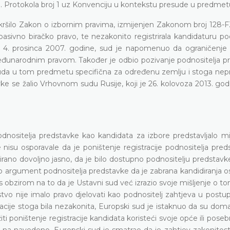
k 3. Protokola broj 1 uz Konvenciju u kontekstu presude u predme
kršilo Zakon o izbornim pravima, izmijenjen Zakonom broj 128-FZ
ivno biračko pravo, te nezakonito registrirala kandidaturu pod
 4. prosinca 2007. godine, sud je napomenuo da ograničenje
međunarodnim pravom. Također je odbio pozivanje podnositelja p
uda u tom predmetu specifična za određenu zemlju i stoga nepr
vke se žalio Vrhovnom sudu Rusije, koji je 26. kolovoza 2013. go
podnositelja predstavke kao kandidata za izbore predstavljalo m
nisu osporavale da je poništenje registracije podnositelja pred
ano dovoljno jasno, da je bilo dostupno podnositelju predstavke
tio argument podnositelja predstavke da je zabrana kandidiranja
obzirom na to da je Ustavni sud već izrazio svoje mišljenje o to
vo nije imalo pravo djelovati kao podnositelj zahtjeva u postup
acije stoga bila nezakonita, Europski sud je istaknuo da su dom
žiti poništenje registracije kandidata koristeći svoje opće ili poseb
m na navedeno, Europski sud je smatrao da je zahtjev zakonitos