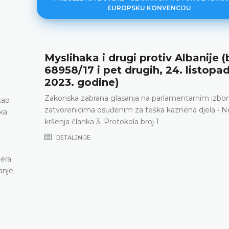
EUROPSKU KONVENCIJU
Myslihaka i drugi protiv Albanije (
68958/17 i pet drugih, 24. listopa
2023. godine)
Zakonska zabrana glasanja na parlamentarnim izbo
kao
zatvorenicima osuđenim za teška kaznena djela • 
nka
kršenja članka 3. Protokola broj 1
DETALJNIJE
jera
anje