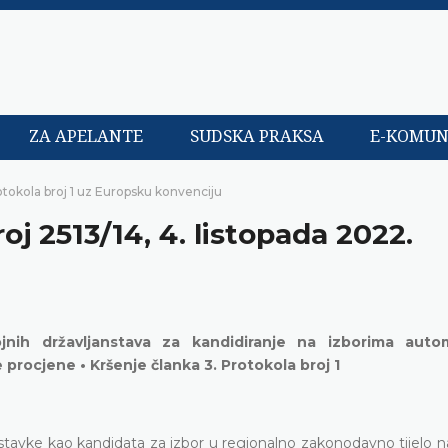
ZA APELANTE
SUDSKA PRAKSA
E-KOMUN
otokola broj 1 uz Europsku konvenciju
oj 2513/14, 4. listopada 2022.
vojnih državljanstava za kandidiranje na izborima aut
rocjene • Kršenje članka 3. Protokola broj 1
dstavke kao kandidata za izbor u regionalno zakonodavno tijelo 