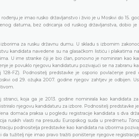
o rođenju je imao rusko državljanstvo i živio je u Moskvi do 15. go
enog datuma, bez odricanja od ruskog državljanstva, dobio je 
na izborima za rusku državnu dumu. U skladu s izbornim zakon
janstvu kandidata navedene su na glasačkom listiću i plakatima n
ima. U ime stranke čiji je bio član, ponovno je nominiran kao k
je je povuklo njegovu kandidaturu pozivajući se na zabranu kan
j 128-FZ). Podnositelj predstavke je osporio povlačenje pre
i od 29. ožujka 2007. godine njegov zahtjev je odbijen. Us
stivom.
j stranci, koja ga je 2013. godine nominirala kao kandidata za
istriralo njegovu kandidaturu za izbore. Podnositelj predstavke 
đena domaća praksa u pogledu registracije kandidata s dva držav
eakcija ruskih vlasti na presudu Europskog suda u predmetu
Tăna
gistraciju podnositelja predstavke kao kandidata na izborima poziva
da tužitelj nije imao pravo tražiti poništenje njegove registracij