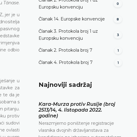
tu
Tănase
.
0
Europsku konvenciju
, jer je u
Članak 14. Europske konvencije
8
nositelja
 pasivnog
Članak 3. Protokola broj 1 uz
redstavke
3
Europsku konvenciju
imjenjiva
dine odbio
Članak 2. Protokola broj 7
1
Članak 4. Protokola broj 7
1
iješanje u
Najnoviji sadržaj
stavke za
 te da je
 osobama s
Kara-Murza protiv Rusije (broj
m pitanju.
2513/14, 4. listopada 2022.
godine)
ku protiv
aći sudovi
Nerazmjerno poništenje registracije
ne ovlasti
vlasnika dvojnih državljanstava za
ti u ovom