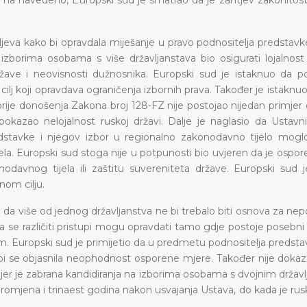
ljeva kako bi opravdala miješanje u pravo podnositelja predstav
a izborima osobama s više državljanstava bio osigurati lojalnost
ržave i neovisnosti dužnosnika. Europski sud je istaknuo da p
cilj koji opravdava ograničenja izbornih prava. Također je istaknu
rije donošenja Zakona broj 128-FZ nije postojao nijedan primjer 
kazao nelojalnost ruskoj državi. Dalje je naglasio da Ustavni
edstavke i njegov izbor u regionalno zakonodavno tijelo moglo
ela. Europski sud stoga nije u potpunosti bio uvjeren da je ospo
onodavnog tijela ili zaštitu suvereniteta države. Europski sud 
nom cilju.
 da više od jednog državljanstva ne bi trebalo biti osnova za n
 se različiti pristupi mogu opravdati tamo gdje postoje posebni h
odnom. Europski sud je primijetio da u predmetu podnositelja predst
jima bi se objasnila neophodnost osporene mjere. Također nije doka
je jer je zabrana kandidiranja na izborima osobama s dvojnim drža
ena i trinaest godina nakon usvajanja Ustava, do kada je ruski 