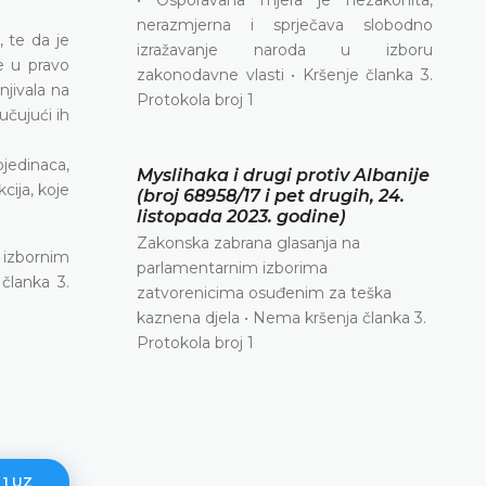
nerazmjerna i sprječava slobodno
, te da je
izražavanje naroda u izboru
e u pravo
zakonodavne vlasti • Kršenje članka 3.
jivala na
Protokola broj 1
učujući ih
ojedinaca,
Myslihaka i drugi protiv Albanije
cija, koje
(broj 68958/17 i pet drugih, 24.
listopada 2023. godine)
Zakonska zabrana glasanja na
o izbornim
parlamentarnim izborima
članka 3.
zatvorenicima osuđenim za teška
kaznena djela • Nema kršenja članka 3.
Protokola broj 1
 1 UZ