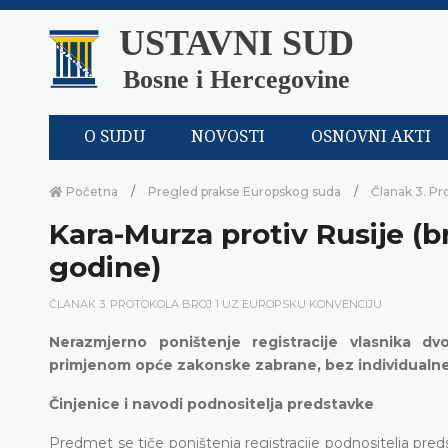
USTAVNI SUD
Bosne i Hercegovine
O SUDU
NOVOSTI
OSNOVNI AKTI
Početna
Pregled prakse Europskog suda
Članak 3. Pr
Kara-Murza protiv Rusije (br
godine)
ČLANAK 3. PROTOKOLA BROJ 1 UZ EUROPSKU KONVENCIJU
Nerazmjerno poništenje registracije vlasnika d
primjenom opće zakonske zabrane, bez individualne p
Činjenice i navodi podnositelja predstavke
Predmet se tiče poništenja registracije podnositelja pre