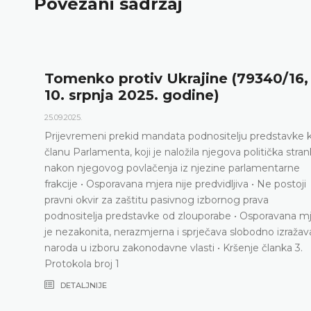
Povezani sadržaj
Tomenko protiv Ukrajine (79340/16,
10. srpnja 2025. godine)
25.09.2025.
Prijevremeni prekid mandata podnositelju predstavke 
članu Parlamenta, koji je naložila njegova politička stra
nakon njegovog povlačenja iz njezine parlamentarne
frakcije • Osporavana mjera nije predvidljiva • Ne postoji
pravni okvir za zaštitu pasivnog izbornog prava
podnositelja predstavke od zlouporabe • Osporavana m
je nezakonita, nerazmjerna i sprječava slobodno izražav
naroda u izboru zakonodavne vlasti • Kršenje članka 3.
Protokola broj 1
DETALJNIJE