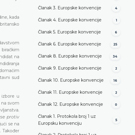
Članak 3. Europske konvencije
4
dine, kada
Članak 4. Europske konvencije
1
britansko
Članak 5. Europske konvencije
6
odavstvom
Članak 6. Europske konvencije
25
a biračkim
Članak 8. Europske konvencije
andidat na
34
didiranja
Članak 9. Europske konvencije
2
d domaćim
tavni sud
Članak 10. Europske konvencije
16
Članak 11. Europske konvencije
2
 izbore u
je na svom
Članak 12. Europske konvencije
0
ljanstva.
Članak 1. Protokola broj 1 uz
se protiv
5
Europsku konvenciju
jući se na
e. Također
Članak 2. Protokola broj 1 uz