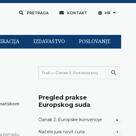
PRETRAGA
KONTAKT
HR
IKACIJA
IZDAVAŠTVO
POSLOVANJE
Pregled prakse
omatskom
Europskog suda
Članak 2. Europske konvencije
4
Načelo jura novit curia
1
na temelju