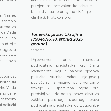
kandidiranje na izborima automatskom
primjenom opće zakonske zabrane,
bez individualne procjene • Kršenje
ke. Naime,
članka 3. Protokola broj 1
 izabranih
otreba za
o da Vlada
Tomenko protiv Ukrajine
da je član
(79340/16, 10. srpnja 2025.
 sud nije
godine)
 ugroziti
25.09.2025.
rena mjera
Prijevremeni prekid mandata
je ostavio
podnositelju predstavke kao članu
Parlamenta, koji je naložila njegova
epodobnost
politička stranka nakon njegovog
istorijski
povlačenja iz njezine parlamentarne
avke Vlada
frakcije • Osporavana mjera nije
zano da je
predvidljiva • Ne postoji pravni okvir za
vljanstvom
zaštitu pasivnog izbornog prava
politički
podnositelja predstavke od zlouporabe
• Osporavana mjera je nezakonita,