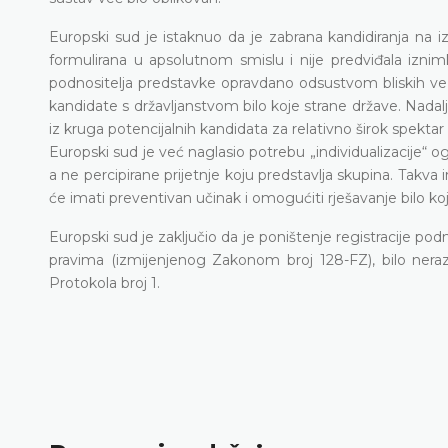
Europski sud je istaknuo da je zabrana kandidiranja na i
formulirana u apsolutnom smislu i nije predviđala izni
podnositelja predstavke opravdano odsustvom bliskih veza
kandidate s državljanstvom bilo koje strane države. Nadalje,
iz kruga potencijalnih kandidata za relativno širok spektar 
Europski sud je već naglasio potrebu „individualizacije“ o
a ne percipirane prijetnje koju predstavlja skupina. Takva 
će imati preventivan učinak i omogućiti rješavanje bilo koj
Europski sud je zaključio da je poništenje registracije pod
pravima (izmijenjenog Zakonom broj 128-FZ), bilo neraz
Protokola broj 1.