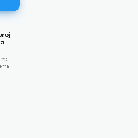
broj
Tomenko protiv Ukrajine (79340
da
10. srpnja 2025. godine)
25.09.2025.
rima
Prijevremeni prekid mandata podnositelju preds
Nema
članu Parlamenta, koji je naložila njegova političk
nakon njegovog povlačenja iz njezine parlament
frakcije • Osporavana mjera nije predvidljiva • Ne p
pravni okvir za zaštitu pasivnog izbornog prava
podnositelja predstavke od zlouporabe • Ospora
je nezakonita, nerazmjerna i sprječava slobodno 
naroda u izboru zakonodavne vlasti • Kršenje član
Protokola broj 1
DETALJNIJE