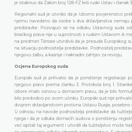
je istaknuo da Zakon broj 128-FZ krši ruski Ustav i člana
Regionalni sud je utvrdio da je Izborno povjerenstvo pre
njemu navedeno da osobe s dva državljanstva nemaju pas
predstavke. Pozivajući se na odluku Ustavnog suda od
biračkog prava nije u suprotnosti s ruskim Ustavom ili 
na predmet
Tănase
utvrdivši da je presuda Europskog s
na situaciju podnositelja predstavke. Podnositelj predsta
njegovu žalbu, a kasnije i naknadni zahtjev za reviziju.
Ocjena Europskog suda
Europski sud je prihvatio da je poništenje registracije 
njegovo pravo prema članku 3. Protokola broj 1. Stranke 
izbore imalo osnovu u domaćem pravu, da je bilo formulir
bilo predvidivo po svom učinku. Europski sud nije prihva
dvojnim državljanstvom protivna Ustavu Rusije, posebno s 
U odnosu na navode podnositelja predstavke da tužiteljst
njega i da je odluka domaćih sudova o poništenju registr
već ispitali taj argument i utvrdili da tužiteljstvo može tra
za osporavanje odluka izbornih povjerenstava. S obziro