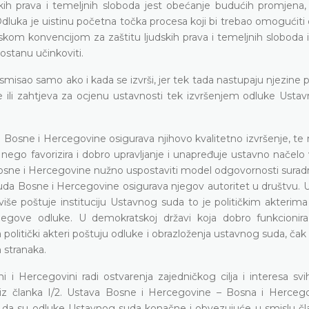
udskih prava i temeljnih sloboda jest obećanje budućih promjena
uka je uistinu početna točka procesa koji bi trebao omogućiti d
om konvencijom za zaštitu ljudskih prava i temeljnih sloboda i
stanu učinkoviti.
isao samo ako i kada se izvrši, jer tek tada nastupaju njezine p
je ili zahtjeva za ocjenu ustavnosti tek izvršenjem odluke Usta
Bosne i Hercegovine osigurava njihovo kvalitetno izvršenje, te 
, nego favorizira i dobro upravljanje i unapređuje ustavno načelo
Bosne i Hercegovine nužno uspostaviti model odgovornosti surad
da Bosne i Hercegovine osigurava njegov autoritet u društvu. U 
više poštuje instituciju Ustavnog suda to je političkim akterima
njegove odluke. U demokratskoj državi koja dobro funkcionira
a politički akteri poštuju odluke i obrazloženja ustavnog suda, čak
h stranaka.
 i Hercegovini radi ostvarenja zajedničkog cilja i interesa svi
 iz članka I/2. Ustava Bosne i Hercegovine – Bosna i Herceg
u da su odluke Ustavnog suda konačne i obvezujuće u smislu čla