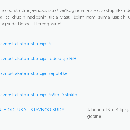
o od stručne javnosti, istraživačkog novinarstva, zastupnika i 
ina, te drugih nadležnih tijela vlasti, želim nam svima uspjeh 
og suda Bosne i Hercegovine!
avnost akata institucija BiH
avnost akata institucija Federacije BiH
avnost akata institucija Republike
vnost akata institucija Brčko Distrikta
ENJE ODLUKA USTAVNOG SUDA
Jahorina, 13. i 14. lipn
godine