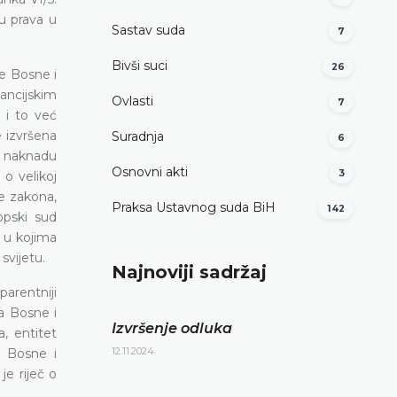
u prava u
Sastav suda
7
Bivši suci
26
ve Bosne i
ancijskim
Ovlasti
7
 i to već
 izvršena
Suradnja
6
e naknadu
Osnovni akti
3
o velikoj
e zakona,
Praksa Ustavnog suda BiH
142
opski sud
 u kojima
svijetu.
Najnoviji sadržaj
parentniji
a Bosne i
Izvršenje odluka
, entitet
12.11.2024.
i Bosne i
je riječ o