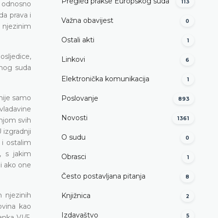
Pregled prakse Europskog suda
113
, odnosno
a prava i
Važna obavijest
0
 njezinim
Ostali akti
1
osljedice,
Linkovi
6
vnog suda
Elektronička komunikacija
1
nije samo
Poslovanje
893
 vladavine
Novosti
1361
njom svih
izgradnji
O sudu
0
 i ostalim
, s jakim
Obrasci
1
 i ako one
Često postavljana pitanja
8
h njezinih
Knjižnica
2
ovina kao
Izdavaštvo
5
nka VI/5.