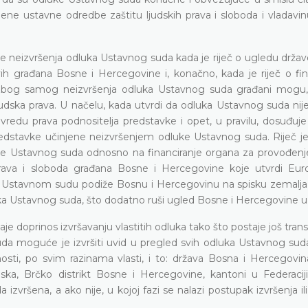
e ustavne odredbe zaštitu ljudskih prava i sloboda i vladavin
ice neizvršenja odluka Ustavnog suda kada je riječ o ugledu drža
vih građana Bosne i Hercegovine i, konačno, kada je riječ o fin
 zbog samog neizvršenja odluka Ustavnog suda građani mogu,
dska prava. U načelu, kada utvrdi da odluka Ustavnog suda nije
redu prava podnositelja predstavke i opet, u pravilu, dosuđuj
edstavke učinjene neizvršenjem odluke Ustavnog suda. Riječ je 
dluke Ustavnog suda odnosno na financiranje organa za provođenj
 prava i sloboda građana Bosne i Hercegovine koje utvrdi Eur
a Ustavnom sudu podiže Bosnu i Hercegovinu na spisku zemalja
uka Ustavnog suda, što dodatno ruši ugled Bosne i Hercegovine u 
doprinos izvršavanju vlastitih odluka tako što postaje još trans
uda moguće je izvršiti uvid u pregled svih odluka Ustavnog sud
i, po svim razinama vlasti, i to: država Bosna i Hercegovina
ska, Brčko distrikt Bosne i Hercegovine, kantoni u Federacij
zvršena, a ako nije, u kojoj fazi se nalazi postupak izvršenja ili 