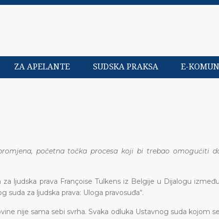
ZA APELANTE
SUDSKA PRAKSA
E-KOMUN
promjena, početna točka procesa koji bi trebao omogućiti d
za ljudska prava Françoise Tulkens iz Belgije u Dijalogu između
og suda za ljudska prava: Uloga pravosuđa“.
ovine nije sama sebi svrha. Svaka odluka Ustavnog suda kojom se