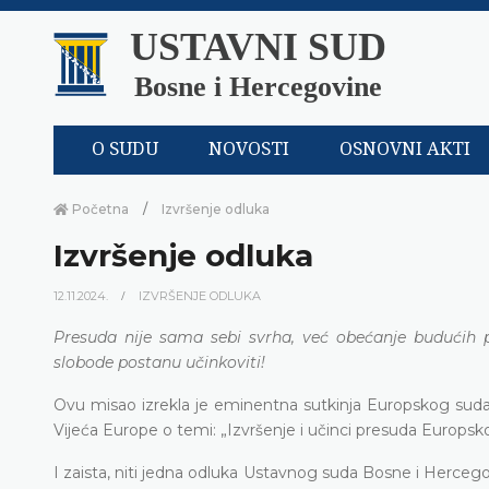
USTAVNI SUD
Bosne i Hercegovine
O SUDU
NOVOSTI
OSNOVNI AKTI
Početna
Izvršenje odluka
Izvršenje odluka
12.11.2024.
IZVRŠENJE ODLUKA
Presuda nije sama sebi svrha, već obećanje budućih 
slobode postanu učinkoviti!
Ovu misao izrekla je eminentna sutkinja Europskog suda 
Vijeća Europe o temi: „Izvršenje i učinci presuda Europsk
I zaista, niti jedna odluka Ustavnog suda Bosne i Herceg