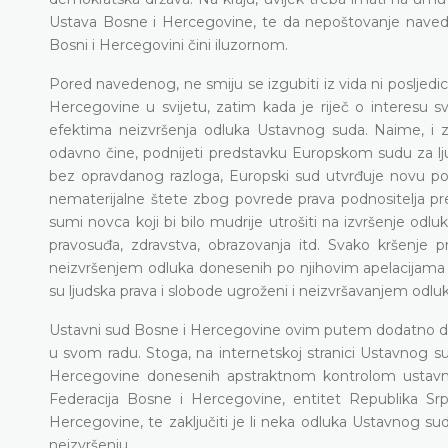
Ustava Bosne i Hercegovine, te da nepoštovanje naveden
Bosni i Hercegovini čini iluzornom.
Pored navedenog, ne smiju se izgubiti iz vida ni posljed
Hercegovine u svijetu, zatim kada je riječ o interesu s
efektima neizvršenja odluka Ustavnog suda. Naime, i
odavno čine, podnijeti predstavku Europskom sudu za lju
bez opravdanog razloga, Europski sud utvrđuje novu pov
nematerijalne štete zbog povrede prava podnositelja pr
sumi novca koji bi bilo mudrije utrošiti na izvršenje o
pravosuđa, zdravstva, obrazovanja itd. Svako kršenje
neizvršenjem odluka donesenih po njihovim apelacijam
su ljudska prava i slobode ugroženi i neizvršavanjem odl
Ustavni sud Bosne i Hercegovine ovim putem dodatno daje 
u svom radu. Stoga, na internetskoj stranici Ustavnog s
Hercegovine donesenih apstraktnom kontrolom ustavnost
Federacija Bosne i Hercegovine, entitet Republika Srp
Hercegovine, te zaključiti je li neka odluka Ustavnog suda i
neizvršenju.