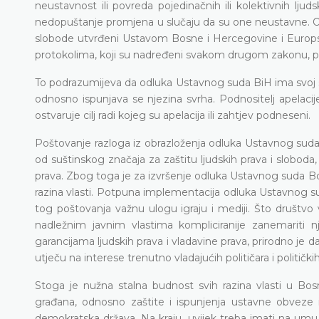
neustavnost ili povreda pojedinačnih ili kolektivnih lj
nedopuštanje promjena u slučaju da su one neustavne. Odl
slobode utvrđeni Ustavom Bosne i Hercegovine i Europsk
protokolima, koji su nadređeni svakom drugom zakonu, po
To podrazumijeva da odluka Ustavnog suda BiH ima svoj sm
odnosno ispunjava se njezina svrha. Podnositelj apelaci
ostvaruje cilj radi kojeg su apelacija ili zahtjev podneseni.
Poštovanje razloga iz obrazloženja odluka Ustavnog suda 
od suštinskog značaja za zaštitu ljudskih prava i sloboda
prava. Zbog toga je za izvršenje odluka Ustavnog suda 
razina vlasti. Potpuna implementacija odluka Ustavnog su
tog poštovanja važnu ulogu igraju i mediji. Što društvo 
nadležnim javnim vlastima kompliciranije zanemariti 
garancijama ljudskih prava i vladavine prava, prirodno je d
utječu na interese trenutno vladajućih političara i politički
Stoga je nužna stalna budnost svih razina vlasti u Bosni
građana, odnosno zaštite i ispunjenja ustavne obveze
demokratska država. Na kraju, uvijek treba imati na um