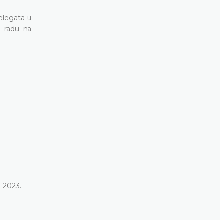
delegata u
u radu na
ja 2023.