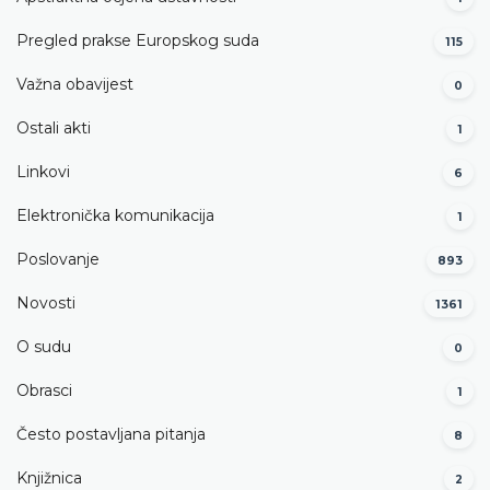
Pregled prakse Europskog suda
115
Važna obavijest
0
Ostali akti
1
Linkovi
6
Elektronička komunikacija
1
Poslovanje
893
Novosti
1361
O sudu
0
Obrasci
1
Često postavljana pitanja
8
Knjižnica
2