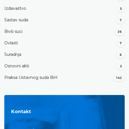
Izdavaštvo
5
Sastav suda
7
Bivši suci
26
Ovlasti
7
Suradnja
6
Osnovni akti
3
Praksa Ustavnog suda BiH
142
Kontakt