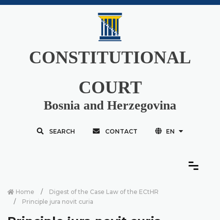
CONSTITUTIONAL
COURT
Bosnia and Herzegovina
SEARCH
CONTACT
EN
Home
Digest of the Case Law of the ECtHR
Principle jura novit curia