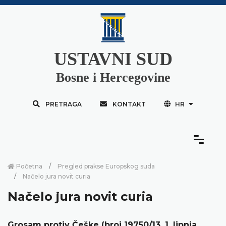
USTAVNI SUD
Bosne i Hercegovine
PRETRAGA
KONTAKT
HR
Početna
Pregled prakse Europskog suda
Načelo jura novit curia
Načelo jura novit curia
Grosam protiv Češke (broj 19750/13, 1. lipnja